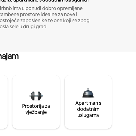
irbnb ima u ponudi dobro opremljene
tambene prostore idealne za nove i
ostojeće zaposlenike te one koji se zbog
osla sele u drugi grad.
 najam
Apartman s
Prostorija za
dodatnim
vježbanje
uslugama