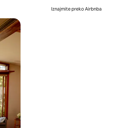
Iznajmite preko Airbnba
li prelaskom prstom po zaslonu.