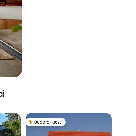
ci
Odabrali gosti
nakom „Odabrali gosti”
Među najviše rangiranima s oznakom „Odabrali gosti”