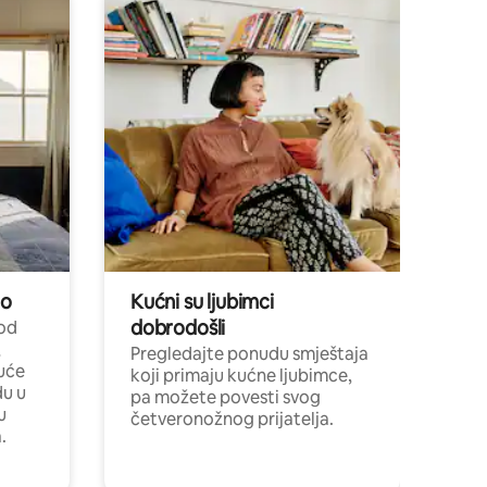
no
Kućni su ljubimci
dobrodošli
 od
,
Pregledajte ponudu smještaja
uće
koji primaju kućne ljubimce,
du u
pa možete povesti svog
u
četveronožnog prijatelja.
.