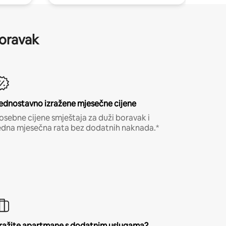
boravak
ednostavno izražene mjesečne cijene
osebne cijene smještaja za duži boravak i
edna mjesečna rata bez dodatnih naknada.*
ražite apartmane s dodatnim uslugama?