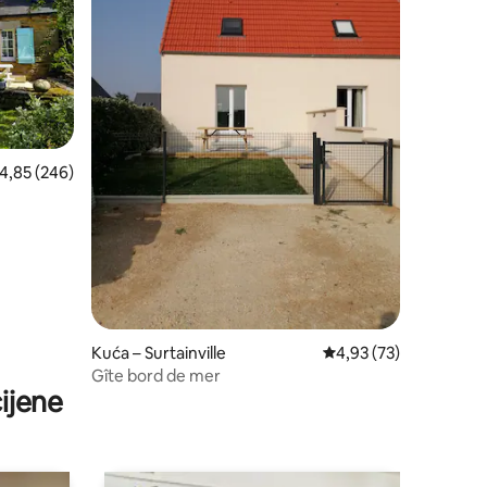
rosječna ocjena: 4,85/5, recenzija: 246
4,85 (246)
Kuća – Surtainville
Prosječna ocjena: 4,93
4,93 (73)
Gîte bord de mer
ijene