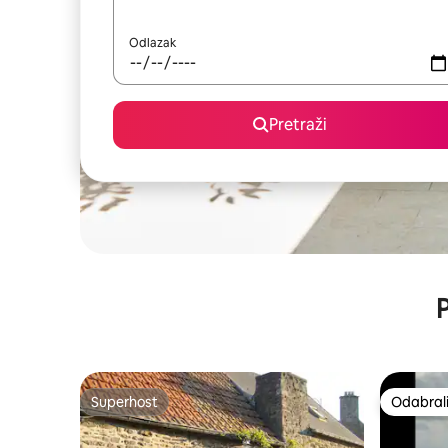
Odlazak
Pretraži
P
Superhost
Odabrali
Superhost
Odabrali