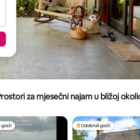
rostori za mjesečni najam u bližoj okoli
 gosti
Odabrali gosti
 gosti
Među najviše rangiranima s oz