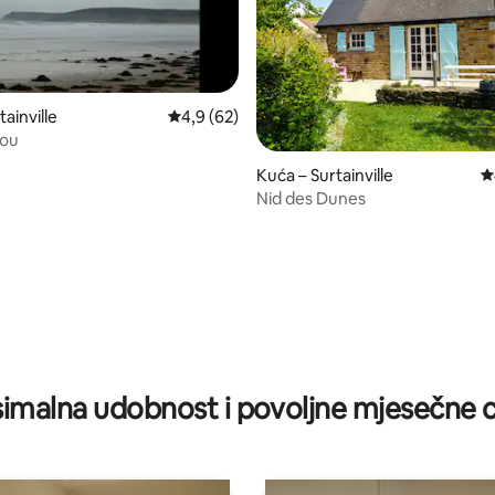
tainville
Prosječna ocjena: 4,9/5, recenzija: 62
4,9 (62)
dou
, recenzija: 139
Kuća – Surtainville
P
Nid des Dunes
imalna udobnost i povoljne mjesečne c