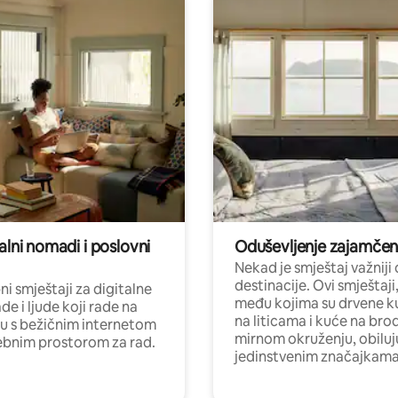
alni nomadi i poslovni
Oduševljenje zajamče
Nekad je smještaj važniji
destinacije. Ovi smještaji
i smještaji za digitalne
među kojima su drvene k
e i ljude koji rade na
na liticama i kuće na bro
nu s bežičnim internetom
mirnom okruženju, obiluj
ebnim prostorom za rad.
jedinstvenim značajkama