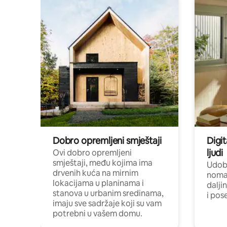
Dobro opremljeni smještaji
Digit
ljudi
Ovi dobro opremljeni
smještaji, među kojima ima
Udobn
drvenih kuća na mirnim
nomad
lokacijama u planinama i
dalji
stanova u urbanim sredinama,
i pos
imaju sve sadržaje koji su vam
potrebni u vašem domu.