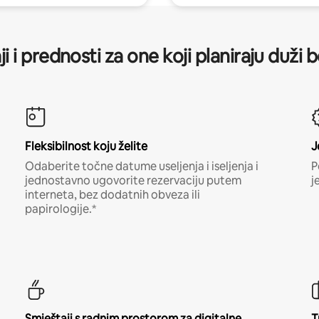
ji i prednosti za one koji planiraju duži 
Fleksibilnost koju želite
J
Odaberite točne datume useljenja i iseljenja i
P
jednostavno ugovorite rezervaciju putem
j
interneta, bez dodatnih obveza ili
papirologije.*
Smještaji s radnim prostorom za digitalne
T