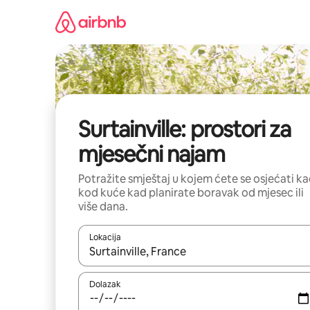
Prijeđi
na
sadržaj
Surtainville: prostori za
mjesečni najam
Potražite smještaj u kojem ćete se osjećati k
kod kuće kad planirate boravak od mjesec ili
više dana.
Lokacija
Kada budu dostupni rezultati, moći ćete ih pregle
Dolazak