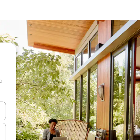
ao
dati koristeći se strelicama prema gore i prema dolje, kao i dodirom i