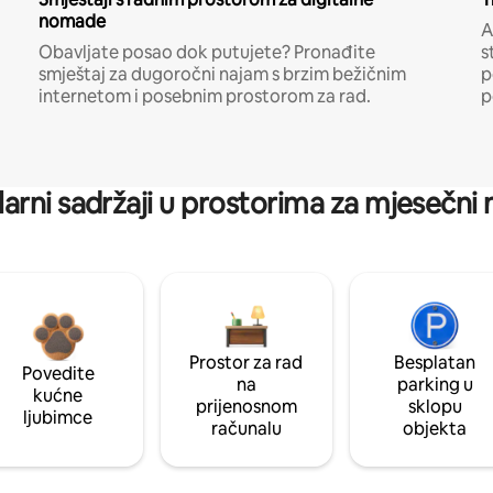
nomade
A
Obavljate posao dok putujete? Pronađite
s
smještaj za dugoročni najam s brzim bežičnim
p
internetom i posebnim prostorom za rad.
p
arni sadržaji u prostorima za mjesečni
Prostor za rad
Besplatan
Povedite
na
parking u
kućne
prijenosnom
sklopu
ljubimce
računalu
objekta