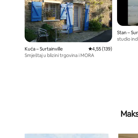
Stan – Sur
studio in
Kuća – Surtainville
Prosječna ocjena: 4,55/5
4,55 (139)
Smještaj u blizini trgovina i MORA
Maks