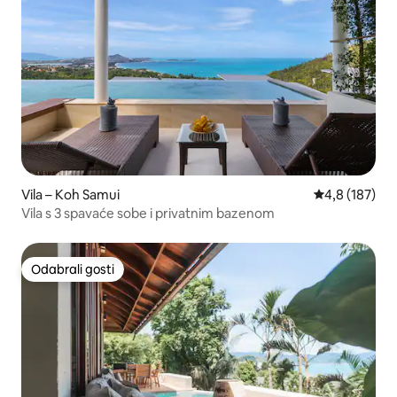
Vila – Koh Samui
Prosječna ocje
4,8 (187)
Vila s 3 spavaće sobe i privatnim bazenom
Odabrali gosti
Odabrali gosti