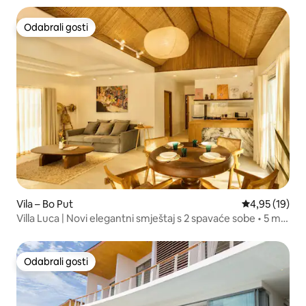
Odabrali gosti
Odabrali gosti
Vila – Bo Put
Prosječna ocje
4,95 (19)
Villa Luca | Novi elegantni smještaj s 2 spavaće sobe • 5 min
do plaže
Odabrali gosti
Odabrali gosti