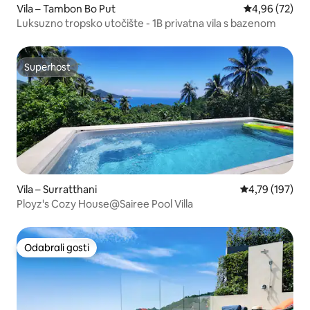
Vila – Tambon Bo Put
Prosječna ocje
4,96 (72)
Luksuzno tropsko utočište - 1B privatna vila s bazenom
Superhost
Superhost
Vila – Surratthani
Prosječna ocjen
4,79 (197)
Ployz's Cozy House@Sairee Pool Villa
Odabrali gosti
Odabrali gosti