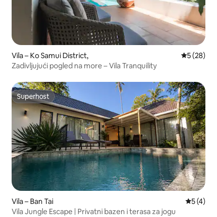
Vila – Ko Samui District,
Prosječna o
5 (28)
Zadivljujući pogled na more – Vila Tranquility
Superhost
Superhost
Vila – Ban Tai
Prosječna
5 (4)
Vila Jungle Escape | Privatni bazen i terasa za jogu