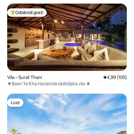
Odabrali gosti
Među najviše rangiranima s oznakom „Odabrali gosti”
Vila – Surat Thani
Prosječna ocjen
4,99 (105)
★Baan Ya Kha Hacienda obiteljska vila ★
Luxe
Luxe