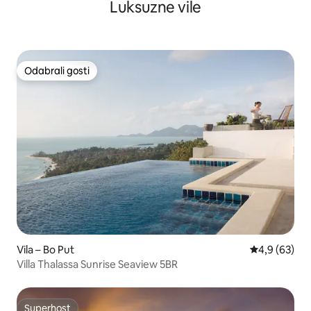
Luksuzne vile
Odabrali gosti
Odabrali gosti
Vila – Bo Put
Prosječna ocj
4,9 (63)
Villa Thalassa Sunrise Seaview 5BR
Superhost