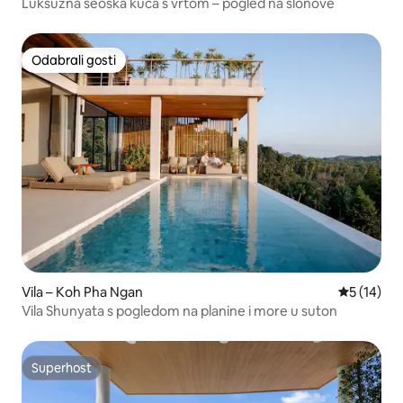
Luksuzna seoska kuća s vrtom – pogled na slonove
Odabrali gosti
Odabrali gosti
Vila – Koh Pha Ngan
Prosječna 
5 (14)
Vila Shunyata s pogledom na planine i more u suton
Superhost
Superhost