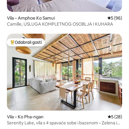
Vila – Amphoe Ko Samui
Prosječna o
5 (96)
Camille, USLUGA KOMPLETNOG OSOBLJA I KUHARA
Odabrali gosti
Među najviše rangiranima s oznakom „Odabrali gosti”
Vila – Ko Pha-ngan
Prosječna o
5 (28)
Serenity Lake, vila s 4 spavaće sobe i bazenom • Zelena i
privatna