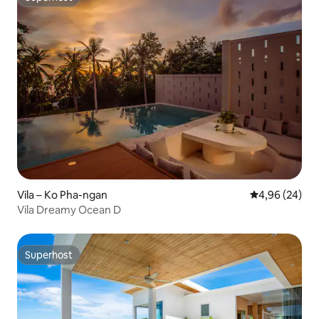
Superhost
Vila – Ko Pha-ngan
Prosječna ocje
4,96 (24)
Vila Dreamy Ocean D
Superhost
Superhost