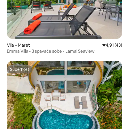
Vila – Maret
Prosječna ocj
4,91 (43)
Emma Villa - 3 spavaće sobe - Lamai Seaview
Superhost
Superhost