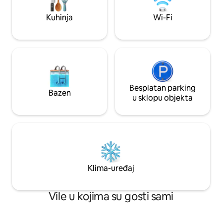
sigurnom okruženju i uživanje u
od najboljih izlas
autentičnom, opuštenom ambijentu u
kojem možete uživa
Kuhinja
Wi-Fi
tropskom priobalnom krajoliku.
se opustiti u jacuzz
Besplatan parking
Bazen
u sklopu objekta
Klima-uređaj
Vile u kojima su gosti sami