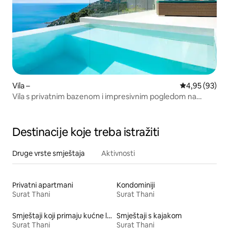
Vila –
Prosječna ocje
4,95 (93)
Vila s privatnim bazenom i impresivnim pogledom na
ocean
Destinacije koje treba istražiti
Druge vrste smještaja
Aktivnosti
Privatni apartmani
Kondominiji
Surat Thani
Surat Thani
Smještaji koji primaju kućne ljubimce
Smještaji s kajakom
Surat Thani
Surat Thani