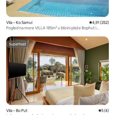
Vila – Ko Samui
Prosječna ocjen
4,91 (252)
Pogled na more VILLA 185m² u blizini plaže Bophut i
Maenam
Superhost
Superhost
Vila – Bo Put
Prosječna
5 (4)