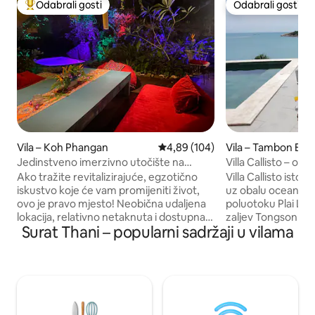
Odabrali gosti
Odabrali gosti
Među najviše rangiranima s oznakom „Odabrali gosti”
Odabrali gosti
Vila – Koh Phangan
Prosječna ocjena: 4,89/5, recenzi
4,89 (104)
Vila – Tambon Bo 
Jedinstveno imerzivno utočište na
Villa Callisto – o
osami. More i plaža
Ako tražite revitalizirajuće, egzotično
Villa Callisto isto
iskustvo koje će vam promijeniti život,
uz obalu oceana koj
ovo je pravo mjesto! Neobična udaljena
poluotoku Plai La
lokacija, relativno netaknuta i dostupna
zaljev Tongson na 
Surat Thani – popularni sadržaji u vilama
samo brodom. Osmišljeno za parove i
četvrti Koh Samui. 
putnike koji putuju sami i traže miran
zvjezdica kao što 
odmor ili mnogo zabave, a oboje ćete
Hideaway”, „Melat
pronaći ovdje. Rustikalne kuće,
zaljevu Tongson i „
fantastični restorani i legendarni barovi
dvije netaknute pj
nalaze se na pješačkoj udaljenosti, što ga
restorane u neposred
čini idealnim mjestom za opuštanje u
istoku, ova jedinst