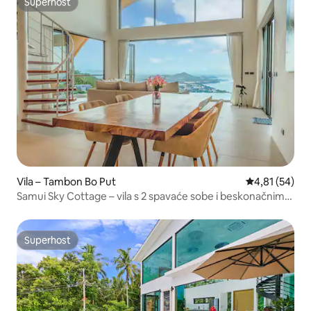
Superhost
Superhost
Vila – Tambon Bo Put
Prosječna ocje
4,81 (54)
Samui Sky Cottage – vila s 2 spavaće sobe i beskonačnim
bazenom
Superhost
Superhost