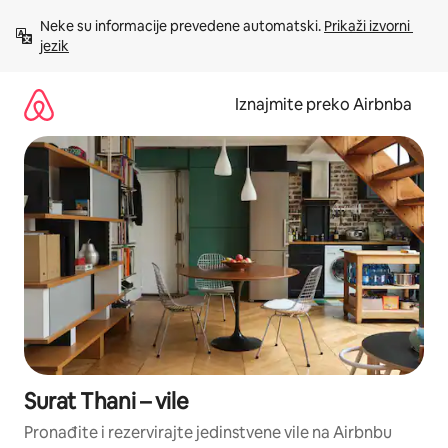
Prijeđi
Neke su informacije prevedene automatski. 
Prikaži izvorni 
na
jezik
sadržaj
Iznajmite preko Airbnba
Surat Thani – vile
Pronađite i rezervirajte jedinstvene vile na Airbnbu