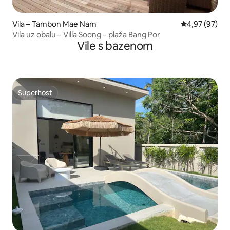
Vila – Tambon Mae Nam
Prosječna ocje
4,97 (97)
Vila uz obalu – Villa Soong – plaža Bang Por
Vile s bazenom
Superhost
Superhost