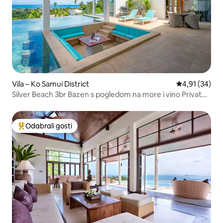
Vila – Ko Samui District
Prosječna ocje
4,91 (34)
Silver Beach 3br Bazen s pogledom na more i vino Privatna
vila
Odabrali gosti
Među najviše rangiranima s oznakom „Odabrali gosti”