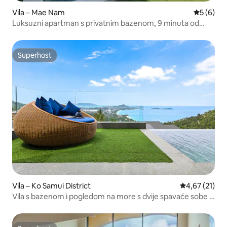
Vila – Mae Nam
Prosječna
5 (6)
Luksuzni apartman s privatnim bazenom, 9 minuta od
plaže
Superhost
Superhost
Vila – Ko Samui District
Prosječna ocje
4,67 (21)
Vila s bazenom i pogledom na more s dvije spavaće sobe u
Koh Samui