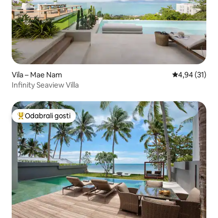
Vila – Mae Nam
Prosječna ocje
4,94 (31)
Infinity Seaview Villa
Odabrali gosti
Među najviše rangiranima s oznakom „Odabrali gosti”