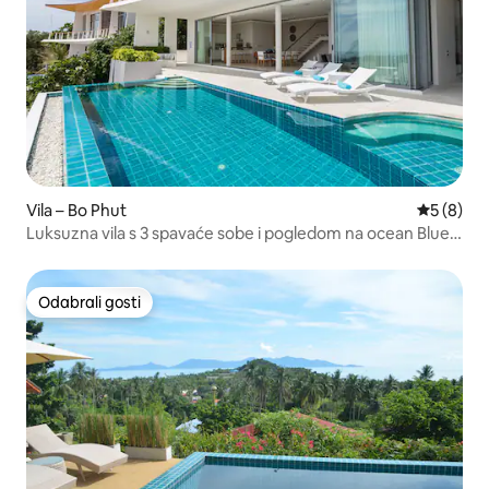
Vila – Bo Phut
Prosječna
5 (8)
Luksuzna vila s 3 spavaće sobe i pogledom na ocean Blue
Sapphire
Odabrali gosti
Odabrali gosti