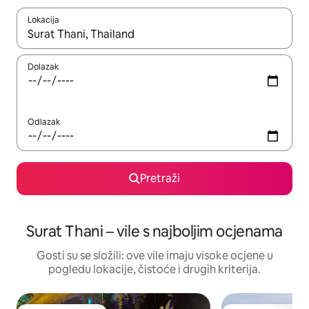
Lokacija
Kada budu dostupni rezultati, moći ćete ih pregledati koristeći
Dolazak
Odlazak
Pretraži
Surat Thani – vile s najboljim ocjenama
Gosti su se složili: ove vile imaju visoke ocjene u
pogledu lokacije, čistoće i drugih kriterija.