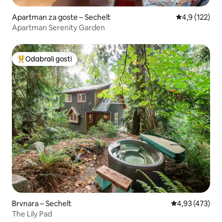
Apartman za goste – Sechelt
Prosječna ocje
4,9 (122)
Apartman Serenity Garden
Odabrali gosti
Među najviše rangiranima s oznakom „Odabrali gosti”
Brvnara – Sechelt
Prosječna ocjen
4,93 (473)
The Lily Pad