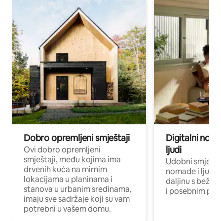
Dobro opremljeni smještaji
Digitalni noma
ljudi
Ovi dobro opremljeni
smještaji, među kojima ima
Udobni smještaj
drvenih kuća na mirnim
nomade i ljude 
lokacijama u planinama i
daljinu s bežič
stanova u urbanim sredinama,
i posebnim pro
imaju sve sadržaje koji su vam
potrebni u vašem domu.