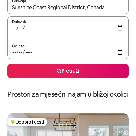
Lokacija
Kada budu dostupni rezultati, moći ćete ih pregledati koristeći
Dolazak
Odlazak
Pretraži
Prostori za mjesečni najam u bližoj okolici
Odabrali gosti
Među najviše rangiranima s oznakom „Odabrali gosti”