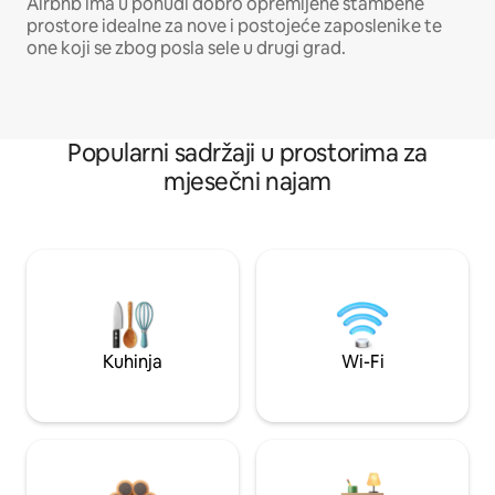
Airbnb ima u ponudi dobro opremljene stambene
prostore idealne za nove i postojeće zaposlenike te
one koji se zbog posla sele u drugi grad.
Popularni sadržaji u prostorima za
mjesečni najam
Kuhinja
Wi-Fi