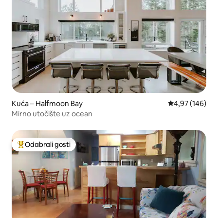
Kuća – Halfmoon Bay
Prosječna ocjen
4,97 (146)
Mirno utočište uz ocean
Odabrali gosti
Među najviše rangiranima s oznakom „Odabrali gosti”