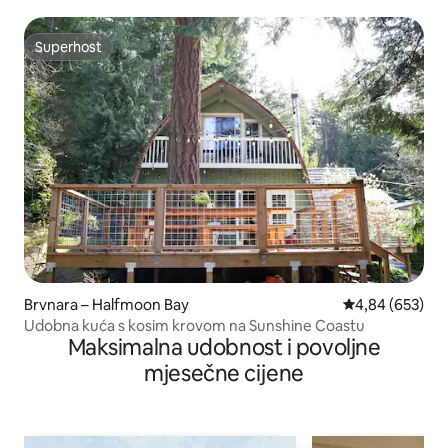
Superhost
Superhost
Brvnara – Halfmoon Bay
Prosječna ocjen
4,84 (653)
Udobna kuća s kosim krovom na Sunshine Coastu
Maksimalna udobnost i povoljne
mjesečne cijene