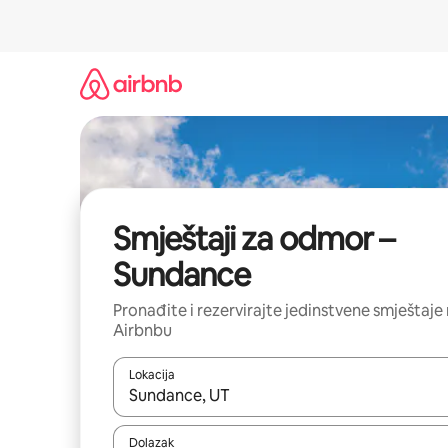
Prijeđi
na
sadržaj
Smještaji za odmor –
Sundance
Pronađite i rezervirajte jedinstvene smještaje
Airbnbu
Lokacija
Kada budu dostupni rezultati, moći ćete ih pregle
Dolazak