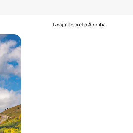
Iznajmite preko Airbnba
li prelaskom prstom po zaslonu.