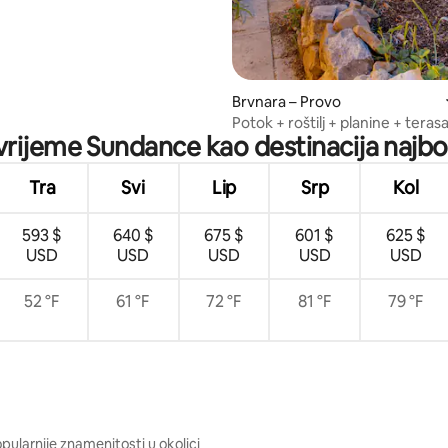
Brvnara – Provo
Potok + roštilj + planine + teras
 vrijeme Sundance kao destinacija najbol
Fork Cabin
Tra
Svi
Lip
Srp
Kol
593 $
640 $
675 $
601 $
625 $
USD
USD
USD
USD
USD
52 °F
61 °F
72 °F
81 °F
79 °F
pularnije znamenitosti u okolici