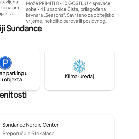
dstavljena
5 minuta
Masažna kada Kamin Kapacitet 8 – 10
Može PRIMITI 8 - 10 GOSTIJU 4 spavaće
 za najam,
odmarališ
osoba
sobe - 4 kupaonice Čista, prilagođena
jališta
skijaše, p
brvnara „Seasons”. Savršeno za obiteljsko
arenje i
žude za 
vrijeme, nekoliko parova ili poslovnog
u Sundance
iji Sundance
povlačenja. Nekoliko prostora za sjedenje
šte s 4
u zatvorenom i dvije vanjske terase s
nje i
nevjerojatnim pogledom na planinski
alite
masiv Cirque Mountain i Sundance
 mirnoj,
Resort. Potpuno opremljena kuhinja sa
im
svime što vam je potrebno za kuhanje,
ite li
posluživanje i jelo. Društvene igre, DVD-
mještaj
ovi. TV/DirectTV u većini soba. Wi-Fi.
undancea i
an parking u
Masažna kada na gornjoj palubi. Privatna
Klima-uređaj
pu objekta
brvnara koja nije dio odmarališta. Vrlo
kratka šetnja do odmarališta.
enitosti
Sundance Nordic Center
Preporučuje 6 lokalaca