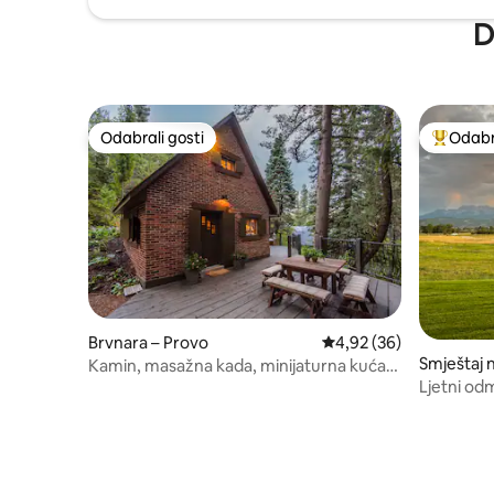
D
Odabrali gosti
Odabra
Odabrali gosti
Među naj
Brvnara – Provo
Prosječna ocjena: 4,92/
4,92 (36)
Smještaj 
Kamin, masažna kada, minijaturna kuća,
Ljetni od
jedinstveni šarm
zalascima