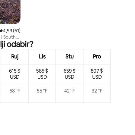
Prosječna ocjena: 4,93/5, recenzija: 61
4,93 (61)
a | South
ji odabir?
Ruj
Lis
Stu
Pro
615 $
585 $
659 $
807 $
USD
USD
USD
USD
68 °F
55 °F
42 °F
32 °F