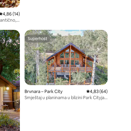
Prosječna ocjena: 4,86/5, recenzija: 14
4,86 (14)
antično,
Superhost
Superhost
Brvnara – Park City
Prosječna ocjena: 4,83
4,83 (64)
Smještaj u planinama u blizini Park Cityja s
jacuzzijem!