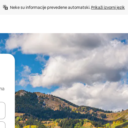
Neke su informacije prevedene automatski. 
Prikaži izvorni jezik
 na
dati koristeći se strelicama prema gore i prema dolje, kao i dodirom i