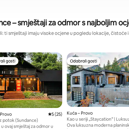
ce – smještaji za odmor s najboljim o
li: ti smještaji imaju visoke ocjene u pogledu lokacije, čistoće i
li gosti
Odabrali gosti
više rangiranima s oznakom „Odabrali gosti”
Odabrali gosti
Kuća – Provo
 Provo
Prosječna ocjena: 5/5, recenzija: 25
5 (25)
Kao u seriji „Staycation” | Luks
, recenzija: 102
z potok (Sundance)
planinska oaza
Ova luksuzna moderna planinsk
 u ovaj smještaj za odmor u