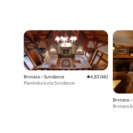
Brvnara – Sundance
Prosječna ocjena: 4,83/
4,83 (46)
Planinska kuća Sundance
Brvnara –
Brvnara br
Provo