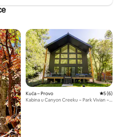
ce
Kuća – Provo
Prosječna ocjena: 
5 (6)
Kabina u Canyon Creeku ~ Park Vivian ~
Privatni potok ~ Igre