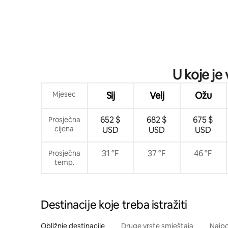
U koje je
Mjesec
Sij
Velj
Ožu
652 $
682 $
675 $
Prosječna
cijena
USD
USD
USD
31 °F
37 °F
46 °F
Prosječna
temp.
Destinacije koje treba istražiti
Obližnje destinacije
Druge vrste smještaja
Najpo