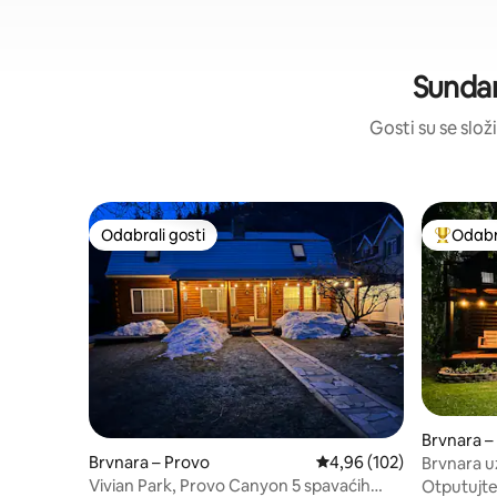
Sundan
Gosti su se složi
Odabrali gosti
Odabra
Odabrali gosti
Među naj
Brvnara –
Brvnara – Provo
Prosječna ocjena: 4,96/5
4,96 (102)
Brvnara u
Vivian Park, Provo Canyon 5 spavaćih
Otputujte