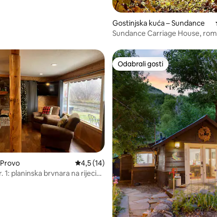
Gostinjska kuća – Sundance
Sundance Carriage House, rom
za 5 osoba
Odabrali gosti
Odabrali gosti
5, recenzija: 46
 Provo
Prosječna ocjena: 4,5/5, recenzija: 14
4,5 (14)
. 1: planinska brvnara na rijeci