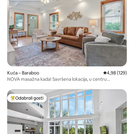
Kuća – Baraboo
Prosječna ocjen
4,98 (129)
NOVA masažna kada! Savršena lokacija, u centru
Barabooa
Odabrali gosti
Među najviše rangiranima s oznakom „Odabrali gosti”