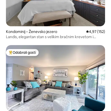
Kondominij – Ženevsko jezero
Prosječna ocjen
4,97 (152)
Landis, elegantan stan s velikim bračnim krevetom i
kaminom!
Odabrali gosti
Među najviše rangiranima s oznakom „Odabrali gosti”