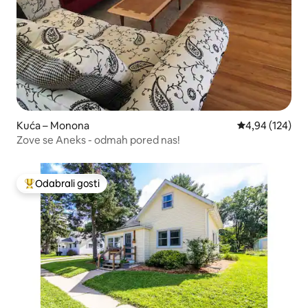
Kuća – Monona
Prosječna ocjen
4,94 (124)
Zove se Aneks - odmah pored nas!
Odabrali gosti
Među najviše rangiranima s oznakom „Odabrali gosti”