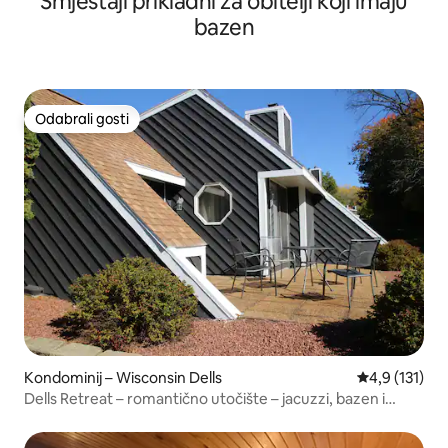
Smještaji prikladni za obitelji koji imaju
bazen
Odabrali gosti
Odabrali gosti
Kondominij – Wisconsin Dells
Prosječna ocj
4,9 (131)
Dells Retreat – romantično utočište – jacuzzi, bazen i
masažna kada