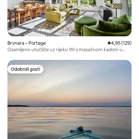
Brvnara – Portage
Prosječna ocjen
4,95 (129)
Osamljeno utočište uz rijeku WI s masažnom kadom u
blizini terena za golf
Odabrali gosti
Odabrali gosti