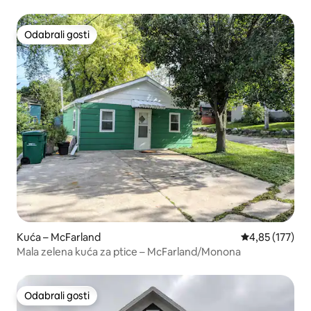
Odabrali gosti
Odabrali gosti
Kuća – McFarland
Prosječna ocjen
4,85 (177)
Mala zelena kuća za ptice – McFarland/Monona
Odabrali gosti
Odabrali gosti