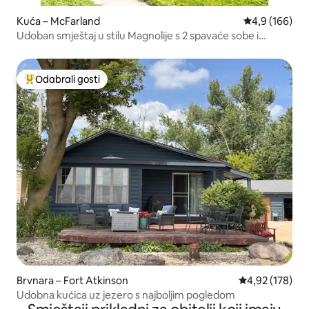
Kuća – McFarland
Prosječna ocje
4,9 (166)
Udoban smještaj u stilu Magnolije s 2 spavaće sobe i
loftom
Odabrali gosti
Među najviše rangiranima s oznakom „Odabrali gosti”
Brvnara – Fort Atkinson
Prosječna ocjen
4,92 (178)
Udobna kućica uz jezero s najboljim pogledom