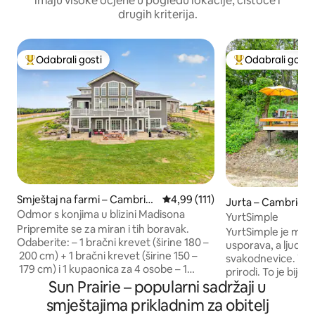
imaju visoke ocjene u pogledu lokacije, čistoće i
drugih kriterija.
Odabrali gosti
Odabrali gosti
Među najviše rangiranima s oznakom „Odabrali gosti”
Među najviše ran
Smještaj na farmi – Cambrid
Prosječna ocjena: 4,99/5, recenz
4,99 (111)
Jurta – Cambridg
ge
Odmor s konjima u blizini Madisona
YurtSimple
Pripremite se za miran i tih boravak.
YurtSimple je mjes
Odaberite: – 1 bračni krevet (širine 180 –
usporava, a ljudi 
200 cm) + 1 bračni krevet (širine 150 –
svakodnevice. To 
179 cm) i 1 kupaonica za 4 osobe – 1
prirodi. To je bije
bračni krevet (širine 180 – 200 cm) + 2
Sun Prairie – popularni sadržaji u
proveli neko vrije
bračna kreveta (širine 150 – 179 cm) i 2
partnerom, sami, a
smještajima prikladnim za obitelj
kupaonice za 6 osoba (+125 USD po
kućnim ljubimcima