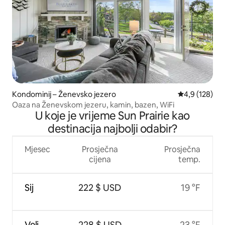
Kondominij – Ženevsko jezero
Prosječna ocje
4,9 (128)
Oaza na Ženevskom jezeru, kamin, bazen, WiFi
U koje je vrijeme Sun Prairie kao
destinacija najbolji odabir?
Mjesec
Prosječna
Prosječna
cijena
temp.
Sij
222 $ USD
19 °F
Velj
228 $ USD
23 °F