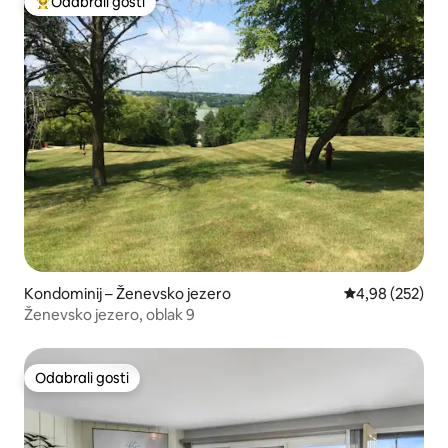
Odabrali gosti
Među najviše rangiranima s oznakom „Odabrali gosti”
Kondominij – Ženevsko jezero
Prosječna ocjen
4,98 (252)
Ženevsko jezero, oblak 9
Odabrali gosti
Odabrali gosti