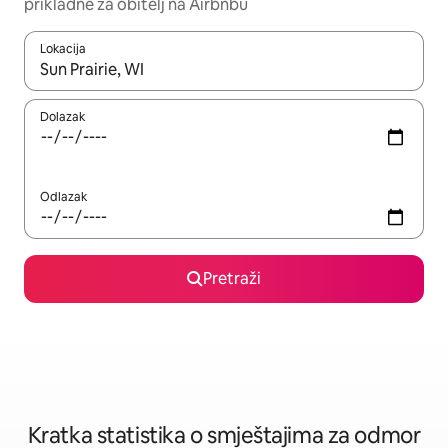
prikladne za obitelj na Airbnbu
Lokacija
Kada budu dostupni rezultati, moći ćete ih pregledati koristeći
Dolazak
Odlazak
Pretraži
Kratka statistika o smještajima za odmor