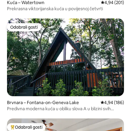
Kuća – Watertown
Prosječna ocjen
4,94 (201)
Prekrasna viktorijanska kuća u povijesnoj četvrti
Odabrali gosti
Odabrali gosti
Brvnara – Fontana-on-Geneva Lake
Prosječna ocjen
4,94 (186)
Predivna moderna kuća u obliku slova A u blizini svih
sadržaja
Odabrali gosti
Među najviše rangiranima s oznakom „Odabrali gosti”