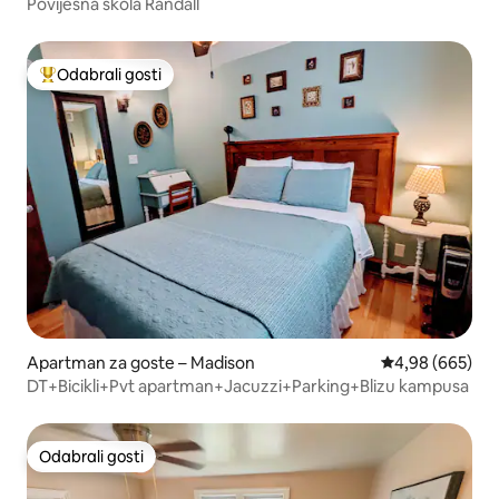
Povijesna škola Randall
Odabrali gosti
Među najviše rangiranima s oznakom „Odabrali gosti”
Apartman za goste – Madison
Prosječna ocjen
4,98 (665)
DT+Bicikli+Pvt apartman+Jacuzzi+Parking+Blizu kampusa
Odabrali gosti
Odabrali gosti