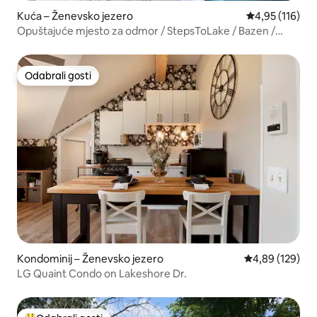
Kuća – Ženevsko jezero
Prosječna ocjen
4,95 (116)
Opuštajuće mjesto za odmor / StepsToLake / Bazen /
Tenis / blizu DT / WD
Odabrali gosti
Odabrali gosti
Kondominij – Ženevsko jezero
Prosječna ocjen
4,89 (129)
LG Quaint Condo on Lakeshore Dr.