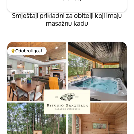
Smještaji prikladni za obitelji koji imaju
masažnu kadu
Odabrali gosti
Među najviše rangiranima s oznakom „Odabrali gosti”