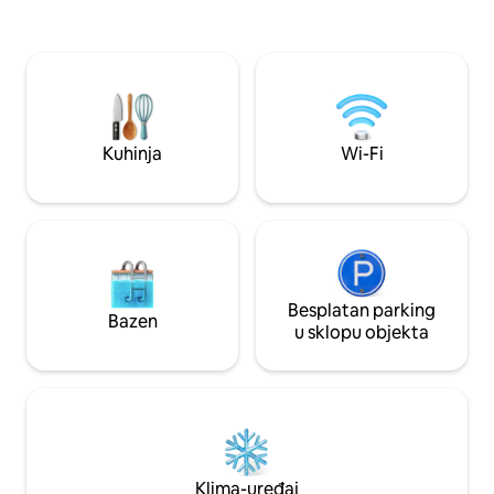
noćenju, obratite se domaćinu za
YurtCationa (oko 
plaćanje) Ovaj je smještaj povezan sa
YurtCationa) kako 
stajom u kojoj se nalazi 6 islandskih konja!
YurtSimplea. Yurt
Probudite se i kroz prozor vidite
6 metara, a YurtS
islandske konje. Uživajte u mirnim
4,8 metara. Osigura
jutrima, konjima i jedinstvenom iskustvu
Možete kuhati na p
koje nudi IamGlytja, sve to na samo 25
zatvorenom prostoru
Kuhinja
Wi-Fi
minuta od Madisona – Nije dopušteno
od odličnih restor
jahanje konja, vlasnici moraju nadzirati
Ako želite, možete
sve posjete konjima. – Zabranjeno je
pizze
pušenje i organiziranje zabava
Besplatan parking
Bazen
u sklopu objekta
Klima-uređaj