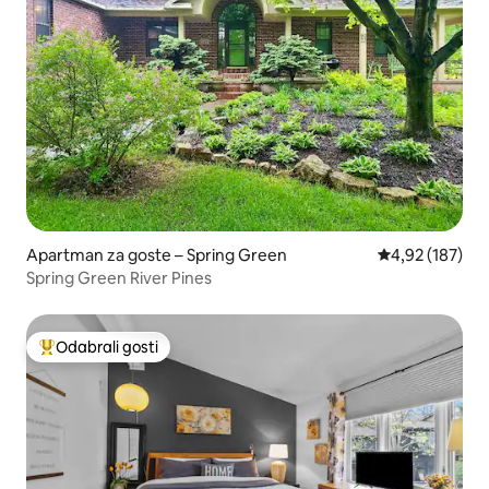
Apartman za goste – Spring Green
Prosječna ocjen
4,92 (187)
Spring Green River Pines
Odabrali gosti
Među najviše rangiranima s oznakom „Odabrali gosti”