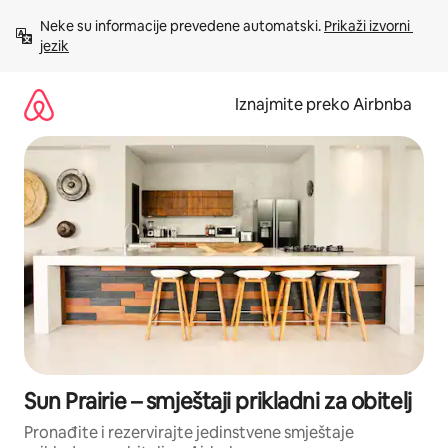
Prijeđi
Neke su informacije prevedene automatski. 
Prikaži izvorni 
na
jezik
sadržaj
Iznajmite preko Airbnba
Sun Prairie – smještaji prikladni za obitelj
Pronađite i rezervirajte jedinstvene smještaje