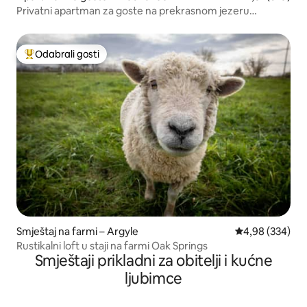
Privatni apartman za goste na prekrasnom jezeru
Mendota
Odabrali gosti
Među najviše rangiranima s oznakom „Odabrali gosti”
Smještaj na farmi – Argyle
Prosječna ocjen
4,98 (334)
Rustikalni loft u staji na farmi Oak Springs
Smještaji prikladni za obitelji i kućne
ljubimce