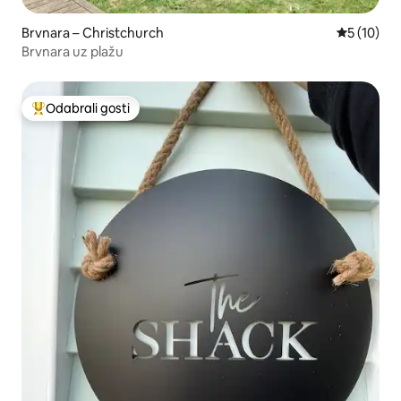
Brvnara – Christchurch
Prosječna 
5 (10)
Brvnara uz plažu
Odabrali gosti
Među najviše rangiranima s oznakom „Odabrali gosti”