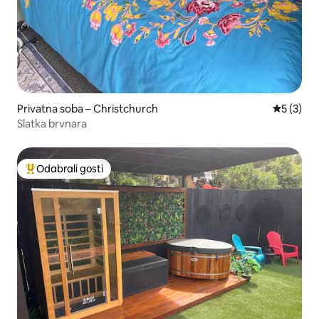
Privatna soba – Christchurch
Prosječna
5 (3)
Slatka brvnara
Odabrali gosti
Među najviše rangiranima s oznakom „Odabrali gosti”