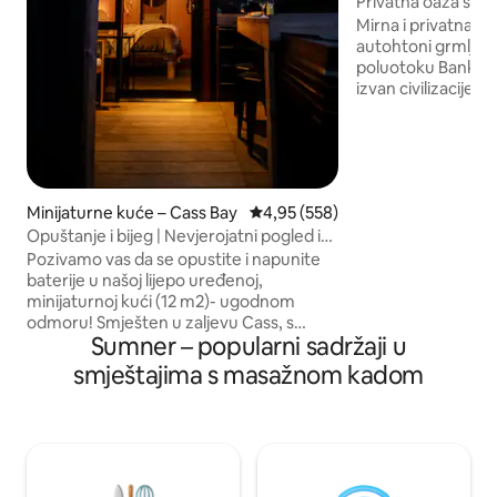
Privatna oaza s p
autohtoni grm
Mirna i privatna o
autohtoni grmlje n
poluotoku Banks. J
izvan civilizacije u 
centralnim grijanje
potpuno novoj kam
Promatrajte zvije
dok se opuštate u 
vanjskoj kadi i/ili 
Minijaturne kuće – Cass Bay
Prosječna ocjena: 4,95/5, recenzi
4,95 (558)
spektakularnih uv
Opuštanje i bijeg | Nevjerojatni pogled i
Banks. Naš dio povr
vanjska kupka
potpuno je ograđe
Pozivamo vas da se opustite i napunite
ljubimac (ako ga 
baterije u našoj lijepo uređenoj,
slobodno kretati. 
minijaturnoj kući (12 m2)- ugodnom
imamo odličan pris
odmoru! Smješten u zaljevu Cass, s
Sumner – popularni sadržaji u
Wi-Fi).
prostranim pogledom na luku Lyttelton,
vanjska kupka, plin za toplu vodu, za
smještajima s masažnom kadom
promatranje zvijezda, luksuzni krevet,
kupaonica, terasa s vanjskim barom. Uz
jednostavan pristup obalnim pješačkim
stazama, 500 m hoda do plaže, 5 minuta
od Lytteltona i 20 minuta do središta
Christchurcha, ovaj je smještaj savršeno