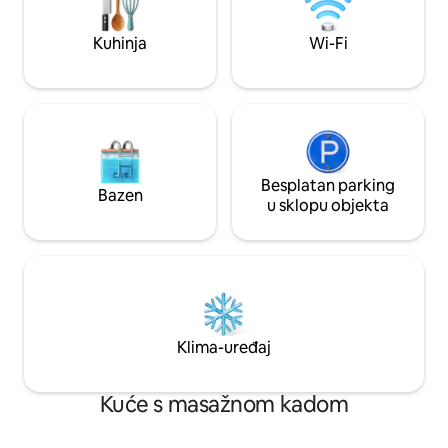
mjesto za odmor. Kreirali smo smještaj
za odmor kakav smo oduvijek tražili.
Kuhinja
Wi-Fi
Dođite i uživajte u njemu ljeti ili zimi!
Besplatan parking
Bazen
u sklopu objekta
Klima-uređaj
Kuće s masažnom kadom