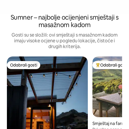
Sumner – najbolje ocijenjeni smještaji s
masažnom kadom
Gosti su se složili: ovi smještaji s masažnom kadom
imaju visoke ocjene u pogledu lokacije, čistoće i
drugih kriterija.
Odabrali gosti
Odabrali gosti
Odabrali gosti
Među najviše ran
Smještaj na farmi – 
er