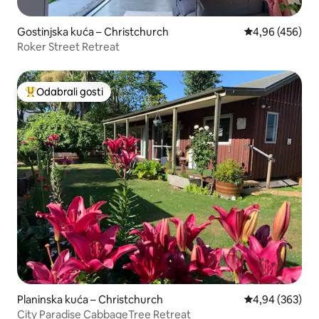
Gostinjska kuća – Christchurch
Prosječna ocjen
4,96 (456)
Roker Street Retreat
Odabrali gosti
Među najviše rangiranima s oznakom „Odabrali gosti”
Planinska kuća – Christchurch
Prosječna ocjen
4,94 (363)
City Paradise CabbageTree Retreat