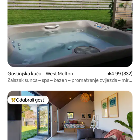
Gostinjska kuća – West Melton
Prosječna ocjen
4,99 (332)
Zalazak sunca – spa – bazen – promatranje zvijezda – mir –
ovce – Netflix
Odabrali gosti
Među najviše rangiranima s oznakom „Odabrali gosti”