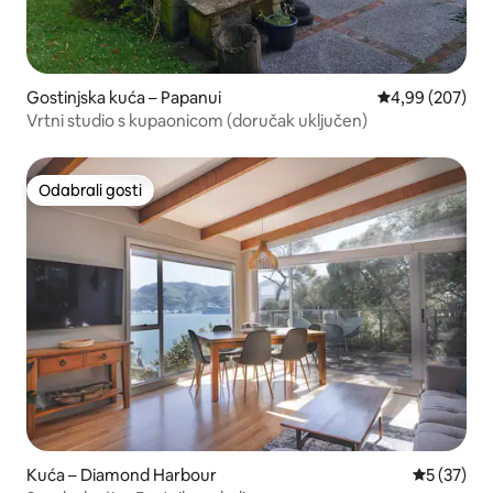
Gostinjska kuća – Papanui
Prosječna ocjen
4,99 (207)
Vrtni studio s kupaonicom (doručak uključen)
Odabrali gosti
Odabrali gosti
Kuća – Diamond Harbour
Prosječna 
5 (37)