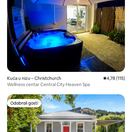
Kuća u nizu – Christchurch
Prosječna ocje
4,78 (115)
Wellness centar Central City Heaven Spa
Odabrali gosti
Odabrali gosti