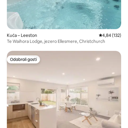
Kuća – Leeston
Prosječna ocjen
4,84 (132)
Te Waihora Lodge, jezero Ellesmere, Christchurch
Odabrali gosti
Odabrali gosti