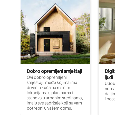
Dobro opremljeni smještaji
Digit
ljudi
Ovi dobro opremljeni
smještaji, među kojima ima
Udobn
drvenih kuća na mirnim
nomad
lokacijama u planinama i
dalji
stanova u urbanim sredinama,
i pos
imaju sve sadržaje koji su vam
potrebni u vašem domu.