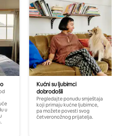
no
Kućni su ljubimci
dobrodošli
 od
,
Pregledajte ponudu smještaja
uće
koji primaju kućne ljubimce,
du u
pa možete povesti svog
u
četveronožnog prijatelja.
.