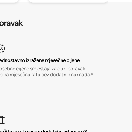
boravak
ednostavno izražene mjesečne cijene
osebne cijene smještaja za duži boravak i
edna mjesečna rata bez dodatnih naknada.*
ražite apartmane s dodatnim uslugama?