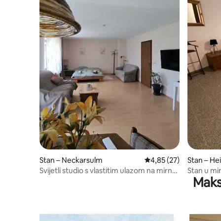
Stan – Neckarsulm
Prosječna ocjena: 4,85/
4,85 (27)
Stan – He
Svijetli studio s vlastitim ulazom na mirnoj
Stan u mir
Maks
lokaciji