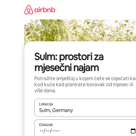
Prijeđi
na
sadržaj
Sulm: prostori za
mjesečni najam
Potražite smještaj u kojem ćete se osjećati k
kod kuće kad planirate boravak od mjesec ili
više dana.
Lokacija
Kada budu dostupni rezultati, moći ćete ih pregle
Dolazak