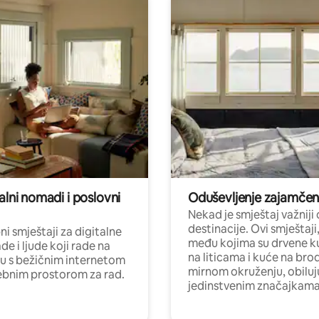
alni nomadi i poslovni
Oduševljenje zajamče
Nekad je smještaj važniji
destinacije. Ovi smještaji
i smještaji za digitalne
među kojima su drvene k
e i ljude koji rade na
na liticama i kuće na bro
nu s bežičnim internetom
mirnom okruženju, obiluj
ebnim prostorom za rad.
jedinstvenim značajkama