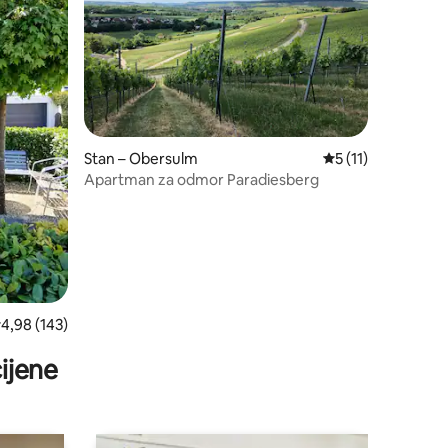
Stan – Obersulm
Prosječna ocjena: 5
5 (11)
Apartman za odmor Paradiesberg
rosječna ocjena: 4,98/5, recenzija: 143
4,98 (143)
ijene