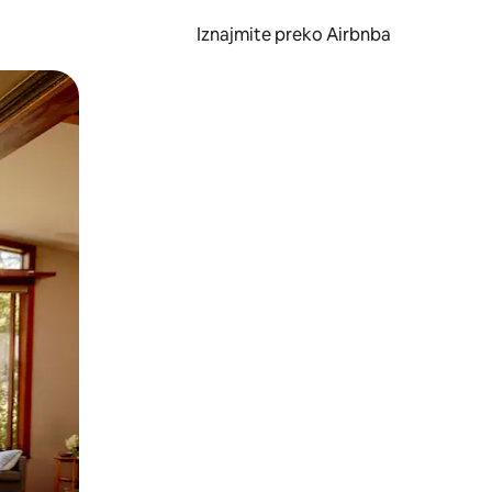
Iznajmite preko Airbnba
li prelaskom prstom po zaslonu.