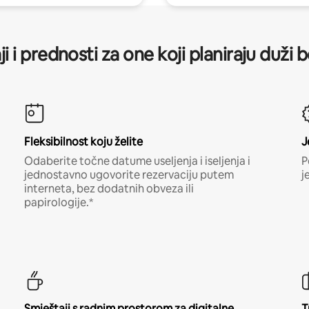
ji i prednosti za one koji planiraju duži 
Fleksibilnost koju želite
J
Odaberite točne datume useljenja i iseljenja i
P
jednostavno ugovorite rezervaciju putem
j
interneta, bez dodatnih obveza ili
papirologije.*
Smještaji s radnim prostorom za digitalne
T