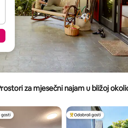
rostori za mjesečni najam u bližoj okoli
 gosti
Odabrali gosti
 gosti
Među najviše rangiranima s oz