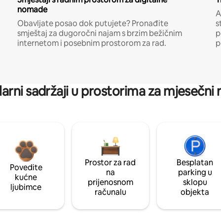
nomade
A
Obavljate posao dok putujete? Pronađite
s
smještaj za dugoročni najam s brzim bežičnim
p
internetom i posebnim prostorom za rad.
p
arni sadržaji u prostorima za mjesečni
Prostor za rad
Besplatan
Povedite
na
parking u
kućne
prijenosnom
sklopu
ljubimce
računalu
objekta