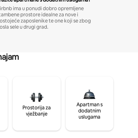
irbnb ima u ponudi dobro opremljene
tambene prostore idealne za nove i
ostojeće zaposlenike te one koji se zbog
osla sele u drugi grad.
 najam
Apartman s
Prostorija za
dodatnim
vježbanje
uslugama