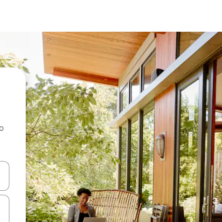
ao
dati koristeći se strelicama prema gore i prema dolje, kao i dodirom i