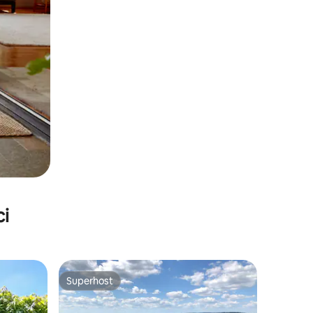
ci
Superhost
nakom „Odabrali gosti”
Superhost