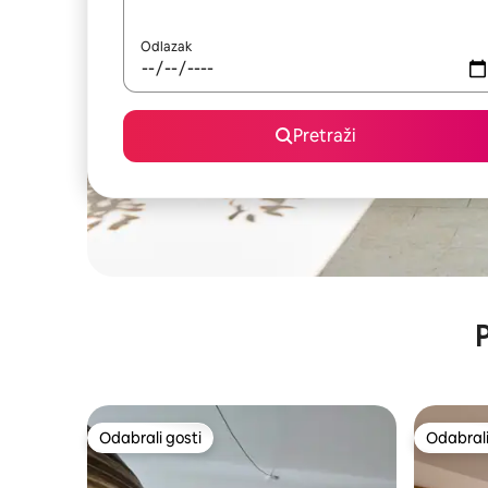
Odlazak
Pretraži
P
Odabrali gosti
Odabrali
Odabrali gosti
Odabrali