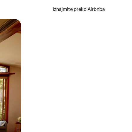
Iznajmite preko Airbnba
li prelaskom prstom po zaslonu.