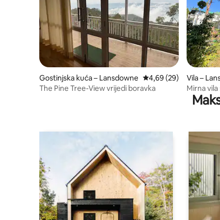
Gostinjska kuća – Lansdowne
Prosječna ocjena: 4,69/
4,69 (29)
Vila – La
The Pine Tree-View vrijedi boravka
Mirna vil
Maks
boravkom