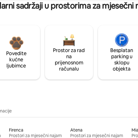
arni sadržaji u prostorima za mjesečni
Prostor za rad
Besplatan
Povedite
na
parking u
kućne
prijenosnom
sklopu
ljubimce
računalu
objekta
inacije
Firenca
Atena
Mi
m
Prostori za mjesečni najam
Prostori za mjesečni najam
Pro