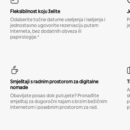
Fleksibilnost koju želite
J
Odaberite točne datume useljenja i iseljenja i
P
jednostavno ugovorite rezervaciju putem
j
interneta, bez dodatnih obveza ili
papirologije.*
Smještaji s radnim prostorom za digitalne
T
nomade
A
Obavljate posao dok putujete? Pronađite
s
smještaj za dugoročni najam s brzim bežičnim
p
internetom i posebnim prostorom za rad.
p