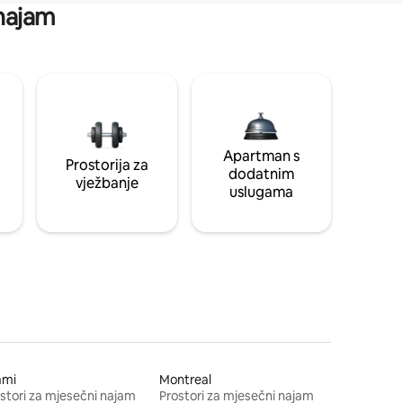
 najam
Apartman s
Prostorija za
dodatnim
vježbanje
uslugama
ami
Montreal
stori za mjesečni najam
Prostori za mjesečni najam