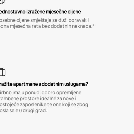
ednostavno izražene mjesečne cijene
osebne cijene smještaja za duži boravak i
edna mjesečna rata bez dodatnih naknada.*
ražite apartmane s dodatnim uslugama?
irbnb ima u ponudi dobro opremljene
tambene prostore idealne za nove i
ostojeće zaposlenike te one koji se zbog
osla sele u drugi grad.