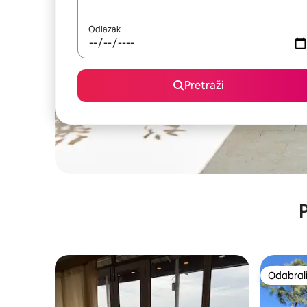
Odlazak
Pretraži
P
Odabrali
Odabrali