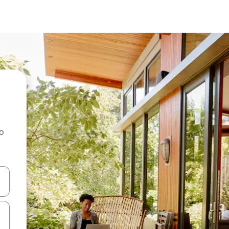
ao
dati koristeći se strelicama prema gore i prema dolje, kao i dodirom i