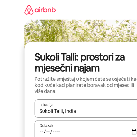
Prijeđi
na
sadržaj
Sukoli Talli: prostori za
mjesečni najam
Potražite smještaj u kojem ćete se osjećati k
kod kuće kad planirate boravak od mjesec ili
više dana.
Lokacija
Kada budu dostupni rezultati, moći ćete ih pregle
Dolazak