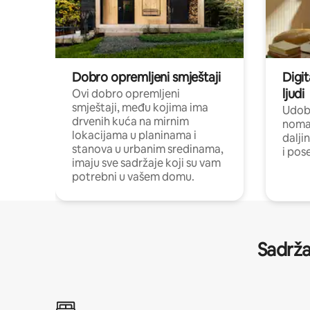
Dobro opremljeni smještaji
Digit
ljudi
Ovi dobro opremljeni
smještaji, među kojima ima
Udobn
drvenih kuća na mirnim
nomad
lokacijama u planinama i
dalji
stanova u urbanim sredinama,
i pos
imaju sve sadržaje koji su vam
potrebni u vašem domu.
Sadrža