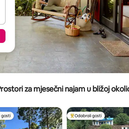
rostori za mjesečni najam u bližoj okoli
 gosti
Odabrali gosti
 gosti
Među najviše rangiranima s oz