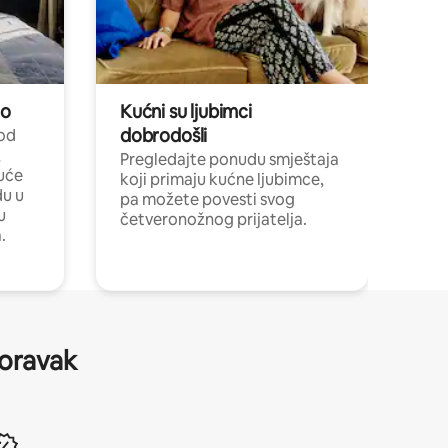
no
Kućni su ljubimci
dobrodošli
 od
,
Pregledajte ponudu smještaja
uće
koji primaju kućne ljubimce,
du u
pa možete povesti svog
u
četveronožnog prijatelja.
.
boravak