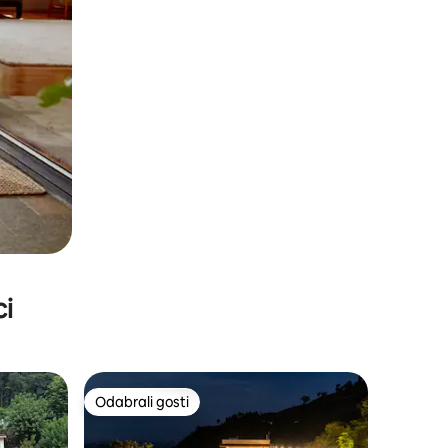
ci
Odabrali gosti
nakom „Odabrali gosti”
Odabrali gosti