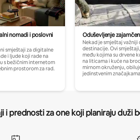
alni nomadi i poslovni
Oduševljenje zajamče
Nekad je smještaj važniji
destinacije. Ovi smještaji
i smještaji za digitalne
među kojima su drvene k
e i ljude koji rade na
na liticama i kuće na bro
nu s bežičnim internetom
mirnom okruženju, obiluj
ebnim prostorom za rad.
jedinstvenim značajkama
ji i prednosti za one koji planiraju duži 