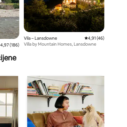
Vila – Lansdowne
Prosječna ocjena: 4,91
4,91 (46)
Villa by Mountain Homes, Lansdowne
rosječna ocjena: 4,97/5, recenzija: 186
4,97 (186)
ijene