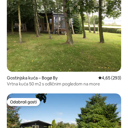
Gostinjska kuća – Bogø By
Prosječna ocjen
4,65 (293)
Vrtna kuća 50 m2 s odličnim pogledom na more
Odabrali gosti
Odabrali gosti