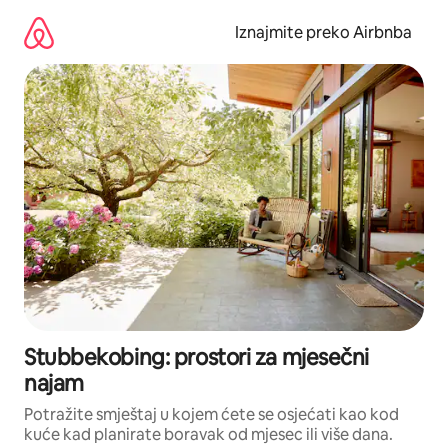
Prijeđi
na
Iznajmite preko Airbnba
sadržaj
Stubbekobing: prostori za mjesečni
najam
Potražite smještaj u kojem ćete se osjećati kao kod
kuće kad planirate boravak od mjesec ili više dana.