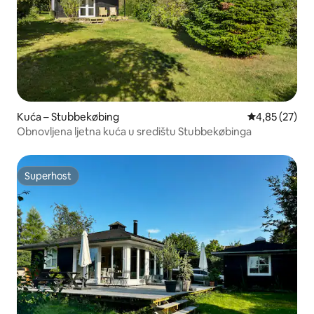
Kuća – Stubbekøbing
Prosječna ocje
4,85 (27)
Obnovljena ljetna kuća u središtu Stubbekøbinga
Superhost
Superhost