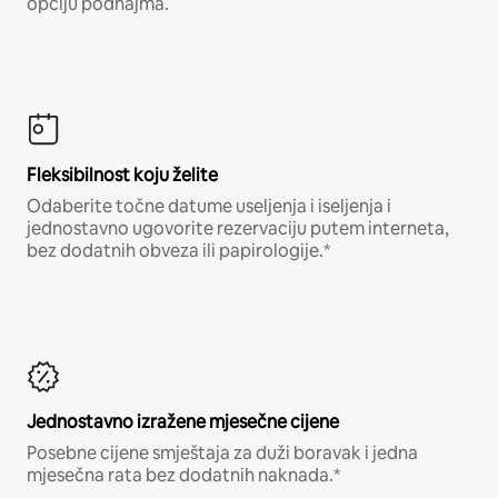
opciju podnajma.
Fleksibilnost koju želite
Odaberite točne datume useljenja i iseljenja i
jednostavno ugovorite rezervaciju putem interneta,
bez dodatnih obveza ili papirologije.*
Jednostavno izražene mjesečne cijene
Posebne cijene smještaja za duži boravak i jedna
mjesečna rata bez dodatnih naknada.*