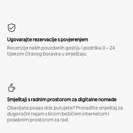
Ugovarajte rezervacije s povjerenjem
Recenzije naših pouzdanih gostiju i podrška 0 – 24
tijekom čitavog boravka u smještaju.
Smještaji s radnim prostorom za digitalne nomade
Obavljate posao dok putujete? Pronađite smještaj za
dugoročni najam s brzim bežičnim internetom i
posebnim prostorom za rad.