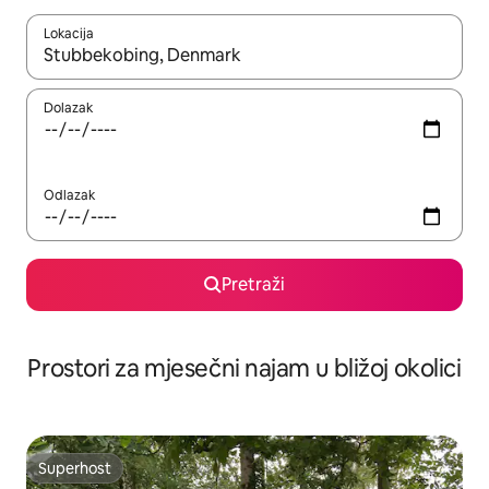
Lokacija
Kada budu dostupni rezultati, moći ćete ih pregledati koristeći
Dolazak
Odlazak
Pretraži
Prostori za mjesečni najam u bližoj okolici
Superhost
Superhost