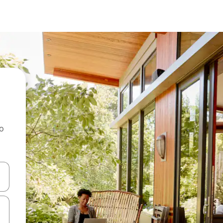
ao
dati koristeći se strelicama prema gore i prema dolje, kao i dodirom i