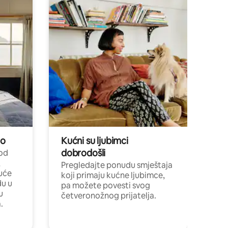
no
Kućni su ljubimci
dobrodošli
 od
,
Pregledajte ponudu smještaja
uće
koji primaju kućne ljubimce,
du u
pa možete povesti svog
u
četveronožnog prijatelja.
.