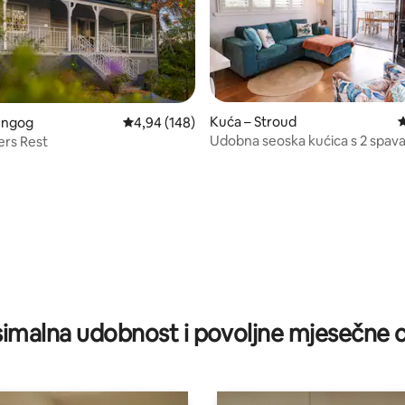
Kuća – Stroud
P
ungog
Prosječna ocjena: 4,94/5, recenzija: 148
4,94 (148)
Udobna seoska kućica s 2 spav
ers Rest
, recenzija: 125
imalna udobnost i povoljne mjesečne c