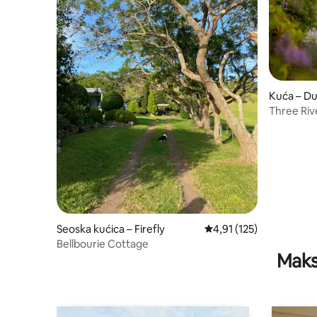
Kuća – D
Three Riv
Seoska kućica – Firefly
Prosječna ocjena: 4,91/5
4,91 (125)
Bellbourie Cottage
Maks