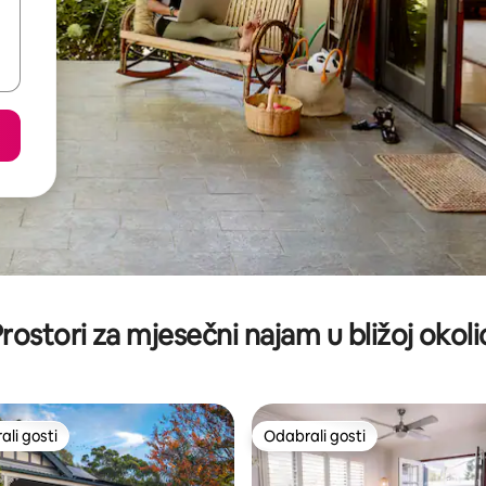
rostori za mjesečni najam u bližoj okoli
li gosti
Odabrali gosti
više rangiranima s oznakom „Odabrali gosti”
Odabrali gosti