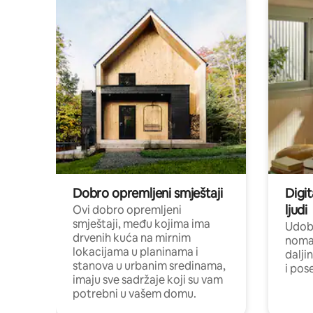
Dobro opremljeni smještaji
Digit
ljudi
Ovi dobro opremljeni
smještaji, među kojima ima
Udobn
drvenih kuća na mirnim
nomad
lokacijama u planinama i
dalji
stanova u urbanim sredinama,
i pos
imaju sve sadržaje koji su vam
potrebni u vašem domu.