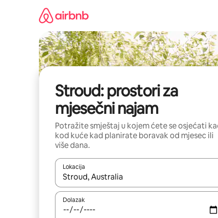
Prijeđi
na
sadržaj
Stroud: prostori za
mjesečni najam
Potražite smještaj u kojem ćete se osjećati k
kod kuće kad planirate boravak od mjesec ili
više dana.
Lokacija
Kada budu dostupni rezultati, moći ćete ih pregle
Dolazak