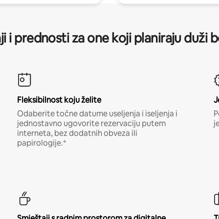
ji i prednosti za one koji planiraju duži 
Fleksibilnost koju želite
J
Odaberite točne datume useljenja i iseljenja i
P
jednostavno ugovorite rezervaciju putem
j
interneta, bez dodatnih obveza ili
papirologije.*
Smještaji s radnim prostorom za digitalne
T