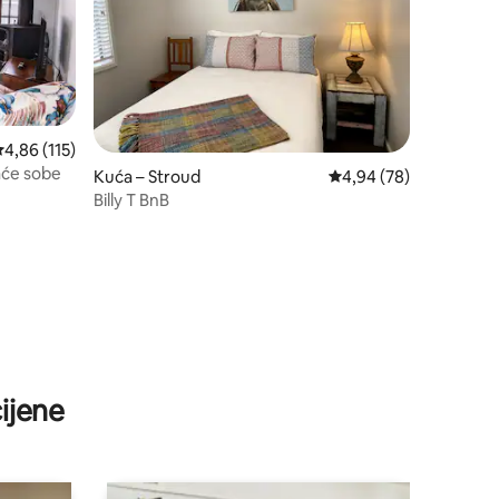
rosječna ocjena: 4,86/5, recenzija: 115
4,86 (115)
aće sobe
Kuća – Stroud
Prosječna ocjena: 4,94
4,94 (78)
Billy T BnB
ijene