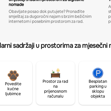
nomade
A
Obavljate posao dok putujete? Pronađite
s
smještaj za dugoročni najam s brzim bežičnim
p
internetom i posebnim prostorom za rad.
p
arni sadržaji u prostorima za mjesečni
Prostor za rad
Besplatan
Povedite
na
parking u
kućne
prijenosnom
sklopu
ljubimce
računalu
objekta