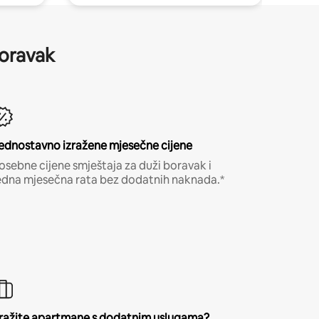
boravak
ednostavno izražene mjesečne cijene
osebne cijene smještaja za duži boravak i
edna mjesečna rata bez dodatnih naknada.*
ražite apartmane s dodatnim uslugama?