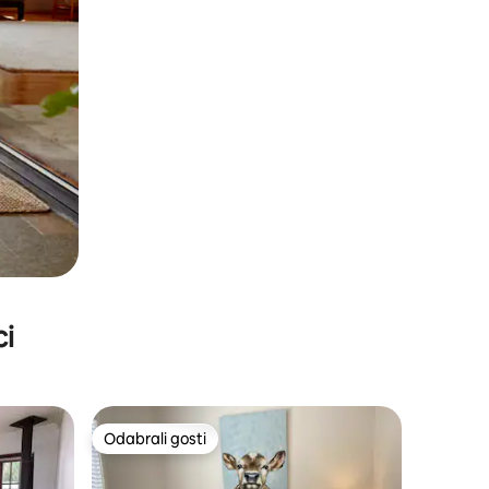
ci
Odabrali gosti
Odabrali gosti