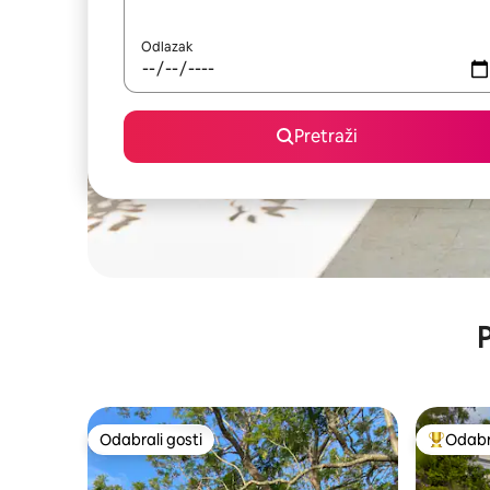
Odlazak
Pretraži
P
Odabrali gosti
Odabra
Odabrali gosti
Među naj