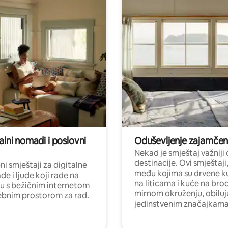
alni nomadi i poslovni
Oduševljenje zajamče
Nekad je smještaj važniji
destinacije. Ovi smještaji
i smještaji za digitalne
među kojima su drvene k
e i ljude koji rade na
na liticama i kuće na bro
nu s bežičnim internetom
mirnom okruženju, obiluj
ebnim prostorom za rad.
jedinstvenim značajkama