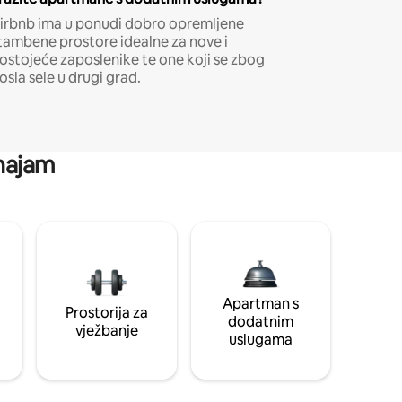
irbnb ima u ponudi dobro opremljene
tambene prostore idealne za nove i
ostojeće zaposlenike te one koji se zbog
osla sele u drugi grad.
 najam
Apartman s
Prostorija za
dodatnim
vježbanje
uslugama