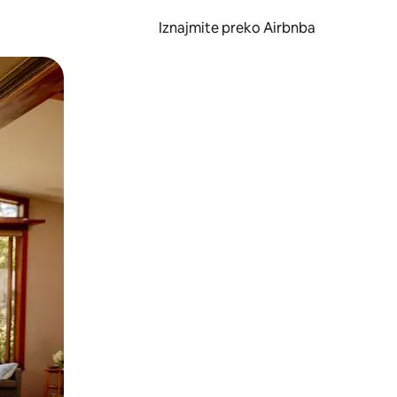
Iznajmite preko Airbnba
li prelaskom prstom po zaslonu.