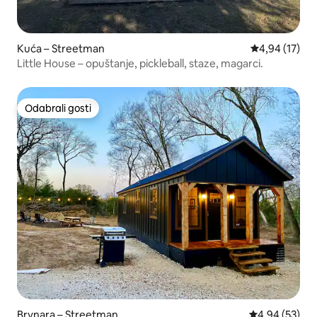
Kuća – Streetman
Prosječna ocje
4,94 (17)
Little House – opuštanje, pickleball, staze, magarci.
Odabrali gosti
Odabrali gosti
Brvnara – Streetman
Prosječna ocje
4,94 (53)