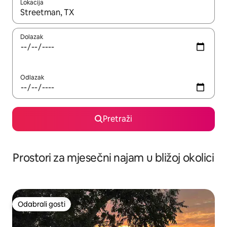
Lokacija
Kada budu dostupni rezultati, moći ćete ih pregledati koristeći
Dolazak
Odlazak
Pretraži
Prostori za mjesečni najam u bližoj okolici
Odabrali gosti
Odabrali gosti