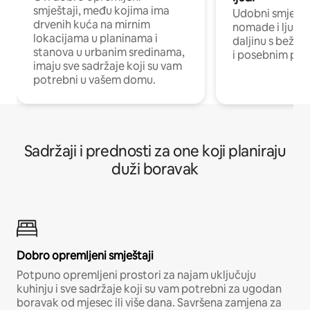
smještaji, među kojima ima
Udobni smještaj
drvenih kuća na mirnim
nomade i ljude 
lokacijama u planinama i
daljinu s bežič
stanova u urbanim sredinama,
i posebnim pro
imaju sve sadržaje koji su vam
potrebni u vašem domu.
Sadržaji i prednosti za one koji planiraju
duži boravak
Dobro opremljeni smještaji
Potpuno opremljeni prostori za najam uključuju
kuhinju i sve sadržaje koji su vam potrebni za ugodan
boravak od mjesec ili više dana. Savršena zamjena za