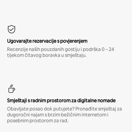
Ugovarajte rezervacije s povjerenjem
Recenzije naših pouzdanih gostiju i podrška 0 – 24
tijekom čitavog boravka u smještaju.
Smještaji s radnim prostorom za digitalne nomade
Obavljate posao dok putujete? Pronađite smještaj za
dugoročni najam s brzim bežičnim internetom i
posebnim prostorom za rad.