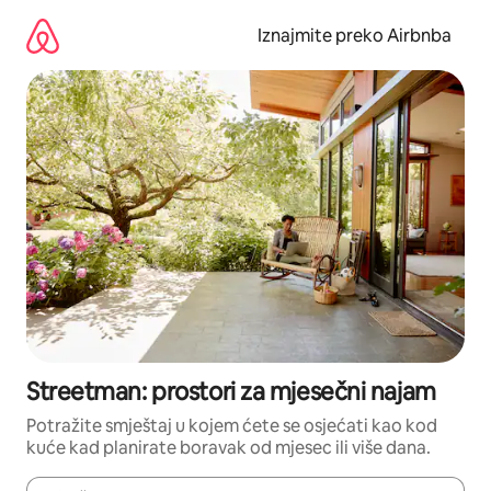
Prijeđi
na
Iznajmite preko Airbnba
sadržaj
Streetman: prostori za mjesečni najam
Potražite smještaj u kojem ćete se osjećati kao kod
kuće kad planirate boravak od mjesec ili više dana.