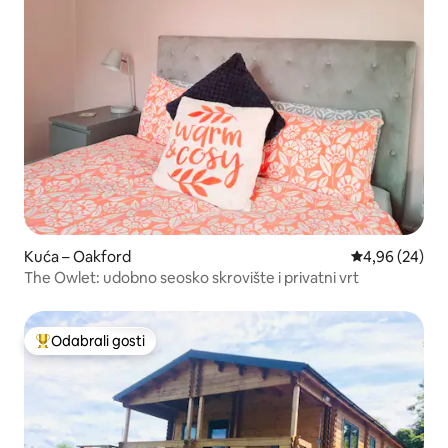
Kuća – Oakford
Prosječna ocje
4,96 (24)
The Owlet: udobno seosko skrovište i privatni vrt
Odabrali gosti
Među najviše rangiranima s oznakom „Odabrali gosti”