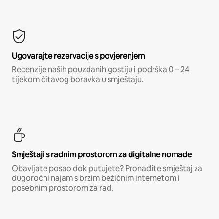
Ugovarajte rezervacije s povjerenjem
Recenzije naših pouzdanih gostiju i podrška 0 – 24
tijekom čitavog boravka u smještaju.
Smještaji s radnim prostorom za digitalne nomade
Obavljate posao dok putujete? Pronađite smještaj za
dugoročni najam s brzim bežičnim internetom i
posebnim prostorom za rad.