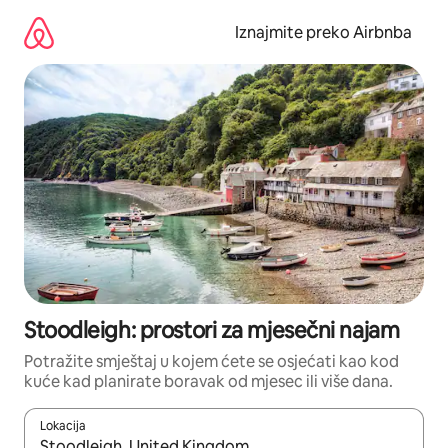
Prijeđi
na
Iznajmite preko Airbnba
sadržaj
Stoodleigh: prostori za mjesečni najam
Potražite smještaj u kojem ćete se osjećati kao kod
kuće kad planirate boravak od mjesec ili više dana.
Lokacija
Kada budu dostupni rezultati, moći ćete ih pregledati koristeći