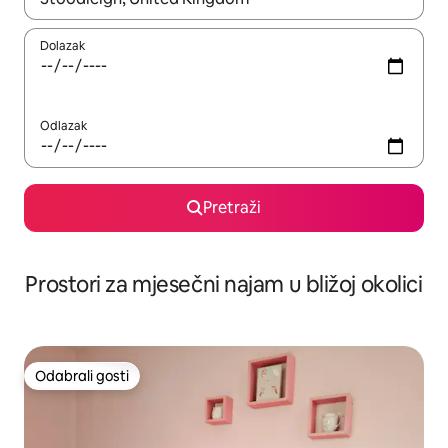
Dolazak
Odlazak
Pretraži
Prostori za mjesečni najam u bližoj okolici
Odabrali gosti
Odabrali gosti