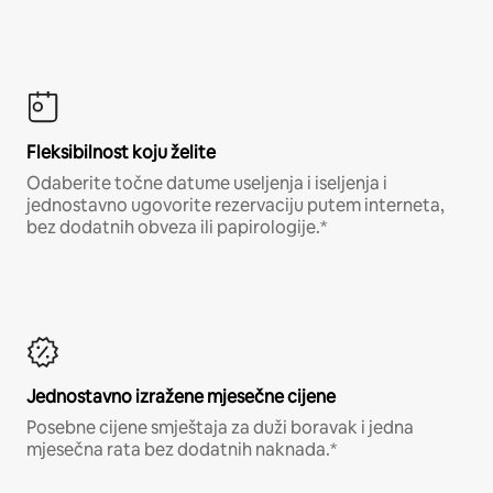
Fleksibilnost koju želite
Odaberite točne datume useljenja i iseljenja i
jednostavno ugovorite rezervaciju putem interneta,
bez dodatnih obveza ili papirologije.*
Jednostavno izražene mjesečne cijene
Posebne cijene smještaja za duži boravak i jedna
mjesečna rata bez dodatnih naknada.*