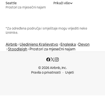
Seattle
Prikaži više
Prostori za mjesečni najam
*Za određena područja i smještaje mogu vrijediti neke
iznimke.
Airbnb
Ujedinjeno Kraljevstvo
Engleska
Devon
Stoodleigh
Prostori za mjesečni najam
© 2026 Airbnb, Inc.
Pravila o privatnosti
Uvjeti