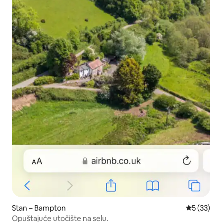
Stan – Bampton
Prosječna 
5 (33)
Opuštajuće utočište na selu.