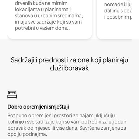
drvenih kuća na mirnim
nomade i ljude 
lokacijama u planinama i
daljinu s bežič
stanova u urbanim sredinama,
i posebnim pro
imaju sve sadržaje koji su vam
potrebni u vašem domu.
Sadržaji i prednosti za one koji planiraju
duži boravak
Dobro opremljeni smještaji
Potpuno opremljeni prostori za najam uključuju
kuhinju i sve sadržaje koji su vam potrebni za ugodan
boravak od mjesec ili više dana. Savršena zamjena za
opciju podnajma.