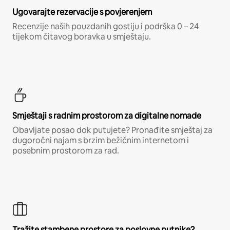
Ugovarajte rezervacije s povjerenjem
Recenzije naših pouzdanih gostiju i podrška 0 – 24
tijekom čitavog boravka u smještaju.
Smještaji s radnim prostorom za digitalne nomade
Obavljate posao dok putujete? Pronađite smještaj za
dugoročni najam s brzim bežičnim internetom i
posebnim prostorom za rad.
Tražite stambene prostore za poslovne putnike?