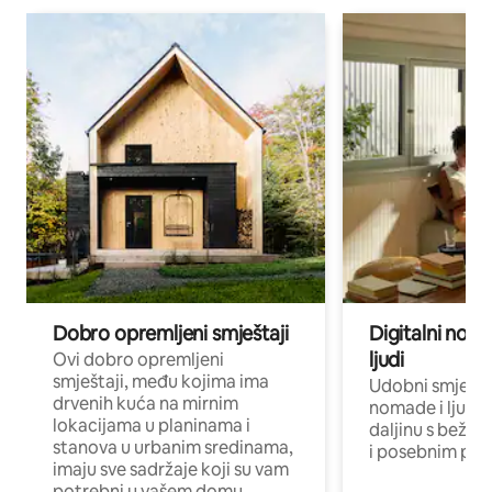
Dobro opremljeni smještaji
Digitalni noma
ljudi
Ovi dobro opremljeni
smještaji, među kojima ima
Udobni smještaj
drvenih kuća na mirnim
nomade i ljude 
lokacijama u planinama i
daljinu s bežič
stanova u urbanim sredinama,
i posebnim pro
imaju sve sadržaje koji su vam
potrebni u vašem domu.