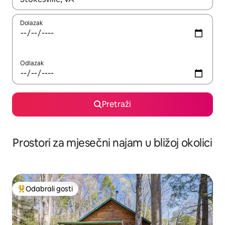
Dolazak
Odlazak
Pretraži
Prostori za mjesečni najam u bližoj okolici
Odabrali gosti
Među najviše rangiranima s oznakom „Odabrali gosti”