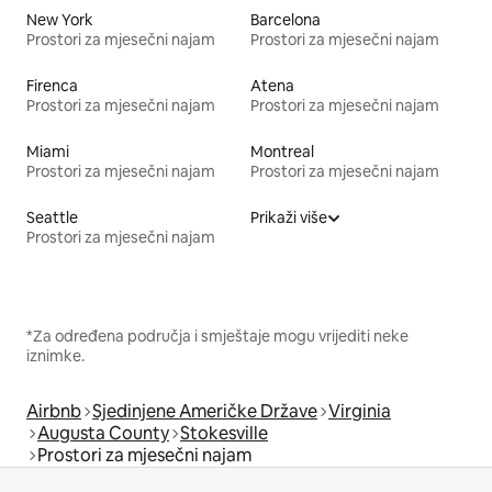
New York
Barcelona
Prostori za mjesečni najam
Prostori za mjesečni najam
Firenca
Atena
Prostori za mjesečni najam
Prostori za mjesečni najam
Miami
Montreal
Prostori za mjesečni najam
Prostori za mjesečni najam
Seattle
Prikaži više
Prostori za mjesečni najam
*Za određena područja i smještaje mogu vrijediti neke
iznimke.
Airbnb
Sjedinjene Američke Države
Virginia
Augusta County
Stokesville
Prostori za mjesečni najam