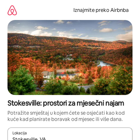
Prijeđi
na
Iznajmite preko Airbnba
sadržaj
Stokesville: prostori za mjesečni najam
Potražite smještaj u kojem ćete se osjećati kao kod
kuće kad planirate boravak od mjesec ili više dana.
Lokacija
Kada budu dostupni rezultati, moći ćete ih pregledati koristeći