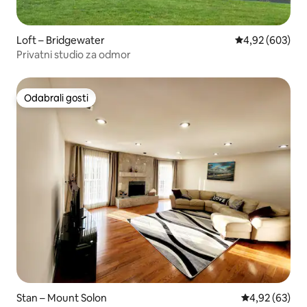
Loft – Bridgewater
Prosječna ocjen
4,92 (603)
Privatni studio za odmor
Odabrali gosti
Odabrali gosti
Stan – Mount Solon
Prosječna ocje
4,92 (63)