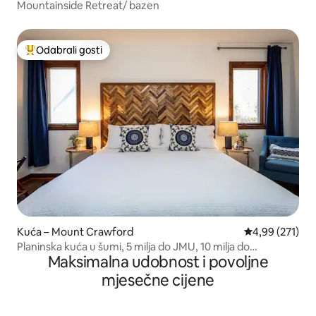
Mountainside Retreat/ bazen
Odabrali gosti
Među najviše rangiranima s oznakom „Odabrali gosti”
Kuća – Mount Crawford
Prosječna ocjen
4,99 (271)
Planinska kuća u šumi, 5 milja do JMU, 10 milja do
Maksimalna udobnost i povoljne
Massanuta
mjesečne cijene