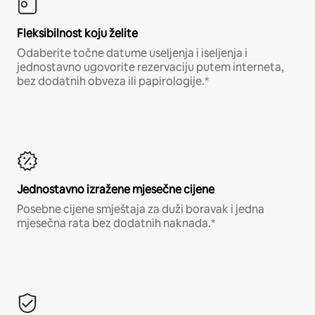
Fleksibilnost koju želite
Odaberite točne datume useljenja i iseljenja i
jednostavno ugovorite rezervaciju putem interneta,
bez dodatnih obveza ili papirologije.*
Jednostavno izražene mjesečne cijene
Posebne cijene smještaja za duži boravak i jedna
mjesečna rata bez dodatnih naknada.*