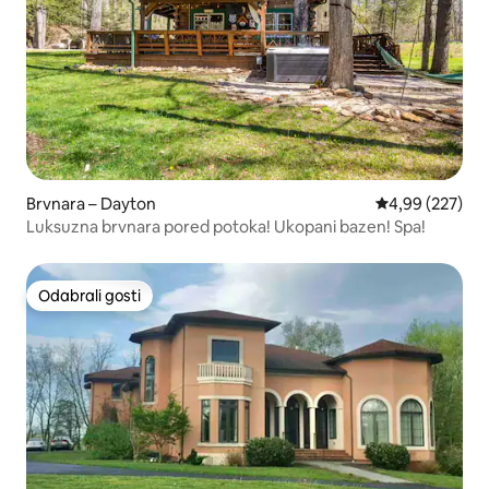
Brvnara – Dayton
Prosječna ocjen
4,99 (227)
Luksuzna brvnara pored potoka! Ukopani bazen! Spa!
Odabrali gosti
Odabrali gosti