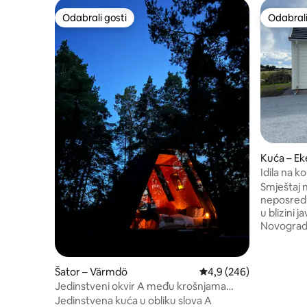
Odabrali gosti
Odabrali
Odabrali gosti
Odabrali
Kuća – Ek
Idila na 
Stockhol
Smještaj n
neposredno
u blizini 
Novograd
sadržajima
za promat
prehrambe
Šator – Värmdö
Prosječna ocjena: 4,9/5
4,9 (246)
udaljeni 
Jedinstveni okvir A među krošnjama
biciklom.
drveća
Jedinstvena kuća u obliku slova A
sjedenja u