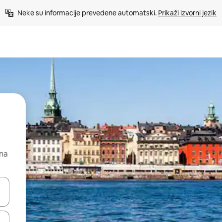
Neke su informacije prevedene automatski. 
Prikaži izvorni jezik
 na
dati koristeći se strelicama prema gore i prema dolje, kao i dodirom i