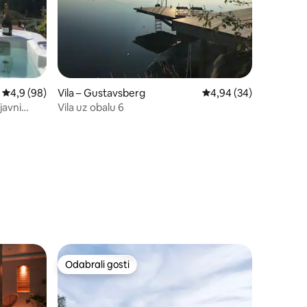
Prosječna ocjena: 4,9/5, recenzija: 98
4,9 (98)
Vila – Gustavsberg
Prosječna ocjena: 4,94
4,94 (34)
javni
Vila uz obalu 6
Odabrali gosti
nakom „Odabrali gosti”
Odabrali gosti