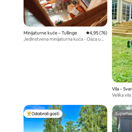
Minijaturne kuće – Tullinge
Prosječna ocjena: 4,95/
4,95 (76)
Jedinstvena minijaturna kuća - Oaza u
blizini Stockholma, potpuno opremljena!
Vila – Sva
Velika vil
prekrasn
Odabrali gosti
Superho
Među najviše rangiranima s oznakom „Odabrali gosti”
Superho