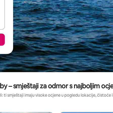
by – smještaji za odmor s najboljim oc
li: ti smještaji imaju visoke ocjene u pogledu lokacije, čistoće i