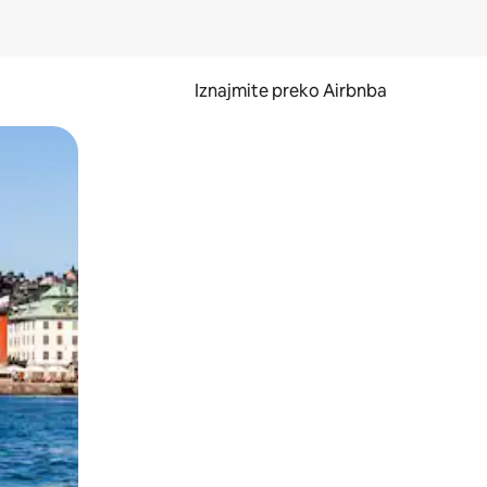
Iznajmite preko Airbnba
li prelaskom prstom po zaslonu.