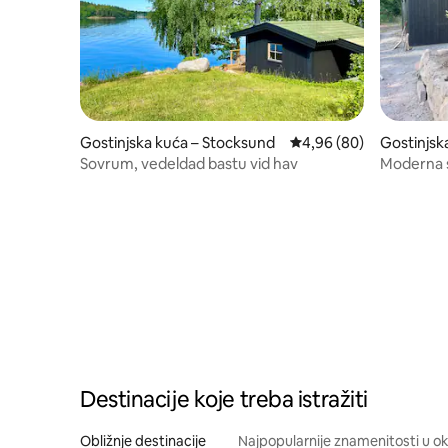
Gostinjska kuća – Stocksund
Prosječna ocjena: 4,96/
4,96 (80)
Gostinjsk
Sovrum, vedeldad bastu vid hav
Moderna 
Destinacije koje treba istražiti
Obližnje destinacije
Najpopularnije znamenitosti u ok