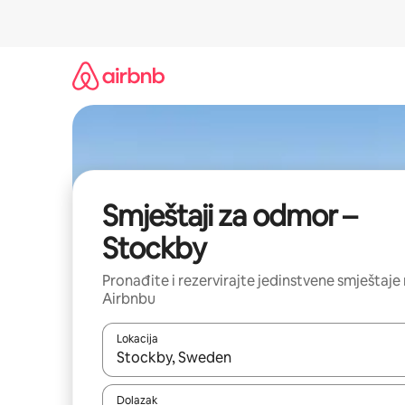
Prijeđi
na
sadržaj
Smještaji za odmor –
Stockby
Pronađite i rezervirajte jedinstvene smještaje
Airbnbu
Lokacija
Kada budu dostupni rezultati, moći ćete ih pregle
Dolazak