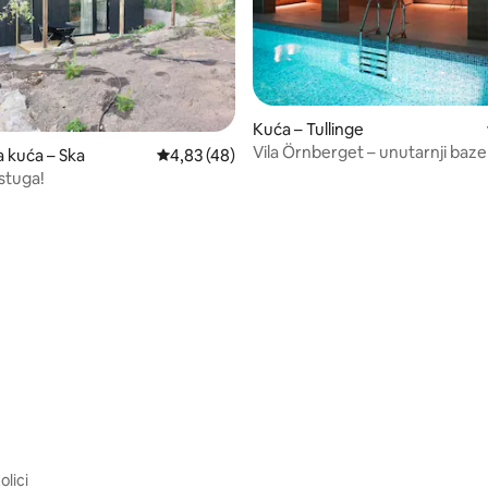
Kuća – Tullinge
Vila Örnberget – unutarnji baze
5, recenzija: 80
a kuća – Ska
Prosječna ocjena: 4,83/5, recenzija: 48
4,83 (48)
pogledom na jezero
stuga!
olici