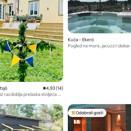
5, recenzija: 76
Kuća – Ekerö
Pogled na more, jacuzzi i dobar 
prijevoz
rtsjö
Prosječna ocjena: 4,93/5, recenzija: 14
4,93 (14)
a iz razdoblja prelaska stoljeća u
om ruralnom okruženju
st
Odabrali gosti
st
Među najviše rangiranima s oz