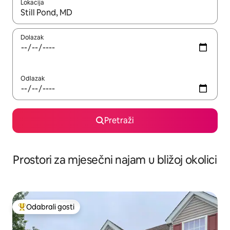
Lokacija
Kada budu dostupni rezultati, moći ćete ih pregledati koristeći
Dolazak
Odlazak
Pretraži
Prostori za mjesečni najam u bližoj okolici
Odabrali gosti
Među najviše rangiranima s oznakom „Odabrali gosti”