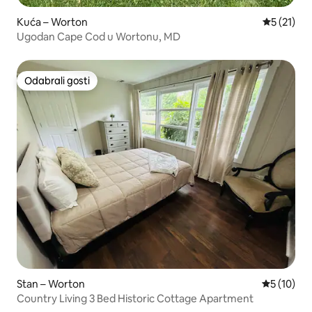
Kuća – Worton
Prosječna 
5 (21)
Ugodan Cape Cod u Wortonu, MD
Odabrali gosti
Odabrali gosti
Stan – Worton
Prosječna 
5 (10)
Country Living 3 Bed Historic Cottage Apartment