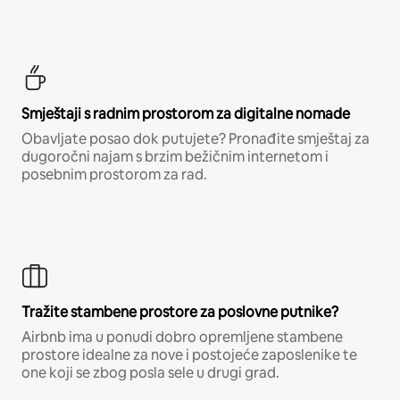
Smještaji s radnim prostorom za digitalne nomade
Obavljate posao dok putujete? Pronađite smještaj za
dugoročni najam s brzim bežičnim internetom i
posebnim prostorom za rad.
Tražite stambene prostore za poslovne putnike?
Airbnb ima u ponudi dobro opremljene stambene
prostore idealne za nove i postojeće zaposlenike te
one koji se zbog posla sele u drugi grad.