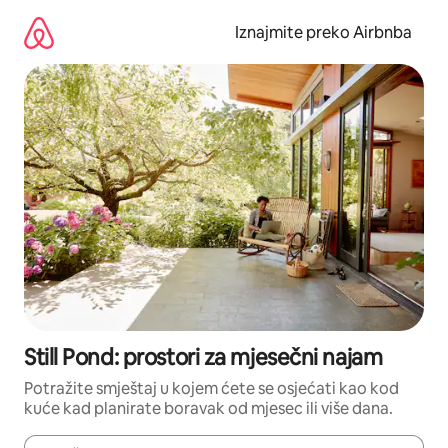
Prijeđi
na
Iznajmite preko Airbnba
sadržaj
Still Pond: prostori za mjesečni najam
Potražite smještaj u kojem ćete se osjećati kao kod
kuće kad planirate boravak od mjesec ili više dana.