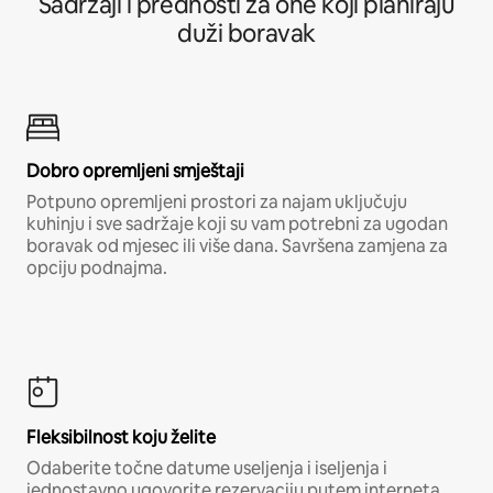
Sadržaji i prednosti za one koji planiraju
duži boravak
Dobro opremljeni smještaji
Potpuno opremljeni prostori za najam uključuju
kuhinju i sve sadržaje koji su vam potrebni za ugodan
boravak od mjesec ili više dana. Savršena zamjena za
opciju podnajma.
Fleksibilnost koju želite
Odaberite točne datume useljenja i iseljenja i
jednostavno ugovorite rezervaciju putem interneta,