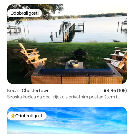
Odabrali gosti
Odabrali gosti
Kuća – Chestertown
Prosječna ocjen
4,96 (105)
Seoska kućica na obali rijeke s privatnim pristaništem i
zabavom na vodi
Odabrali gosti
Među najviše rangiranima s oznakom „Odabrali gosti”