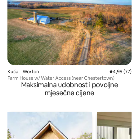
Kuća – Worton
Prosječna ocje
4,99 (77)
Farm House w/ Water Access (near Chestertown)
Maksimalna udobnost i povoljne
mjesečne cijene