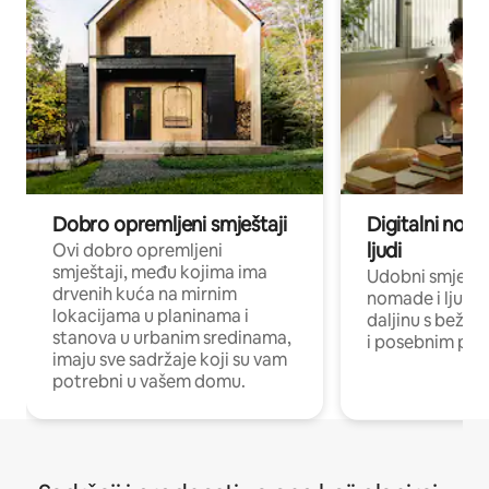
Dobro opremljeni smještaji
Digitalni noma
ljudi
Ovi dobro opremljeni
smještaji, među kojima ima
Udobni smještaj
drvenih kuća na mirnim
nomade i ljude 
lokacijama u planinama i
daljinu s bežič
stanova u urbanim sredinama,
i posebnim pro
imaju sve sadržaje koji su vam
potrebni u vašem domu.