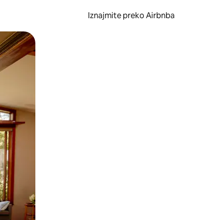
Iznajmite preko Airbnba
li prelaskom prstom po zaslonu.