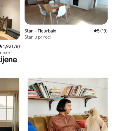
Stan – Fleurbaix
Prosječna ocjena: 5
5 (19)
Stan u prirodi
Prosječna ocjena: 4,92/5, recenzija: 78
4,92 (78)
onnier”
ijene