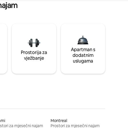
 najam
Apartman s
Prostorija za
dodatnim
vježbanje
uslugama
ami
Montreal
stori za mjesečni najam
Prostori za mjesečni najam