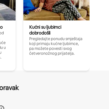
no
Kućni su ljubimci
dobrodošli
 od
,
Pregledajte ponudu smještaja
uće
koji primaju kućne ljubimce,
du u
pa možete povesti svog
u
četveronožnog prijatelja.
.
boravak