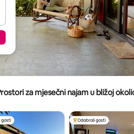
rostori za mjesečni najam u bližoj okoli
 gosti
Odabrali gosti
 gosti
Među najviše rangiranima s oz