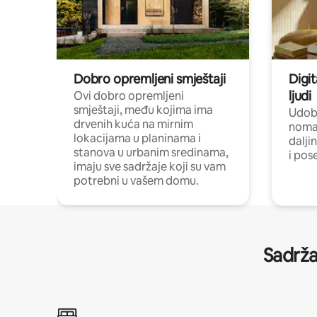
Dobro opremljeni smještaji
Digit
ljudi
Ovi dobro opremljeni
smještaji, među kojima ima
Udobn
drvenih kuća na mirnim
nomad
lokacijama u planinama i
dalji
stanova u urbanim sredinama,
i pos
imaju sve sadržaje koji su vam
potrebni u vašem domu.
Sadrža