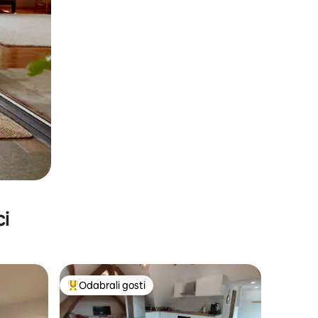
ci
Odabrali gosti
nakom „Odabrali gosti”
Među najviše rangiranima s oznakom „Odabrali gosti”