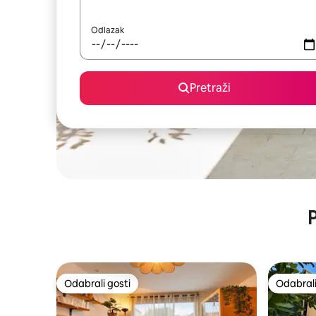
Odlazak
Pretraži
P
Odabrali gosti
Odabrali
Odabrali gosti
Odabrali