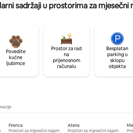
arni sadržaji u prostorima za mjesečni
Prostor za rad
Besplatan
Povedite
na
parking u
kućne
prijenosnom
sklopu
ljubimce
računalu
objekta
inacije
Firenca
Atena
Mi
m
Prostori za mjesečni najam
Prostori za mjesečni najam
Pro