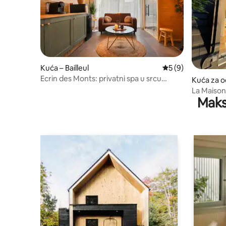
Kuća – Bailleul
Prosječna ocjena: 5
5 (9)
Ecrin des Monts: privatni spa u srcu
Kuća za 
Bailleoula
k
La Maiso
Maks