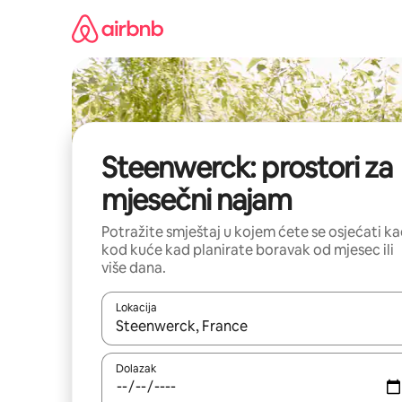
Prijeđi
na
sadržaj
Steenwerck: prostori za
mjesečni najam
Potražite smještaj u kojem ćete se osjećati k
kod kuće kad planirate boravak od mjesec ili
više dana.
Lokacija
Kada budu dostupni rezultati, moći ćete ih pregle
Dolazak