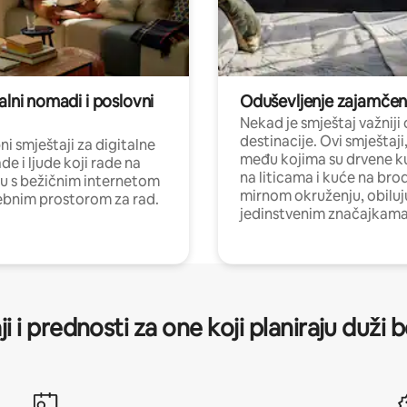
alni nomadi i poslovni
Oduševljenje zajamče
Nekad je smještaj važniji
destinacije. Ovi smještaji
i smještaji za digitalne
među kojima su drvene k
e i ljude koji rade na
na liticama i kuće na bro
nu s bežičnim internetom
mirnom okruženju, obiluj
ebnim prostorom za rad.
jedinstvenim značajkama
ji i prednosti za one koji planiraju duži 