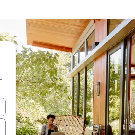
ao
dati koristeći se strelicama prema gore i prema dolje, kao i dodirom i