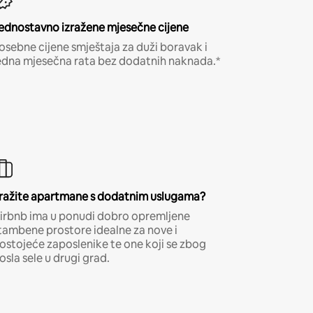
ednostavno izražene mjesečne cijene
osebne cijene smještaja za duži boravak i
edna mjesečna rata bez dodatnih naknada.*
ražite apartmane s dodatnim uslugama?
irbnb ima u ponudi dobro opremljene
tambene prostore idealne za nove i
ostojeće zaposlenike te one koji se zbog
osla sele u drugi grad.