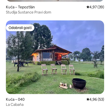
Kuća – Tepoztlán
Prosječna ocje
4,97 (39)
Studija Sustance Pravi dom
Odabrali gosti
Odabrali gosti
Kuća – 040
Prosječna ocje
4,96 (53)
La Cabaña