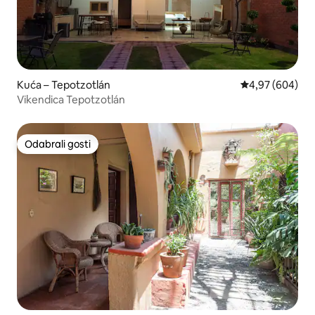
Kuća – Tepotzotlán
Prosječna ocjen
4,97 (604)
Vikendica Tepotzotlán
Odabrali gosti
Odabrali gosti