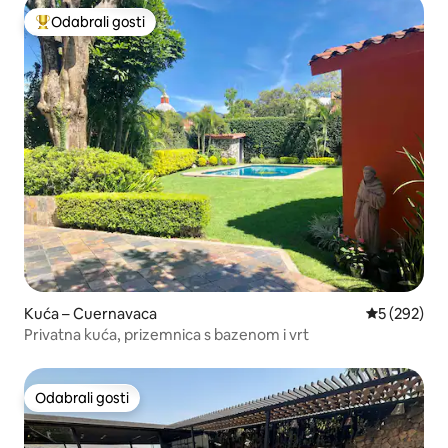
Odabrali gosti
Među najviše rangiranima s oznakom „Odabrali gosti”
Kuća – Cuernavaca
Prosječna oc
5 (292)
Privatna kuća, prizemnica s bazenom i vrt
Odabrali gosti
Odabrali gosti