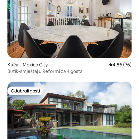
Kuća – Mexico City
Prosječna ocje
4,86 (76)
Butik-smještaj u Reformi za 4 gosta
Odabrali gosti
Odabrali gosti