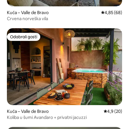
Kuća – Valle de Bravo
Prosječna ocje
4,85 (68)
Crvena norveška vila
Odabrali gosti
Odabrali gosti
Kuća – Valle de Bravo
Prosječna ocj
4,9 (20)
Koliba u šumi Avandaro + privatni jacuzzi