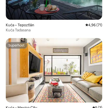
Kuća – Tepoztlán
Prosječna ocje
4,96 (71)
Kuća Tadasana
Superhost
Superhost
Kuća – Mexico City
Prosječna
5 (3)