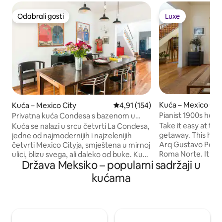
Odabrali gosti
Luxe
Odabrali gosti
Luxe
Kuća – Mexico Cit
Kuća – Mexico City
Prosječna ocjena: 4,91/5, recenz
4,91 (154)
Pianist 1900s hous
Privatna kuća Condesa s bazenom u
decorated.
mirnoj ulici
Take it easy at thi
Kuća se nalazi u srcu četvrti La Condesa,
getaway. This house was built in 1909 by
jedne od najmodernijih i najzelenijih
Arq Gustavo Peñasco who developed
četvrti Mexico Cityja, smještena u mirnoj
Roma Norte. It wa
ulici, blizu svega, ali daleko od buke. Kuća
Država Meksiko – popularni sadržaji u
renown architects 
ima tri spavaće sobe, sve s privatnim
@Tana_Karei. You can relax in the most
kupaonicama, privatnim bazenom, dvije
kućama
private and beauti
odvojene uredske sobe za rad s dvije
read or work in the 
internetske linije veličine oko 120 mb, tri
the movie room w
privatne terase, dnevni boravak,
yes there is even 
blagovaonicu i kuhinju. Možete uživati u
equipped kitchen w
miru i sunčevoj svjetlosti, opustiti se u