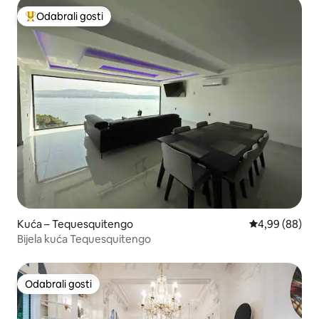
Odabrali gosti
Među najviše rangiranima s oznakom „Odabrali gosti”
Kuća – Tequesquitengo
Prosječna ocje
4,99 (88)
Bijela kuća Tequesquitengo
Odabrali gosti
Odabrali gosti