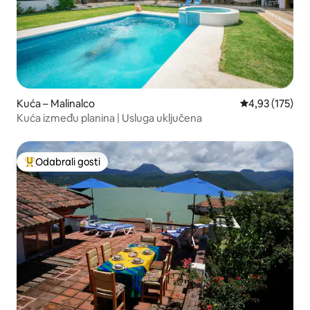
Kuća – Malinalco
Prosječna ocjen
4,93 (175)
Kuća između planina | Usluga uključena
Odabrali gosti
Među najviše rangiranima s oznakom „Odabrali gosti”