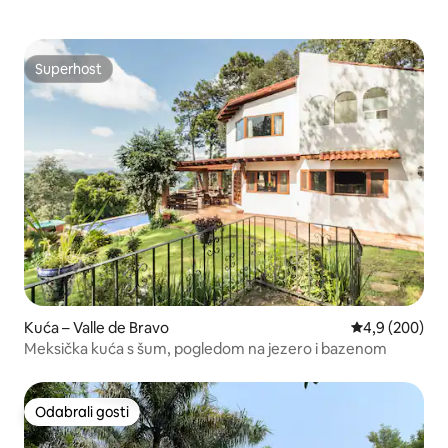
Superhost
Superhost
Kuća – Valle de Bravo
Prosječna ocje
4,9 (200)
Meksička kuća s šum, pogledom na jezero i bazenom
Odabrali gosti
Odabrali gosti