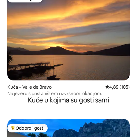
Odabrali gosti
Kuća – Valle de Bravo
Prosječna ocjen
4,89 (105)
Na jezeru s pristaništem i izvrsnom lokacijom.
Kuće u kojima su gosti sami
Odabrali gosti
Među najviše rangiranima s oznakom „Odabrali gosti”