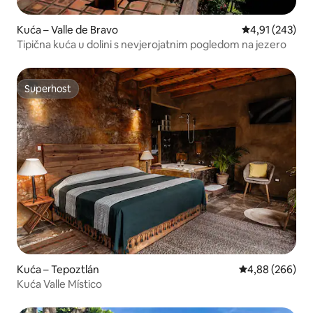
Kuća – Valle de Bravo
Prosječna ocjen
4,91 (243)
Tipična kuća u dolini s nevjerojatnim pogledom na jezero
Superhost
Superhost
Kuća – Tepoztlán
Prosječna ocjen
4,88 (266)
Kuća Valle Místico