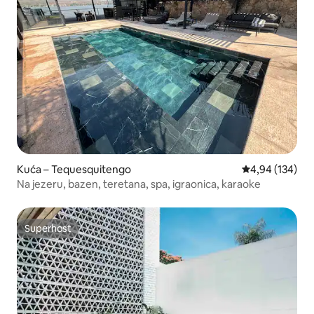
Kuća – Tequesquitengo
Prosječna ocjen
4,94 (134)
Na jezeru, bazen, teretana, spa, igraonica, karaoke
Superhost
Superhost