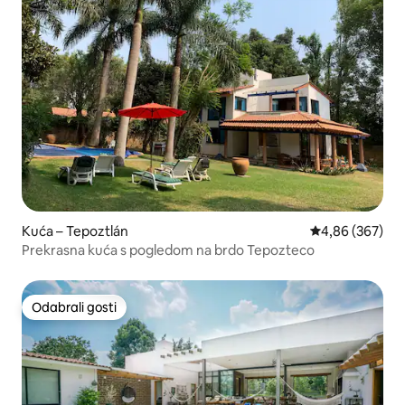
Kuća – Tepoztlán
Prosječna ocjen
4,86 (367)
Prekrasna kuća s pogledom na brdo Tepozteco
Odabrali gosti
Odabrali gosti