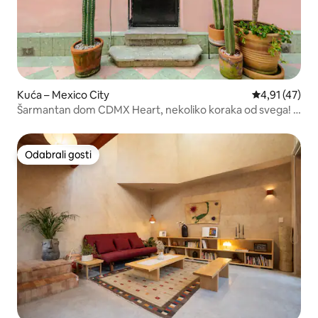
Kuća – Mexico City
Prosječna ocj
4,91 (47)
Šarmantan dom CDMX Heart, nekoliko koraka od svega! 2
spavaće sobe
Odabrali gosti
Odabrali gosti