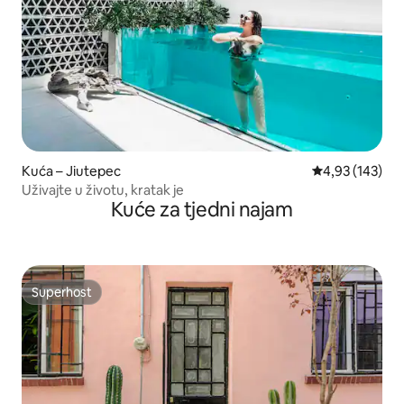
Kuća – Jiutepec
Prosječna ocjen
4,93 (143)
Uživajte u životu, kratak je
Kuće za tjedni najam
Superhost
Superhost