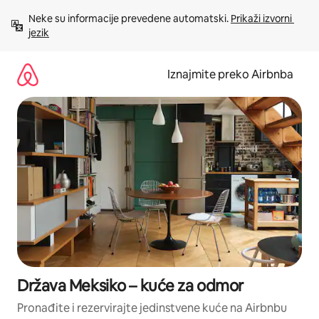
Prijeđi
Neke su informacije prevedene automatski. 
Prikaži izvorni 
na
jezik
sadržaj
Iznajmite preko Airbnba
Država Meksiko – kuće za odmor
Pronađite i rezervirajte jedinstvene kuće na Airbnbu