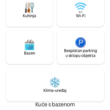
dining room terrac
bazenu i kušati naš svježe pripremljen
Airbnb homes in 
meksički doručak!
Kuhinja
Wi-Fi
Besplatan parking
Bazen
u sklopu objekta
Klima-uređaj
Kuće s bazenom