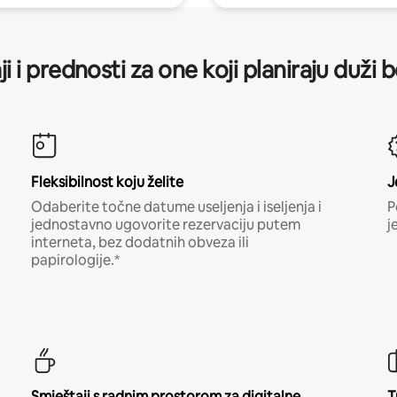
ji i prednosti za one koji planiraju duži 
Fleksibilnost koju želite
J
Odaberite točne datume useljenja i iseljenja i
P
jednostavno ugovorite rezervaciju putem
j
interneta, bez dodatnih obveza ili
papirologije.*
Smještaji s radnim prostorom za digitalne
T