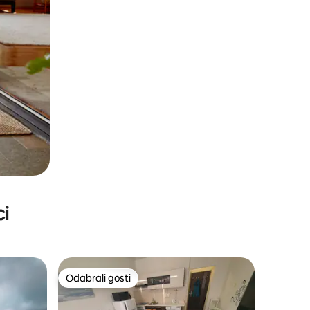
ci
Odabrali gosti
Odabrali gosti