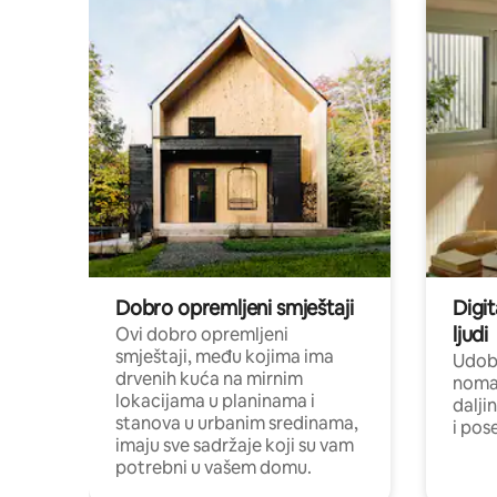
Dobro opremljeni smještaji
Digit
ljudi
Ovi dobro opremljeni
smještaji, među kojima ima
Udobn
drvenih kuća na mirnim
nomad
lokacijama u planinama i
dalji
stanova u urbanim sredinama,
i pos
imaju sve sadržaje koji su vam
potrebni u vašem domu.