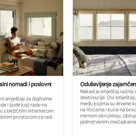
alni nomadi i poslovni
Oduševljenje zajamče
Nekad je smještaj važniji
destinacije. Ovi smještaji
i smještaji za digitalne
među kojima su drvene k
e i ljude koji rade na
na liticama i kuće na bro
nu s bežičnim internetom
mirnom okruženju, obiluj
ebnim prostorom za rad.
jedinstvenim značajkama