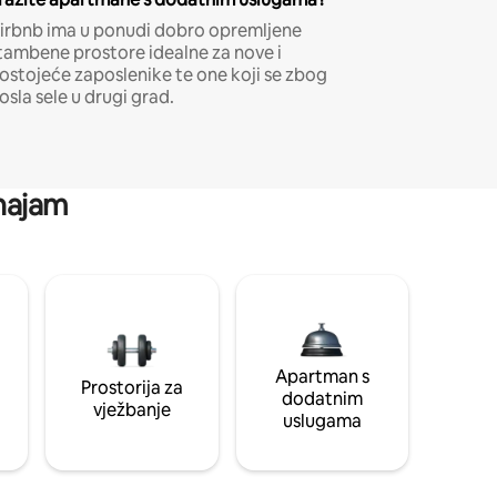
irbnb ima u ponudi dobro opremljene
tambene prostore idealne za nove i
ostojeće zaposlenike te one koji se zbog
osla sele u drugi grad.
 najam
Apartman s
Prostorija za
dodatnim
vježbanje
uslugama