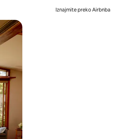
Iznajmite preko Airbnba
li prelaskom prstom po zaslonu.