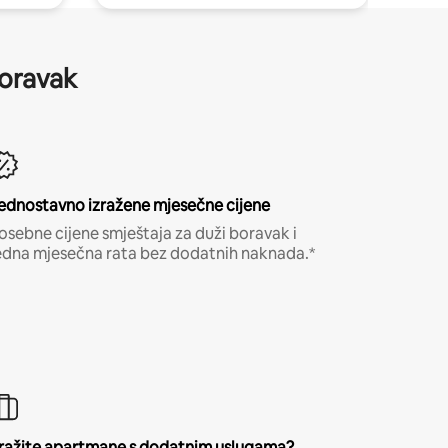
boravak
ednostavno izražene mjesečne cijene
osebne cijene smještaja za duži boravak i
edna mjesečna rata bez dodatnih naknada.*
ražite apartmane s dodatnim uslugama?