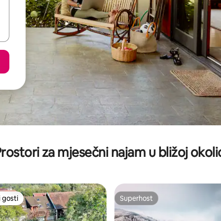
rostori za mjesečni najam u bližoj okoli
 gosti
Superhost
 gosti
Superhost