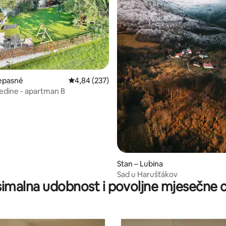
, recenzija: 171
iepasné
Prosječna ocjena: 4,84/5, recenzija: 237
4,84 (237)
dedine - apartman B
Stan – Lubina
Sad u Harušťákov
imalna udobnost i povoljne mjesečne c