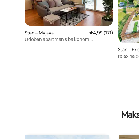
Stan – Myjava
Prosječna ocjena: 4,99/5
4,99 (171)
Udoban apartman s balkonom i
prekrasnim pogledom
Stan – Pr
relax na 
Maks