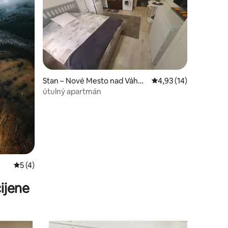
Stan – Nové Mesto nad Váho
Prosječna ocjena: 4,93
4,93 (14)
m
útulný apartmán
Prosječna ocjena: 5/5, recenzija: 4
5 (4)
ijene