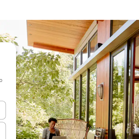
ao
dati koristeći se strelicama prema gore i prema dolje, kao i dodirom i