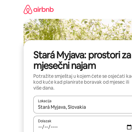
Prijeđi
na
sadržaj
Stará Myjava: prostori za
mjesečni najam
Potražite smještaj u kojem ćete se osjećati k
kod kuće kad planirate boravak od mjesec ili
više dana.
Lokacija
Kada budu dostupni rezultati, moći ćete ih pregle
Dolazak