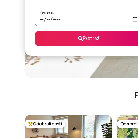
Odlazak
Pretraži
P
Odabrali gosti
Odabrali
Među najviše rangiranima s oznakom „Odabrali gosti”
Odabrali