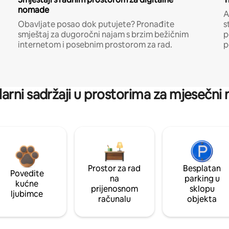
nomade
A
Obavljate posao dok putujete? Pronađite
s
smještaj za dugoročni najam s brzim bežičnim
p
internetom i posebnim prostorom za rad.
p
arni sadržaji u prostorima za mjesečni
Prostor za rad
Besplatan
Povedite
na
parking u
kućne
prijenosnom
sklopu
ljubimce
računalu
objekta