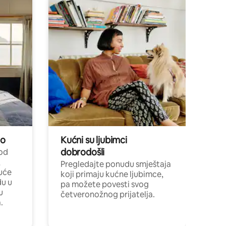
no
Kućni su ljubimci
dobrodošli
 od
,
Pregledajte ponudu smještaja
uće
koji primaju kućne ljubimce,
du u
pa možete povesti svog
u
četveronožnog prijatelja.
.