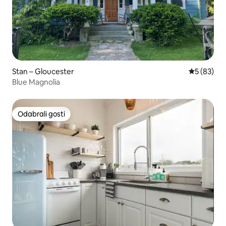
Stan – Gloucester
Prosječna o
5 (83)
Blue Magnolia
Odabrali gosti
Odabrali gosti