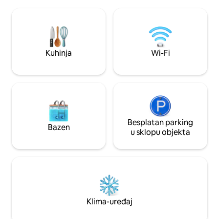
je veći od 56 kvadratnih metara (otprilike
igre ili zajedničko
dvostruko veći od hotelske sobe) i ima
divlje životinje uz o
obilje sunca te dovoljno prostora za
obližnju plažu Cra
opuštanje na kauču, odmor u krevetu ili
najljepših plaža s 
objedovanje/rad za stolom. Posjetite
Englandu, s dinama
trgovine i kafiće u Portsmouthu. Dva
Kuhinja
Wi-Fi
beskrajnim obitel
bicikla i ležaljke za plažu. Nalazimo se u
blizini plaže (tamo idemo pješice većinu
dana) i na maloj udaljenosti vožnje od
znamenitosti u Maineu.
Besplatan parking
Bazen
u sklopu objekta
Klima-uređaj