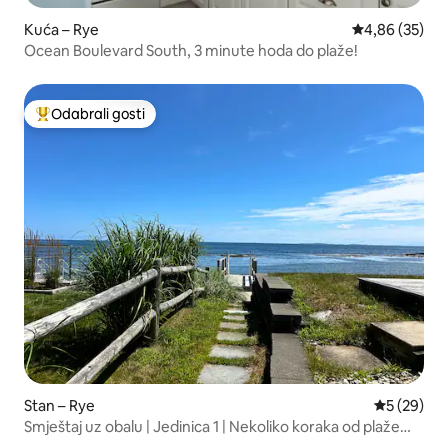
Kuća – Rye
Prosječna ocje
4,86 (35)
Ocean Boulevard South, 3 minute hoda do plaže!
Odabrali gosti
Među najviše rangiranima s oznakom „Odabrali gosti”
Stan – Rye
Prosječna o
5 (29)
Smještaj uz obalu | Jedinica 1 | Nekoliko koraka od plaže
Wallis Beach