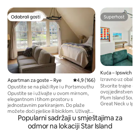
Odabrali gosti
Superhost
Odabrali gosti
Superhost
Kuća – Ipswich
Izravno uz obalu n
Apartman za goste – Rye
Prosječna ocjena: 4,9/5, recenzi
4,9 (166)
sunca u Soundu
Stvorite trajne ob
Opustite se na plaži Rye i u Portsmouthu
ovoj jedinstvenoj k
Opustite se i uživajte u ovom mirnom,
Plum Island Sounda
elegantnom i tihom prostoru s
Great Neck u Ipswi
jednostavnim parkiranjem. Do plaže
spavaće sobe i 2 
možete doći pješice ili biciklom. Uživajte
zadivljujući pogle
Popularni sadržaji u smještajima za
u svom privatnom prostoru s
svake prostorije, i
blagovaonicom, sofom, bračnim
odmor na lokaciji Star Island
večere uz zalazak 
krevetom (Queen), privatnom
boravak otvorenog
kupaonicom i čajnom kuhinjom. Prostor
vrtom savršen je 