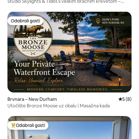
Studio Skylights & Tides s velikim bračnim krevetom –
Kittery/Portsmouth
Odabrali gosti
Odabrali gosti
Brvnara – New Durham
Prosječna
5 (8)
Utočište Bronze Moose uz obalu | Masažna kada
Odabrali gosti
Među najviše rangiranima s oznakom „Odabrali gosti”