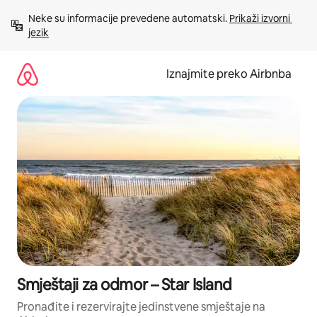
Prijeđi
Neke su informacije prevedene automatski. 
Prikaži izvorni 
na
jezik
sadržaj
Iznajmite preko Airbnba
Smještaji za odmor – Star Island
Pronađite i rezervirajte jedinstvene smještaje na