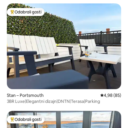
Odabrali gosti
Među najviše rangiranima s oznakom „Odabrali gosti”
Stan – Portsmouth
Prosječna ocje
4,98 (85)
3BR Luxe|Elegantni dizajn|DNTN|Terasa|Parking
Odabrali gosti
Među najviše rangiranima s oznakom „Odabrali gosti”