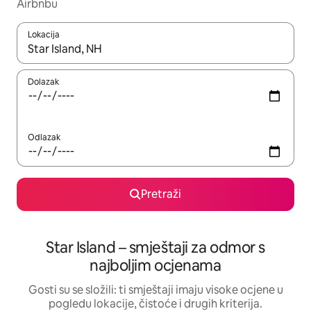
Airbnbu
Lokacija
Kada budu dostupni rezultati, moći ćete ih pregledati koristeći
Dolazak
Odlazak
Pretraži
Star Island – smještaji za odmor s
najboljim ocjenama
Gosti su se složili: ti smještaji imaju visoke ocjene u
pogledu lokacije, čistoće i drugih kriterija.