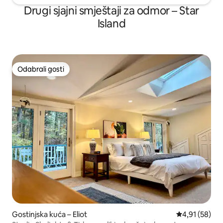
Drugi sjajni smještaji za odmor – Star
Island
Odabrali gosti
Odabrali gosti
Gostinjska kuća – Eliot
Prosječna ocje
4,91 (58)