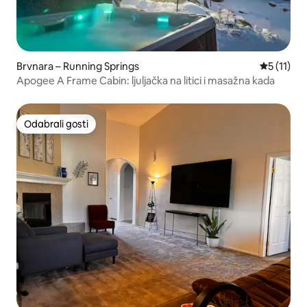
Brvnara – Running Springs
Prosječna 
5 (11)
Apogee A Frame Cabin: ljuljačka na litici i masažna kada
Odabrali gosti
Odabrali gosti