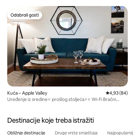
Odabrali gosti
Odabrali gosti
Kuća – Apple Valley
Prosječna ocje
4,93 (84)
Uređenje iz sredine⭐ prošlog stoljeća⚡⭐ Wi-Fi Bračni
krevet (160x200)✔ Dugi boravci
Destinacije koje treba istražiti
Obližnje destinacije
Druge vrste smještaja
Najpopularnije