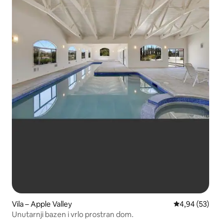
Vila – Apple Valley
Prosječna ocje
4,94 (53)
Unutarnji bazen i vrlo prostran dom.