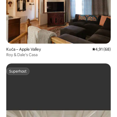
Kuća – Apple Valley
Prosječna ocje
4,91 (68)
Roy & Dale's Casa
Superhost
Superhost