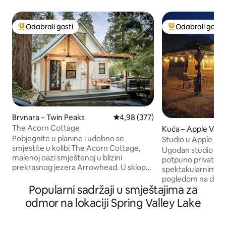
Odabrali gosti
Odabrali gosti
Među najviše rangiranima s oznakom „Odabrali gosti”
Među najviše ran
Brvnara – Twin Peaks
Prosječna ocjena: 4,98/5, recenzi
4,98 (377)
The Acorn Cottage
Kuća – Apple Valle
Pobjegnite u planine i udobno se
Studio u Apple Val
smjestite u kolibi The Acorn Cottage,
Ugodan studio na v
malenoj oazi smještenoj u blizini
potpuno privatnog
prekrasnog jezera Arrowhead. U sklopu
spektakularnim d
smještaja nalaze se prostor za doručak,
pogledom na dolinu
dnevni boravak za gledanje televizije ili
Popularni sadržaji u smještajima za
ovdje kako biste u
igranje igara, jedna kupaonica s WC-om,
zalasku sunca ili pi
odmor na lokaciji Spring Valley Lake
prostrana spavaća soba na katu, plinsko
gledajući prekrasa
ognjište i roštilj na terasi s udobnim
Promatrajte noćno
prostorom za sjedenje i blagovaonicom.