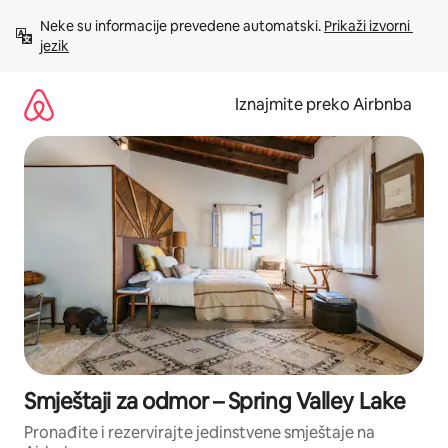
Prijeđi
Neke su informacije prevedene automatski. 
Prikaži izvorni 
na
jezik
sadržaj
Iznajmite preko Airbnba
Smještaji za odmor – Spring Valley Lake
Pronađite i rezervirajte jedinstvene smještaje na