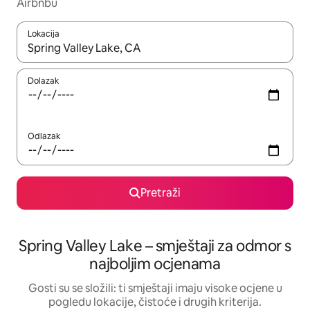
Airbnbu
Lokacija
Kada budu dostupni rezultati, moći ćete ih pregledati koristeći
Dolazak
Odlazak
Pretraži
Spring Valley Lake – smještaji za odmor s
najboljim ocjenama
Gosti su se složili: ti smještaji imaju visoke ocjene u
pogledu lokacije, čistoće i drugih kriterija.