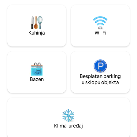
čaši vina. Osjećat 
Ovo je savršeno mjesto za kratki odmor!
kilometrima daleko
Ujutro sjednite vani s čašom kave na
sadržaji udaljeni 
našoj prekrasnoj terasi, a navečer, nakon
Dođite i uživajte u 
svakodnevnih aktivnosti, sjednite pored
Apple Valleyja. Op
kamina s čašom vina ili šalicom čaja.
staza ispred kuće
Kuhinja
Wi-Fi
brdom do lokacije.
Besplatan parking
Bazen
u sklopu objekta
Klima-uređaj