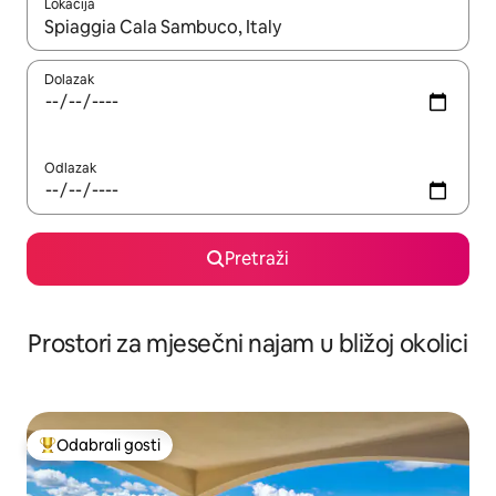
Lokacija
Kada budu dostupni rezultati, moći ćete ih pregledati koristeći
Dolazak
Odlazak
Pretraži
Prostori za mjesečni najam u bližoj okolici
Odabrali gosti
Među najviše rangiranima s oznakom „Odabrali gosti”