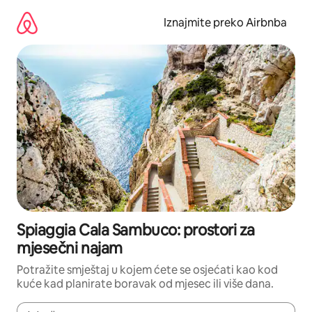
Prijeđi
na
Iznajmite preko Airbnba
sadržaj
Spiaggia Cala Sambuco: prostori za
mjesečni najam
Potražite smještaj u kojem ćete se osjećati kao kod
kuće kad planirate boravak od mjesec ili više dana.