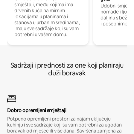
smještaji, među kojima ima
Udobni smještaj
drvenih kuća na mirnim
nomade i ljude 
lokacijama u planinama i
daljinu s bežič
stanova u urbanim sredinama,
i posebnim pro
imaju sve sadržaje koji su vam
potrebni u vašem domu.
Sadržaji i prednosti za one koji planiraju
duži boravak
Dobro opremljeni smještaji
Potpuno opremljeni prostori za najam uključuju
kuhinju i sve sadržaje koji su vam potrebni za ugodan
boravak od mjesec ili više dana. Savršena zamjena za