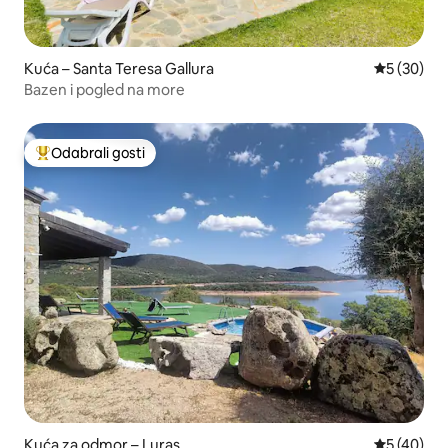
Kuća – Santa Teresa Gallura
Prosječna o
5 (30)
Bazen i pogled na more
Odabrali gosti
Među najviše rangiranima s oznakom „Odabrali gosti”
Kuća za odmor – Luras
Prosječna o
5 (40)