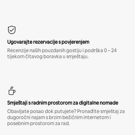
Ugovarajte rezervacije s povjerenjem
Recenzije naših pouzdanih gostiju i podrška 0 – 24
tijekom čitavog boravka u smještaju.
Smještaji s radnim prostorom za digitalne nomade
Obavljate posao dok putujete? Pronađite smještaj za
dugoročni najam s brzim bežičnim internetom i
posebnim prostorom za rad.