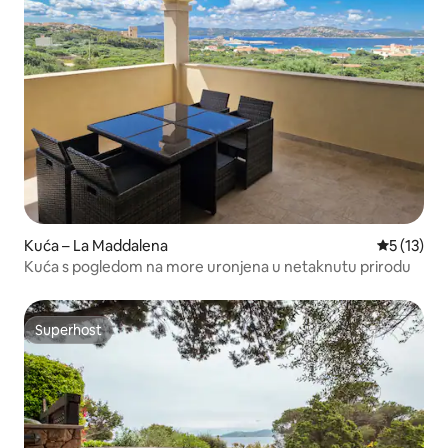
Kuća – La Maddalena
Prosječna 
5 (13)
Kuća s pogledom na more uronjena u netaknutu prirodu
Superhost
Superhost