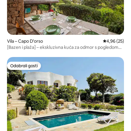
Vila – Capo D'orso
Prosječna ocje
4,96 (25)
[Bazen i plaža] – ekskluzivna kuća za odmor s pogledom
na more
Odabrali gosti
Odabrali gosti