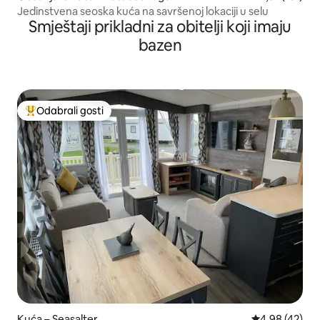
Jedinstvena seoska kuća na savršenoj lokaciji u selu
Smještaji prikladni za obitelji koji imaju
bazen
Odabrali gosti
Među najviše rangiranima s oznakom „Odabrali gosti”
Kuća – Seasalter
Prosječna ocje
4,98 (42)