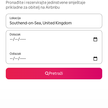
Pronađite i rezervirajte jedinstvene smještaje
prikladne za obitelj na Airbnbu
Lokacija
Kada budu dostupni rezultati, moći ćete ih pregledati koristeći
Dolazak
Odlazak
Pretraži