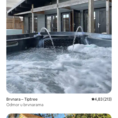
Brvnara – Tiptree
Prosječna ocjen
4,83 (213)
Odmor u brvnarama