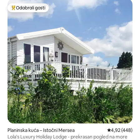
Odabrali gosti
Među najviše rangiranima s oznakom „Odabrali gosti”
Planinska kuća – Istočni Mersea
Prosječna ocjen
4,92 (448)
Lola's Luxury Holiday Lodge - prekrasan pogled na more