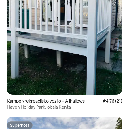
Kamper/rekreacijsko vozilo – Allhallows
Prosječna ocj
4,76 (21)
Haven Holiday Park, obala Kenta
Superhost
Superhost