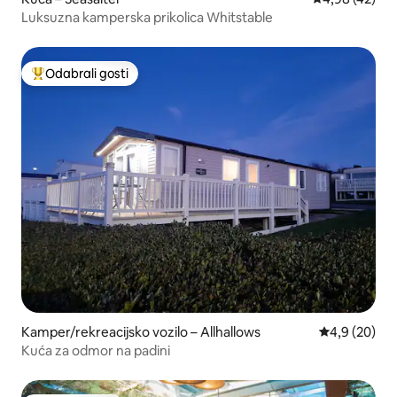
Luksuzna kamperska prikolica Whitstable
Odabrali gosti
Među najviše rangiranima s oznakom „Odabrali gosti”
Kamper/rekreacijsko vozilo – Allhallows
Prosječna ocj
4,9 (20)
Kuća za odmor na padini