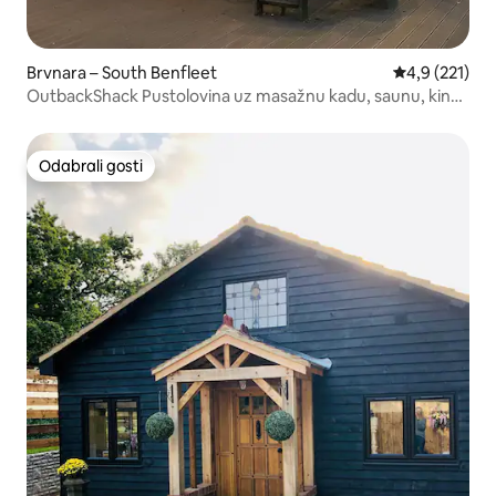
Brvnara – South Benfleet
Prosječna ocje
4,9 (221)
OutbackShack Pustolovina uz masažnu kadu, saunu, kino i
bilijar-stol
Odabrali gosti
Odabrali gosti