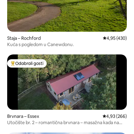
Staja – Rochford
Prosječna ocjen
4,95 (430)
Kuća s pogledom u Canewdonu.
Odabrali gosti
Među najviše rangiranima s oznakom „Odabrali gosti”
Brvnara – Essex
Prosječna ocjen
4,93 (266)
Utočište br. 2 – romantična brvnara – masažna kada na
drva