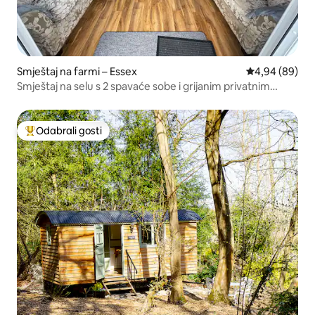
Smještaj na farmi – Essex
Prosječna ocje
4,94 (89)
Smještaj na selu s 2 spavaće sobe i grijanim privatnim
bazenom
Odabrali gosti
Među najviše rangiranima s oznakom „Odabrali gosti”