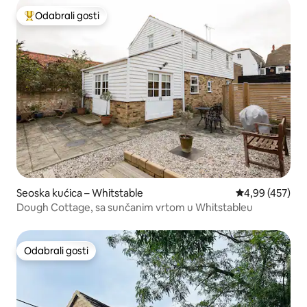
Odabrali gosti
Među najviše rangiranima s oznakom „Odabrali gosti”
Seoska kućica – Whitstable
Prosječna ocjen
4,99 (457)
Dough Cottage, sa sunčanim vrtom u Whitstableu
Odabrali gosti
Odabrali gosti