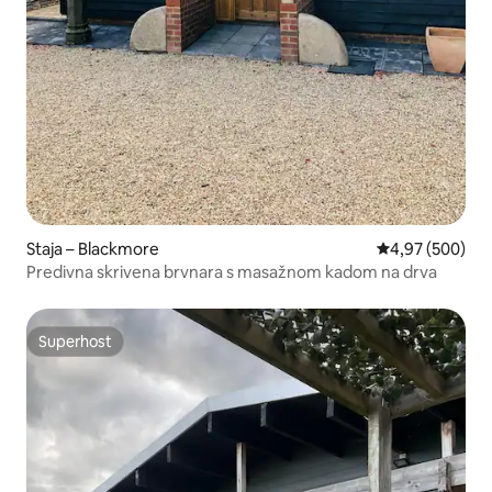
Staja – Blackmore
Prosječna ocjen
4,97 (500)
Predivna skrivena brvnara s masažnom kadom na drva
Superhost
Superhost