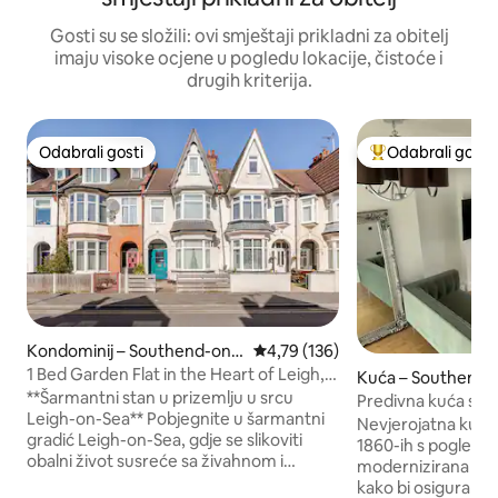
Gosti su se složili: ovi smještaji prikladni za obitelj
imaju visoke ocjene u pogledu lokacije, čistoće i
drugih kriterija.
Odabrali gosti
Odabrali gosti
Odabrali gosti
Među najviše ran
Kondominij – Southend-on-
Prosječna ocjena: 4,79/5, recenzi
4,79 (136)
Sea
1 Bed Garden Flat in the Heart of Leigh,
Kuća – Southend-
Beds 3.
**Šarmantni stan u prizemlju u srcu
Predivna kuća s 
Leigh-on-Sea** Pobjegnite u šarmantni
Leigh-on-Seau
Nevjerojatna kuća n
gradić Leigh-on-Sea, gdje se slikoviti
1860-ih s pogledo
obalni život susreće sa živahnom i
modernizirana i p
opuštenom atmosferom. Ovaj lijepi stan
kako bi osigurala 