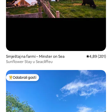
Smještaj na farmi – Minster on Sea
Prosječna ocjen
4,89 (201)
Sunflower Stay u Seacliffeu
Odabrali gosti
Među najviše rangiranima s oznakom „Odabrali gosti”