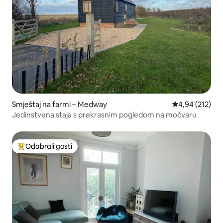
Smještaj na farmi – Medway
Prosječna ocjen
4,94 (212)
Jedinstvena staja s prekrasnim pogledom na močvaru
Odabrali gosti
Među najviše rangiranima s oznakom „Odabrali gosti”