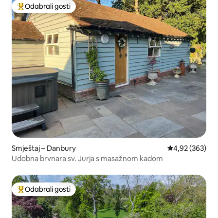
Odabrali gosti
Među najviše rangiranima s oznakom „Odabrali gosti”
Smještaj – Danbury
Prosječna ocjen
4,92 (363)
Udobna brvnara sv. Jurja s masažnom kadom
Odabrali gosti
Među najviše rangiranima s oznakom „Odabrali gosti”