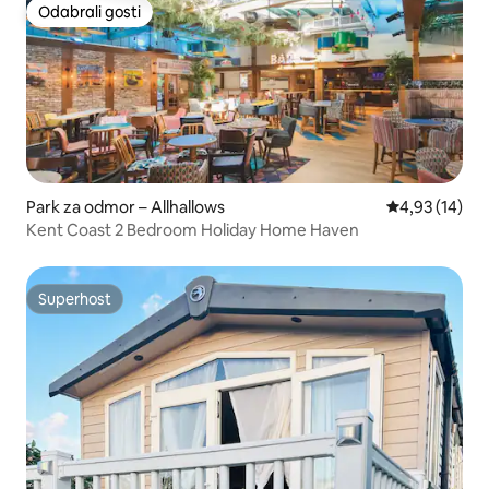
Odabrali gosti
Odabrali gosti
Park za odmor – Allhallows
Prosječna ocje
4,93 (14)
Kent Coast 2 Bedroom Holiday Home Haven
Superhost
Superhost