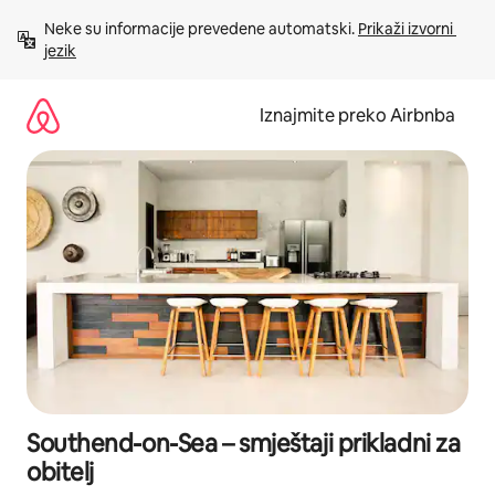
Prijeđi
Neke su informacije prevedene automatski. 
Prikaži izvorni 
na
jezik
sadržaj
Iznajmite preko Airbnba
Southend-on-Sea – smještaji prikladni za
obitelj