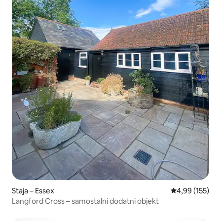
Staja – Essex
Prosječna ocjen
4,99 (155)
Langford Cross – samostalni dodatni objekt