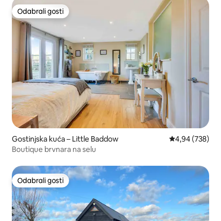
Odabrali gosti
Odabrali gosti
Gostinjska kuća – Little Baddow
Prosječna ocjen
4,94 (738)
Boutique brvnara na selu
Odabrali gosti
Odabrali gosti