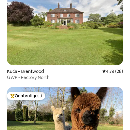
Kuća – Brentwood
Prosječna ocje
4,79 (28)
GWP - Rectory North
Odabrali gosti
Među najviše rangiranima s oznakom „Odabrali gosti”