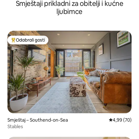
Smještaji prikladni za obitelji i kućne
ljubimce
Odabrali gosti
Među najviše rangiranima s oznakom „Odabrali gosti”
Smještaj – Southend-on-Sea
Prosječna ocje
4,99 (70)
Stables