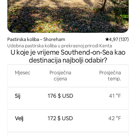
Pastirska koliba – Shoreham
Prosječna ocjen
4,97 (137)
Udobna pastirska koliba u prekrasnoj prirodi Kenta
U koje je vrijeme Southend-on-Sea kao
destinacija najbolji odabir?
Mjesec
Prosječna
Prosječna
cijena
temp.
Sij
176 $ USD
41 °F
Velj
172 $ USD
42 °F