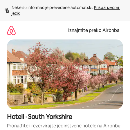
Prijeđi
Neke su informacije prevedene automatski. 
Prikaži izvorni 
na
jezik
sadržaj
Iznajmite preko Airbnba
Hoteli · South Yorkshire
Pronađite i rezervirajte jedinstvene hotele na Airbnbu