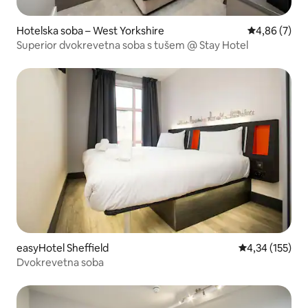
Hotelska soba – West Yorkshire
Prosječna ocj
4,86 (7)
Superior dvokrevetna soba s tušem @ Stay Hotel
easyHotel Sheffield
Prosječna ocjen
4,34 (155)
Dvokrevetna soba