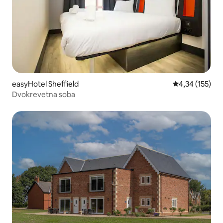
easyHotel Sheffield
Prosječna ocjen
4,34 (155)
Dvokrevetna soba