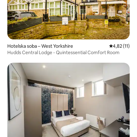
Hotelska soba – West Yorkshire
Prosječna ocj
4,82 (11)
Hudds Central Lodge - Quintessential Comfort Room