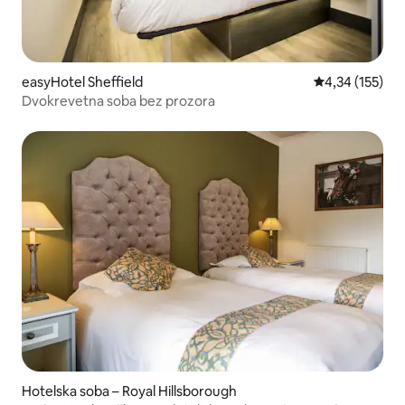
easyHotel Sheffield
Prosječna ocjen
4,34 (155)
Dvokrevetna soba bez prozora
Hotelska soba – Royal Hillsborough