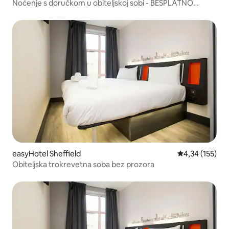
Noćenje s doručkom u obiteljskoj sobi - BESPLATNO
OTKAZIVANJE
easyHotel Sheffield
Prosječna ocjen
4,34 (155)
Obiteljska trokrevetna soba bez prozora