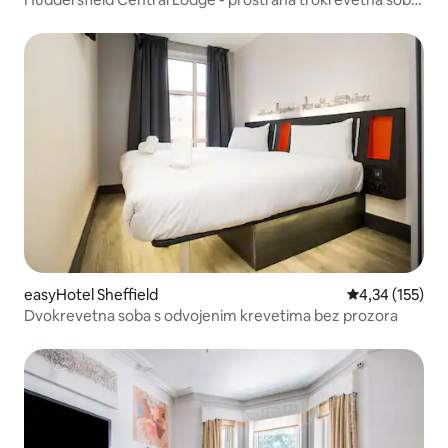
34
easyHotel Sheffield
Prosječna ocjen
4,34 (155)
Dvokrevetna soba s odvojenim krevetima bez prozora