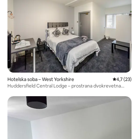
Hotelska soba – West Yorkshire
Prosječna oc
4,7 (23)
Huddersfield Central Lodge – prostrana dvokrevetna
soba