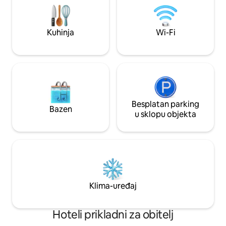
Restoran hotela Garrison otvoren je 7
sadržaji za čaj/kav
dana u tjednu, a hrana se nalazi u
potrepštine i Wi-Fi. Bez obzira na to radi
rasponu od srdačnih odrezaka do
se o profesionalno
Kuhinja
Wi-Fi
kontinentalnih opcija. Svakog se jutra
kratkom/dugom pos
poslužuje puni doručak. Pivo se
kraljevskom bora
poslužuje u lokalnim pivarama, a svaki
raskošnom prosto
tjedan postoji drugačiji izbor. U krugu od
5 minuta hoda nalazi se niz trgovina i
restorana, a u blizini su i dobre prometne
veze. Parkirno mjesto je u sklopu je
besplatno.
Besplatan parking
Bazen
u sklopu objekta
Klima-uređaj
Hoteli prikladni za obitelj