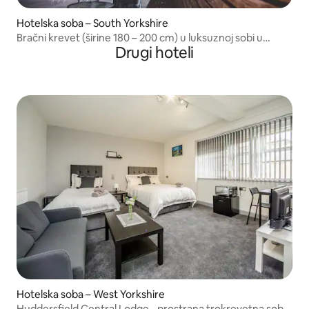
Hotelska soba – South Yorkshire
Bračni krevet (širine 180 – 200 cm) u luksuznoj sobi u
Drugi hoteli
hotelu George Wright Boutique Hotel & Bar
Hotelska soba – West Yorkshire
Huddersfield Central Lodge - prostrana trokrevetna soba