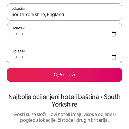
Lokacija
Kada budu dostupni rezultati, moći ćete ih pregledati koristeći
Dolazak
Odlazak
Pretraži
Najbolje ocijenjeni hoteli baština • South
Yorkshire
Gosti su se složili: ovi hoteli imaju visoke ocjene u
pogledu lokacije, čistoće i drugih kriterija.