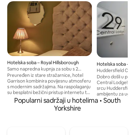
Hotelska soba – Royal Hillsborough
Hotelska soba – W
Samo napredna kupnja za sobu s 2
Huddersfield Cent
odvojena kreveta
Preuređen iz stare stražarnice, hotel
dvokrevetna soba
Dobro došli u pozn
Garrison kombinira povijesnu atmosferu
Central Lodge! Najpopularnija lokacija u
s modernim sadržajima. Na raspolaganju
srcu Huddersfield
su besplatni bežični pristup internetu te
ambijentu za ugodan
restoran koji poslužuje domaću hranu.
Popularni sadržaji u hotelima • South
nedavno preuređen
Centar grada Sheffielda udaljen je 10
uređeni i mogu se 
Yorkshire
minuta vožnje. Sobe imaju jednostavan
krevetima s egipa
dekor i imaju TV ravnog ekrana te pribor
pametnim televizo
za pripremu čaja i kave. Svaka soba ima
ekranom, modern
vlastitu kupaonicu sa sušilom za kosu, a
tuševima i tuševim
tu je i balkon u kojem gosti mogu uživati.
vam pomoći da se 