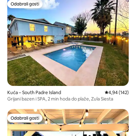
Odabrali gosti
Odabrali gosti
Kuća – South Padre Island
Prosječna ocjen
4,94 (142)
Grijani bazen i SPA, 2 min hoda do plaže, Zula Siesta
Odabrali gosti
Odabrali gosti