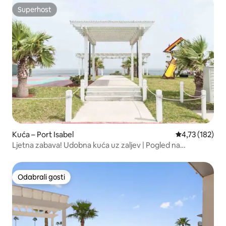
Superhost
Superhost
Kuća – Port Isabel
Prosječna ocjen
4,73 (182)
Ljetna zabava! Udobna kuća uz zaljev | Pogled na
pristanište/ribu i zaljev
Odabrali gosti
Odabrali gosti