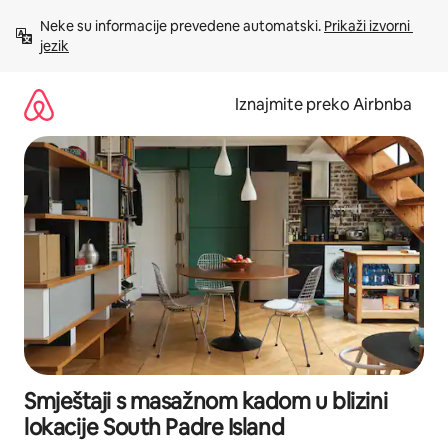
Prijeđi
Neke su informacije prevedene automatski. 
Prikaži izvorni 
na
jezik
sadržaj
Iznajmite preko Airbnba
Smještaji s masažnom kadom u blizini
lokacije South Padre Island