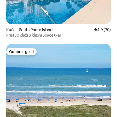
Kuća – South Padre Island
Prosječna ocj
4,9 (70)
Pristup plaži u blizini SpaceX-a!
Odabrali gosti
Odabrali gosti