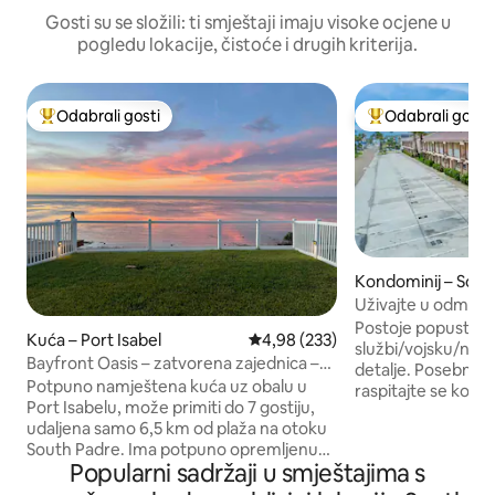
Gosti su se složili: ti smještaji imaju visoke ocjene u
pogledu lokacije, čistoće i drugih kriterija.
Odabrali gosti
Odabrali gosti
Među najviše rangiranima s oznakom „Odabrali gosti”
Među najviše ran
Kondominij – South
and
Uživajte u odmoru
smještaju Dolphin 
Postoje popusti za 
Kuća – Port Isabel
Prosječna ocjena: 4,98/5, recenzi
4,98 (233)
službi/vojsku/nast
Bayfront Oasis – zatvorena zajednica –
detalje. Posebna p
nekoliko minuta do SPI-ja
Potpuno namještena kuća uz obalu u
raspitajte se kod v
Port Isabelu, može primiti do 7 gostiju,
uživajte u ovom st
udaljena samo 6,5 km od plaža na otoku
2 kupaonice i jed
South Padre. Ima potpuno opremljenu
krevetom (180 – 2
Popularni sadržaji u smještajima s
kuhinju, 2½ kupaonice i glavni apartman
ležajem (160 – 180
s bračnim krevetom (king-size),