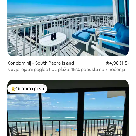
Kondominij – South Padre Island
Prosječna ocjen
4,98 (115)
Nevjerojatni pogledi! Uz plažu! 15 % popusta na 7 noćenja
Odabrali gosti
Među najviše rangiranima s oznakom „Odabrali gosti”