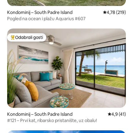
Kondominij – South Padre Island
Prosječna ocjen
4,78 (219)
Pogled na ocean i plažu Aquarius #607
Odabrali gosti
Među najviše rangiranima s oznakom „Odabrali gosti”
Kondominij – South Padre Island
Prosječna oc
4,9 (41)
#121 – Prvi kat, ribarsko pristanište, uz obalu!