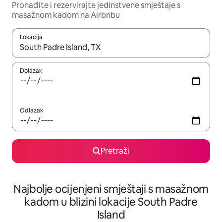
Pronađite i rezervirajte jedinstvene smještaje s
masažnom kadom na Airbnbu
Lokacija
Kada budu dostupni rezultati, moći ćete ih pregledati koristeći
Dolazak
Odlazak
Pretraži
Najbolje ocijenjeni smještaji s masažnom
kadom u blizini lokacije South Padre
Island