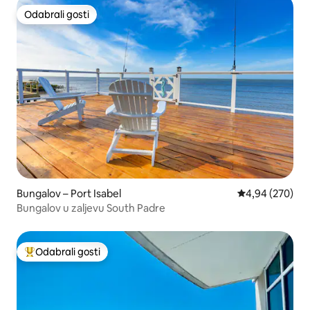
Odabrali gosti
Odabrali gosti
Bungalov – Port Isabel
Prosječna ocjen
4,94 (270)
Bungalov u zaljevu South Padre
Odabrali gosti
Među najviše rangiranima s oznakom „Odabrali gosti”