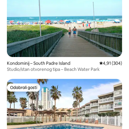
Kondominij – South Padre Island
Prosječna ocjen
4,91 (304)
Studio/stan otvorenog tipa – Beach Water Park
Odabrali gosti
Odabrali gosti