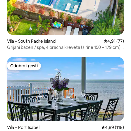
Vila – South Padre Island
Prosječna ocje
4,91 (77)
Grijani bazen / spa, 4 bračna kreveta (širine 150 – 179 cm),
plaža
Odabrali gosti
Odabrali gosti
Vila – Port Isabel
Prosječna ocjen
4,89 (118)