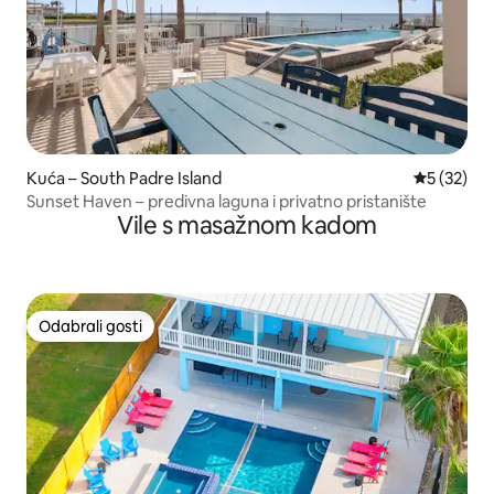
Kuća – South Padre Island
Prosječna 
5 (32)
Sunset Haven – predivna laguna i privatno pristanište
Vile s masažnom kadom
Odabrali gosti
Odabrali gosti