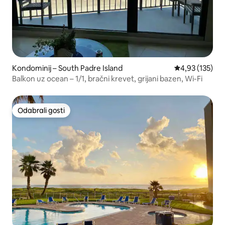
Kondominij – South Padre Island
Prosječna ocjen
4,93 (135)
Balkon uz ocean – 1/1, bračni krevet, grijani bazen, Wi-Fi
Odabrali gosti
Odabrali gosti