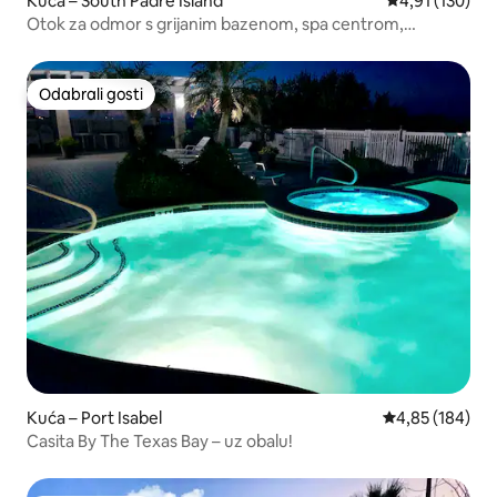
Kuća – South Padre Island
Prosječna ocjen
4,91 (130)
Otok za odmor s grijanim bazenom, spa centrom,
roštiljem i igrama!
Odabrali gosti
Odabrali gosti
Kuća – Port Isabel
Prosječna ocjen
4,85 (184)
Casita By The Texas Bay – uz obalu!