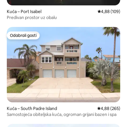
Kuća – Port Isabel
Prosječna ocjen
4,88 (109)
Predivan prostor uz obalu
Odabrali gosti
Odabrali gosti
Kuća – South Padre Island
Prosječna ocjen
4,88 (265)
Samostojeća obiteljska kuća, ogroman grijani bazen i spa