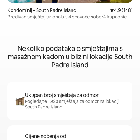
Kondominij – South Padre Island
Prosječna ocje
4,9 (148)
Predivan smještaj uz obalu s 4 spavaće sobe/4 kupaonice
– u prizemlju!
Nekoliko podataka o smještajima s
masažnom kadom u blizini lokacije South
Padre Island
Ukupan broj smještaja za odmor
Pogledajte 1.920 smještaja za odmor na lokaciji
South Padre Island
Cijene noćenja od