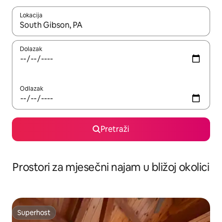
Lokacija
Kada budu dostupni rezultati, moći ćete ih pregledati koristeći
Dolazak
Odlazak
Pretraži
Prostori za mjesečni najam u bližoj okolici
Superhost
Superhost