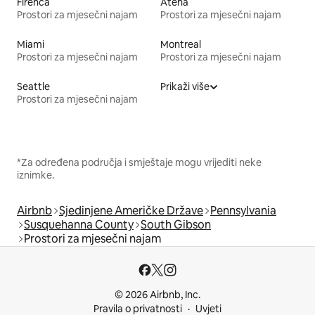
Firenca
Atena
Prostori za mjesečni najam
Prostori za mjesečni najam
Miami
Montreal
Prostori za mjesečni najam
Prostori za mjesečni najam
Seattle
Prikaži više
Prostori za mjesečni najam
*Za određena područja i smještaje mogu vrijediti neke
iznimke.
Airbnb
Sjedinjene Američke Države
Pennsylvania
Susquehanna County
South Gibson
Prostori za mjesečni najam
© 2026 Airbnb, Inc.
Pravila o privatnosti
Uvjeti