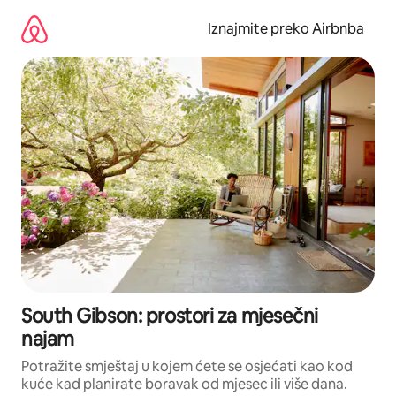
Prijeđi
na
Iznajmite preko Airbnba
sadržaj
South Gibson: prostori za mjesečni
najam
Potražite smještaj u kojem ćete se osjećati kao kod
kuće kad planirate boravak od mjesec ili više dana.