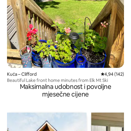
Kuća – Clifford
Prosječna ocjen
4,94 (142)
Beautiful Lake front home minutes from Elk Mt Ski
Maksimalna udobnost i povoljne
mjesečne cijene