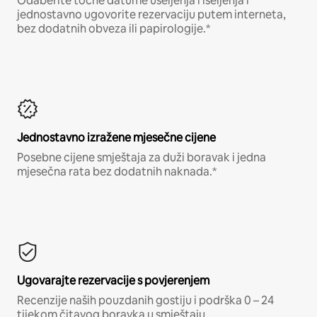
Odaberite točne datume useljenja i iseljenja i
jednostavno ugovorite rezervaciju putem interneta,
bez dodatnih obveza ili papirologije.*
Jednostavno izražene mjesečne cijene
Posebne cijene smještaja za duži boravak i jedna
mjesečna rata bez dodatnih naknada.*
Ugovarajte rezervacije s povjerenjem
Recenzije naših pouzdanih gostiju i podrška 0 – 24
tijekom čitavog boravka u smještaju.