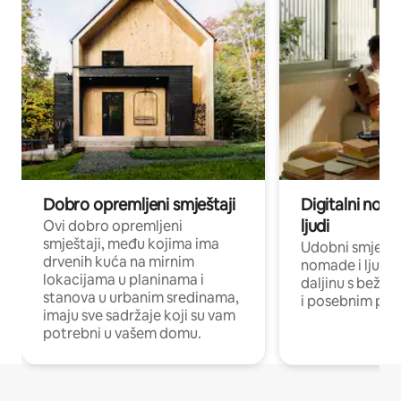
Dobro opremljeni smještaji
Digitalni noma
ljudi
Ovi dobro opremljeni
smještaji, među kojima ima
Udobni smještaj
drvenih kuća na mirnim
nomade i ljude 
lokacijama u planinama i
daljinu s bežič
stanova u urbanim sredinama,
i posebnim pro
imaju sve sadržaje koji su vam
potrebni u vašem domu.