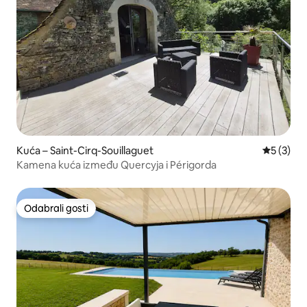
Kuća – Saint-Cirq-Souillaguet
Prosječna
5 (3)
Kamena kuća između Quercyja i Périgorda
Odabrali gosti
Odabrali gosti