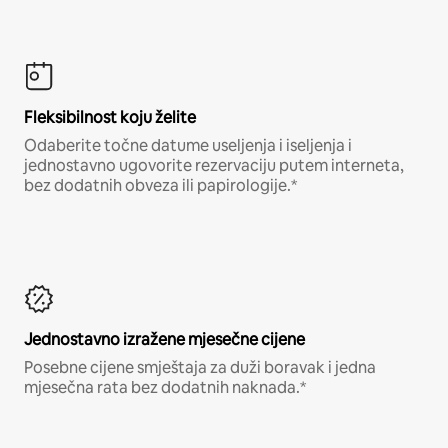
Fleksibilnost koju želite
Odaberite točne datume useljenja i iseljenja i
jednostavno ugovorite rezervaciju putem interneta,
bez dodatnih obveza ili papirologije.*
Jednostavno izražene mjesečne cijene
Posebne cijene smještaja za duži boravak i jedna
mjesečna rata bez dodatnih naknada.*