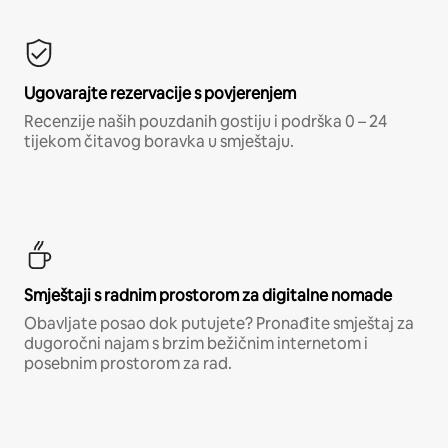
Ugovarajte rezervacije s povjerenjem
Recenzije naših pouzdanih gostiju i podrška 0 – 24
tijekom čitavog boravka u smještaju.
Smještaji s radnim prostorom za digitalne nomade
Obavljate posao dok putujete? Pronađite smještaj za
dugoročni najam s brzim bežičnim internetom i
posebnim prostorom za rad.