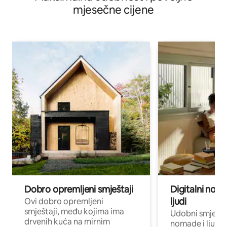
mjesečne cijene
Dobro opremljeni smještaji
Digitalni noma
ljudi
Ovi dobro opremljeni
smještaji, među kojima ima
Udobni smještaj
drvenih kuća na mirnim
nomade i ljude 