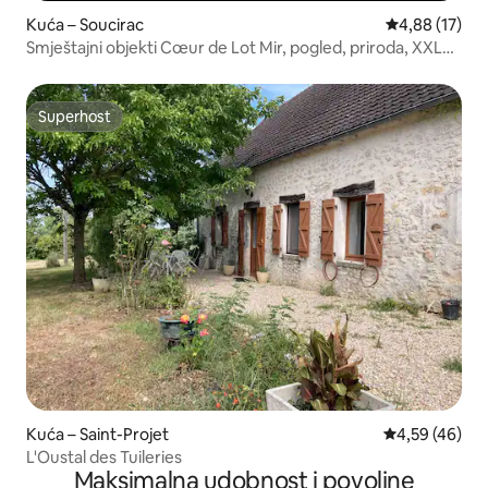
Kuća – Soucirac
Prosječna ocje
4,88 (17)
Smještajni objekti Cœur de Lot Mir, pogled, priroda, XXL
bazen
Superhost
Superhost
Kuća – Saint-Projet
Prosječna ocje
4,59 (46)
L'Oustal des Tuileries
Maksimalna udobnost i povoljne