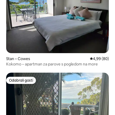
Stan – Cowes
Prosječna ocje
4,99 (80)
Kokomo – apartman za parove s pogledom na more
Odabrali gosti
Odabrali gosti