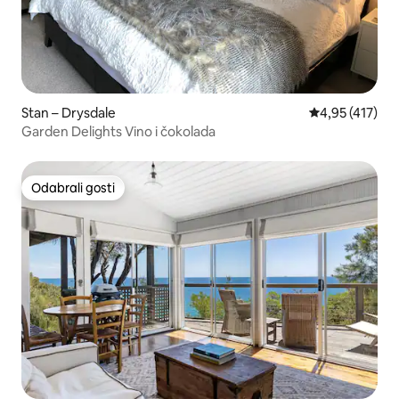
Stan – Drysdale
Prosječna ocjen
4,95 (417)
Garden Delights Vino i čokolada
Odabrali gosti
Odabrali gosti