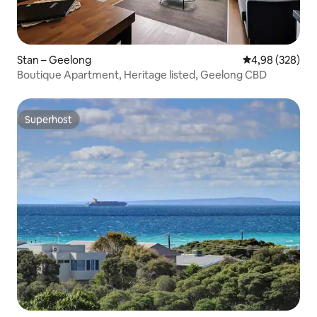
Stan – Geelong
Prosječna ocjen
4,98 (328)
Boutique Apartment, Heritage listed, Geelong CBD
Superhost
Superhost