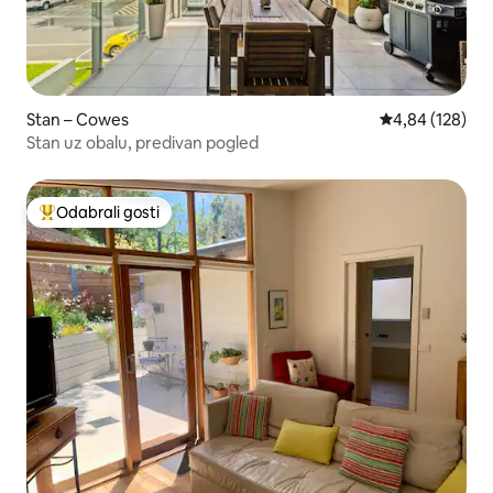
Stan – Cowes
Prosječna ocjen
4,84 (128)
Stan uz obalu, predivan pogled
Odabrali gosti
Među najviše rangiranima s oznakom „Odabrali gosti”