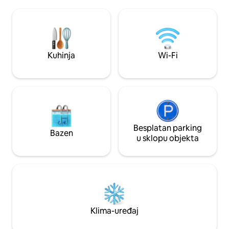
room with a comfort queen bed. Ima
za tijelo. 5 minuta
privatni balkon s kojeg se pruža
izvora na poluotoku
neprekinuti pogled na vodu. Idealno za 2
trgovina! Pristup s
osobe, ali može udobno primiti 4 osobe.
stepenica, a mi o
U dnevnom boravku nalaze se dva
parkirno mjesto. K
jednostruka divana. Preko puta objekta
Kuhinja
Wi-Fi
je 5 minuta hoda.
nalazi se sigurna plaža za kupanje, a
nedaleko je i surferska plaža. Lokacija
Jednostavan pristup seoskom
trgovačkom centru ( 5 minuta hoda)
gdje možete pristupiti supermarketu,
kemiji i kafićima. Javni prijevoz nalazi se u
centru sela (autobusne linije do
Geelonga). It is a Ideal for base to visit
Besplatan parking
Bazen
the surrounding areas have to offer- the
u sklopu objekta
Great ocean road, Queenscliff, Bellarine
and Mornington Peninsula. Point
Lonsdale nalazi se 1 i pol sat vožnje od
Melbournea ili jednostavan pristup od
željezničkog kolodvora Geelong
autobusom (30 min). Zračna luka Avalon
udaljena je 45 minuta vožnje autobusom
Klima-uređaj
do Point Lonsdalea. Prije slanja zahtjeva
za rezervaciju provjerite je li smještaj