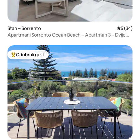
Stan – Sorrento
Prosječna o
5 (34)
Apartmani Sorrento Ocean Beach – Apartman 3 – Dvije
spavaće sobe
Odabrali gosti
Među najviše rangiranima s oznakom „Odabrali gosti”