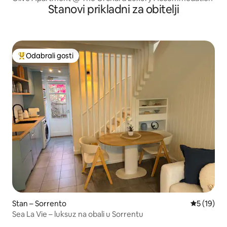
Stanovi prikladni za obitelji
Odabrali gosti
Među najviše rangiranima s oznakom „Odabrali gosti”
Stan – Sorrento
Prosječna 
5 (19)
Sea La Vie – luksuz na obali u Sorrentu