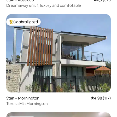
Dreamaway unit 1, luxury and comfotable
Odabrali gosti
Među najviše rangiranima s oznakom „Odabrali gosti”
Stan – Mornington
Prosječna ocjen
4,98 (117)
Teresa Mia Mornington