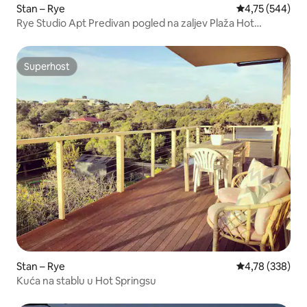
Stan – Rye
Prosječna ocjen
4,75 (544)
Rye Studio Apt Predivan pogled na zaljev Plaža Hot
Springs
Superhost
Superhost
Stan – Rye
Prosječna ocjen
4,78 (338)
Kuća na stablu u Hot Springsu