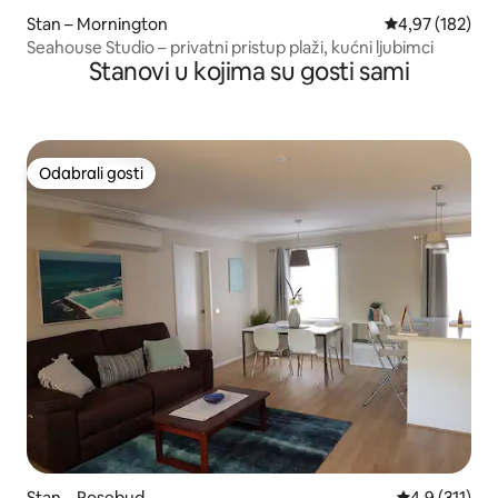
Stan – Mornington
Prosječna ocjen
4,97 (182)
Seahouse Studio – privatni pristup plaži, kućni ljubimci
Stanovi u kojima su gosti sami
Odabrali gosti
Odabrali gosti
Stan – Rosebud
Prosječna ocj
4,9 (311)