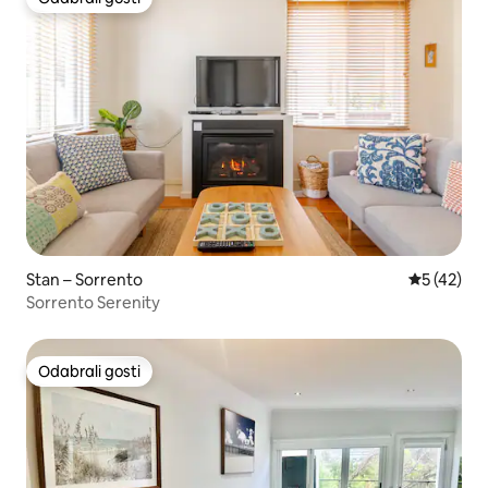
Odabrali gosti
Stan – Sorrento
Prosječna 
5 (42)
Sorrento Serenity
Odabrali gosti
Odabrali gosti