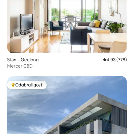
Stan – Geelong
Prosječna ocjen
4,93 (778)
Mercer CBD
Odabrali gosti
Među najviše rangiranima s oznakom „Odabrali gosti”