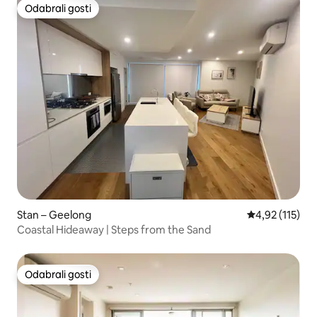
Odabrali gosti
Odabrali gosti
Stan – Geelong
Prosječna ocje
4,92 (115)
Coastal Hideaway | Steps from the Sand
Odabrali gosti
Odabrali gosti