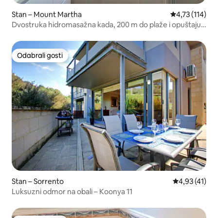
Stan – Mount Martha
Prosječna ocje
4,73 (114)
Dvostruka hidromasažna kada, 200 m do plaže i opuštajući
boravak
Odabrali gosti
Odabrali gosti
Stan – Sorrento
Prosječna ocj
4,93 (41)
Luksuzni odmor na obali – Koonya 11