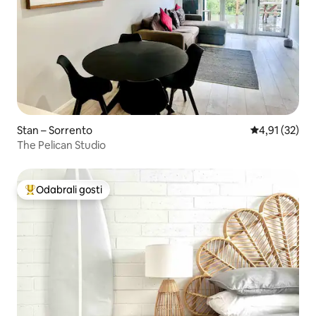
Stan – Sorrento
Prosječna ocje
4,91 (32)
The Pelican Studio
Odabrali gosti
Među najviše rangiranima s oznakom „Odabrali gosti”