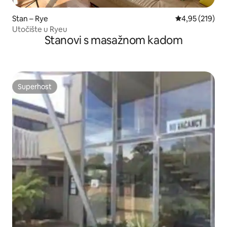
Stan – Rye
Prosječna ocjen
4,95 (219)
Utočište u Ryeu
Stanovi s masažnom kadom
Superhost
Superhost