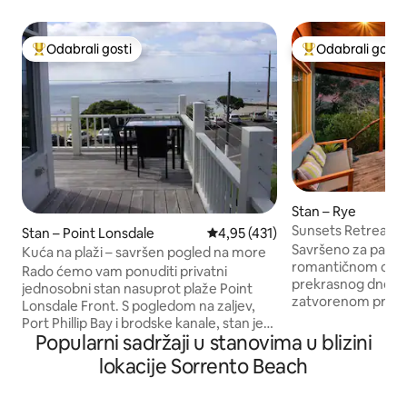
Odabrali gosti
Odabrali gosti
Među najviše rangiranima s oznakom „Odabrali gosti”
Među najviše ran
Stan – Rye
Sunsets Retreat, 
Stan – Point Lonsdale
Prosječna ocjena: 4,95/5, recenz
4,95 (431)
Savršeno za parove
Kuća na plaži – savršen pogled na more
romantičnom odmo
Rado ćemo vam ponuditi privatni
prekrasnog dnevn
jednosobni stan nasuprot plaže Point
zatvorenom prost
Lonsdale Front. S pogledom na zaljev,
pogledom i otvore
Port Phillip Bay i brodske kanale, stan je
kako biste uživali
Popularni sadržaji u stanovima u blizini
udaljen 10 godina s modernom
Privatna terasa sa
opremom. The Apartment Fully self
lokacije Sorrento Beach
jutarnju kavu. Opu
contained with a small kitchen, large
zadivljujućem pog
dining/ lounge area and private bed
Nudimo Netflix i Wi-