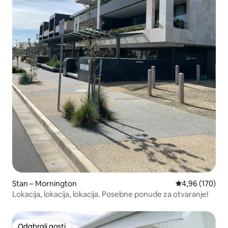
Stan – Mornington
Prosječna ocjen
4,96 (170)
Lokacija, lokacija, lokacija. Posebne ponude za otvaranje!
Odabrali gosti