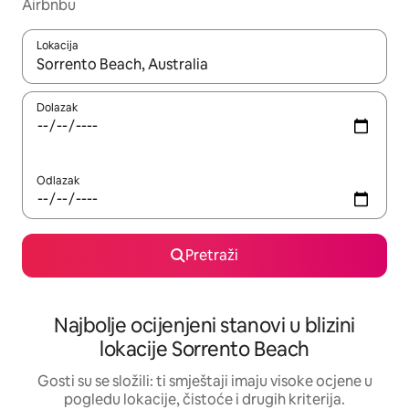
Airbnbu
Lokacija
Kada budu dostupni rezultati, moći ćete ih pregledati koristeći
Dolazak
Odlazak
Pretraži
Najbolje ocijenjeni stanovi u blizini
lokacije Sorrento Beach
Gosti su se složili: ti smještaji imaju visoke ocjene u
pogledu lokacije, čistoće i drugih kriterija.