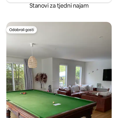
dostupan jer ga iznajmljujemo putem
Stanovi za tjedni najam
drugih prodajnih mjesta. Vrijeme dolaska
2Pm odlazak 11:00
Odabrali gosti
Odabrali gosti