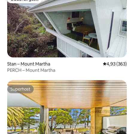
Odabrali gosti
Stan – Mount Martha
Prosječna ocjen
4,93 (363)
PERCH – Mount Martha
Superhost
Superhost