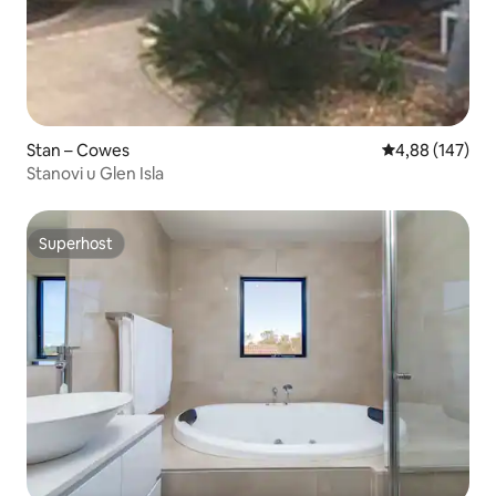
Stan – Cowes
Prosječna ocjen
4,88 (147)
Stanovi u Glen Isla
Superhost
Superhost