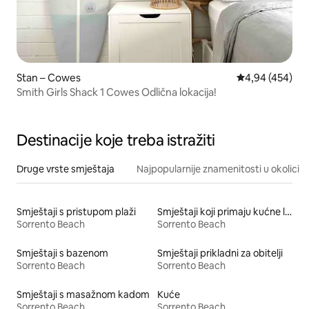
Stan – Cowes
Prosječna ocjen
4,94 (454)
Smith Girls Shack 1 Cowes Odlična lokacija!
Destinacije koje treba istražiti
Druge vrste smještaja
Najpopularnije znamenitosti u okolici
Smještaji s pristupom plaži
Smještaji koji primaju kućne ljubimce
Sorrento Beach
Sorrento Beach
Smještaji s bazenom
Smještaji prikladni za obitelji
Sorrento Beach
Sorrento Beach
Smještaji s masažnom kadom
Kuće
Sorrento Beach
Sorrento Beach