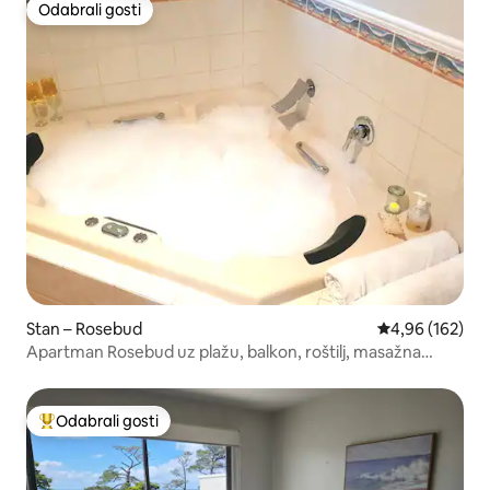
Odabrali gosti
Odabrali gosti
Stan – Rosebud
Prosječna ocjen
4,96 (162)
Apartman Rosebud uz plažu, balkon, roštilj, masažna
kada!
Odabrali gosti
Među najviše rangiranima s oznakom „Odabrali gosti”