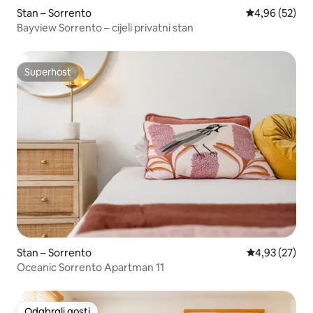
Stan – Sorrento
Prosječna ocje
4,96 (52)
Bayview Sorrento – cijeli privatni stan
Superhost
Superhost
Stan – Sorrento
Prosječna ocje
4,93 (27)
Oceanic Sorrento Apartman 11
Odabrali gosti