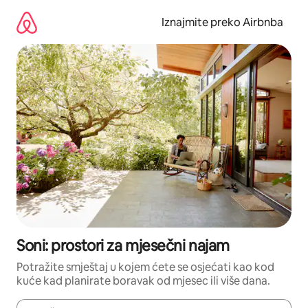
Prijeđi
na
Iznajmite preko Airbnba
sadržaj
Soni: prostori za mjesečni najam
Potražite smještaj u kojem ćete se osjećati kao kod
kuće kad planirate boravak od mjesec ili više dana.