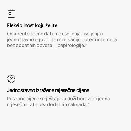
Fleksibilnost koju želite
Odaberite točne datume useljenja i iseljenja i
jednostavno ugovorite rezervaciju putem interneta,
bez dodatnih obveza ili papirologije.*
Jednostavno izražene mjesečne cijene
Posebne cijene smještaja za duži boravak i jedna
mjesečna rata bez dodatnih naknada.*