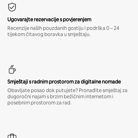
Ugovarajte rezervacije s povjerenjem
Recenzije naših pouzdanih gostiju i podrška 0 – 24
tijekom čitavog boravka u smještaju.
Smještaji s radnim prostorom za digitalne nomade
Obavljate posao dok putujete? Pronađite smještaj za
dugoročni najam s brzim bežičnim internetom i
posebnim prostorom za rad.