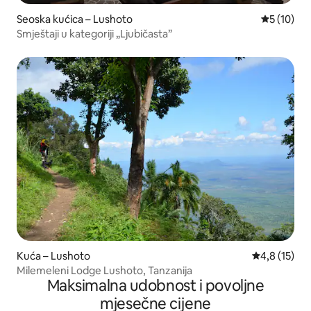
Seoska kućica – Lushoto
Prosječna 
5 (10)
Smještaji u kategoriji „Ljubičasta”
Kuća – Lushoto
Prosječna oc
4,8 (15)
Milemeleni Lodge Lushoto, Tanzanija
Maksimalna udobnost i povoljne
mjesečne cijene