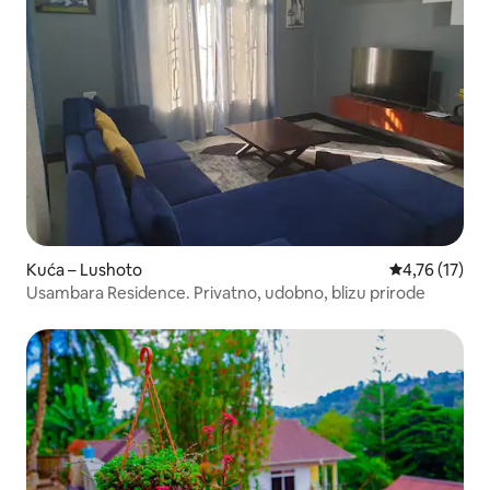
Kuća – Lushoto
Prosječna ocj
4,76 (17)
Usambara Residence. Privatno, udobno, blizu prirode