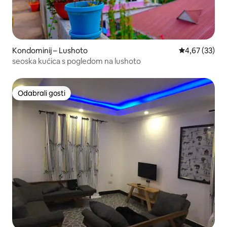
Kondominij – Lushoto
Prosječna ocje
4,67 (33)
seoska kućica s pogledom na lushoto
Odabrali gosti
Odabrali gosti