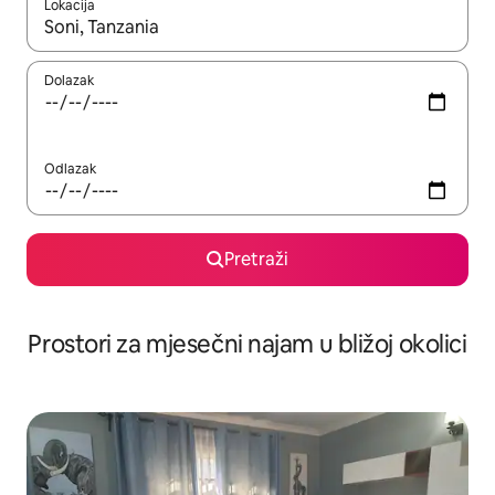
Lokacija
Kada budu dostupni rezultati, moći ćete ih pregledati koristeći
Dolazak
Odlazak
Pretraži
Prostori za mjesečni najam u bližoj okolici