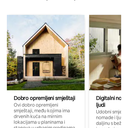
Dobro opremljeni smještaji
Digitalni noma
ljudi
Ovi dobro opremljeni
smještaji, među kojima ima
Udobni smještaj
drvenih kuća na mirnim
nomade i ljude 
lokacijama u planinama i
daljinu s bežič
stanova u urbanim sredinama,