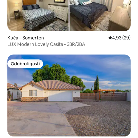
Kuća – Somerton
Prosječna ocje
4,93 (29)
LUX Modern Lovely Casita - 3BR/2BA
Odabrali gosti
Odabrali gosti