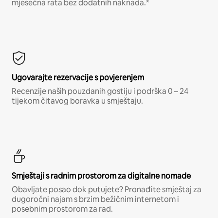
mjesečna rata bez dodatnih naknada.*
Ugovarajte rezervacije s povjerenjem
Recenzije naših pouzdanih gostiju i podrška 0 – 24
tijekom čitavog boravka u smještaju.
Smještaji s radnim prostorom za digitalne nomade
Obavljate posao dok putujete? Pronađite smještaj za
dugoročni najam s brzim bežičnim internetom i
posebnim prostorom za rad.