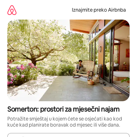
Prijeđi
na
Iznajmite preko Airbnba
sadržaj
Somerton: prostori za mjesečni najam
Potražite smještaj u kojem ćete se osjećati kao kod
kuće kad planirate boravak od mjesec ili više dana.