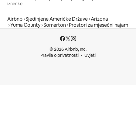
iznimke.
Airbnb
Sjedinjene Američke Države
Arizona
Yuma County
Somerton
Prostori za mjesečni najam
© 2026 Airbnb, Inc.
Pravila o privatnosti
Uvjeti