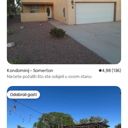
Kondominij – Somerton
Prosječna ocjen
4,98 (136)
Nećete požaliti što ste odsjeli u ovom stanu
Odabrali gosti
Odabrali gosti