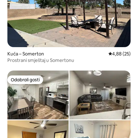
Kuća – Somerton
Prosječna ocje
4,88 (25)
Prostrani smještaj u Somertonu
Odabrali gosti
Odabrali gosti