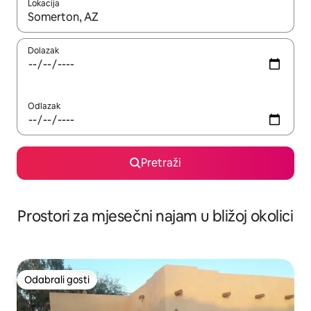
Lokacija
Kada budu dostupni rezultati, moći ćete ih pregledati koristeći
Dolazak
Odlazak
Pretraži
Prostori za mjesečni najam u bližoj okolici
Odabrali gosti
Odabrali gosti