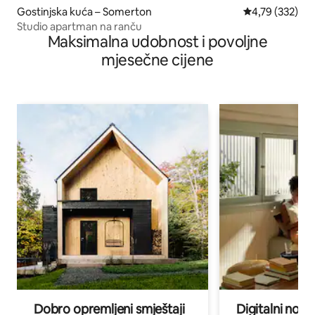
Gostinjska kuća – Somerton
Prosječna ocjen
4,79 (332)
Studio apartman na ranču
Maksimalna udobnost i povoljne
mjesečne cijene
Dobro opremljeni smještaji
Digitalni noma