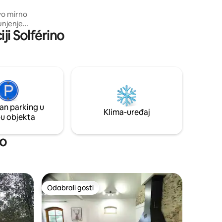
dostupno.
vo mirno
unjenje
ji Solférino
ovođenje
ima ili
a to
puštajući
 naš
trebno za
ljskoj
u miru.
an parking u
Klima-uređaj
pu objekta
no
Odabrali gosti
nakom „Odabrali gosti”
Odabrali gosti