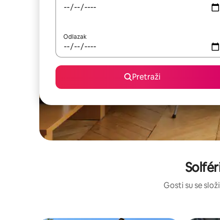
Odlazak
Pretraži
Solfér
Gosti su se složi