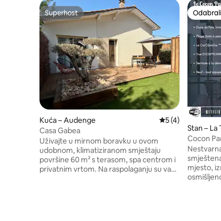
Superhost
Odabrali
Superhost
Odabrali
Kuća – Audenge
Prosječna ocjena: 
5 (4)
Stan – La
Casa Gabea
Cocon Pan
Uživajte u mirnom boravku u ovom
Elegancija
Nestvarna
udobnom, klimatiziranom smještaju
smještena iz
površine 60 m² s terasom, spa centrom i
mjesto, i
privatnim vrtom. Na raspolaganju su vam
osmišljeno
spavaća soba s krevetom od 160 cm,
izniman t
međukat s 2 kreveta za jednu osobu,
postaje bez
kupaonica, WC te dnevni boravak s
došli u n
opremljenom kuhinjom i ostavom.
najspekta
Masažna kada grijana je tijekom cijele