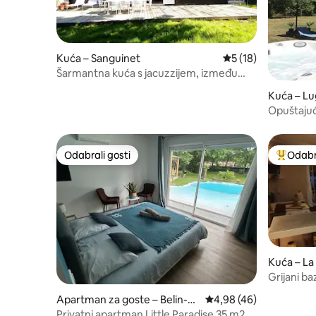
Kuća – Sanguinet
Prosječna ocjena: 5
5 (18)
Šarmantna kuća s jacuzzijem, između
bazena, jezera i oceana
Kuća – Lu
Opuštajuć
zvjezdice
Odabrali gosti
Odabra
Odabrali gosti
Među naj
Kuća – La
Grijani ba
Cosy & C
Apartman za goste – Belin-B
Prosječna ocjena: 4,98/
4,98 (46)
éliet
Privatni apartman Little Paradise 35 m2 s