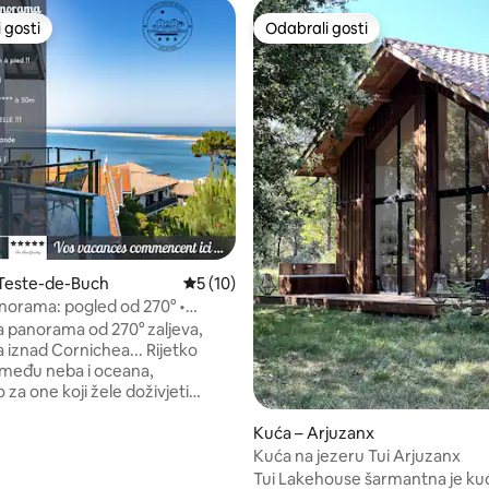
 gosti
Odabrali gosti
 gosti
Odabrali gosti
5/5, recenzija: 4
 Teste-de-Buch
Prosječna ocjena: 5/5, recenzija: 10
5 (10)
orama: pogled od 270° •
 i spokoj
 panorama od 270° zaljeva,
nad Cornichea... Rijetko
zmeđu neba i oceana,
 za one koji žele doživjeti
renutak, gdje svaki trenutak
Kuća – Arjuzanx
vremenski interludij. Dobro
ašu Signature čahuru, jedan od
Kuća na jezeru Tui Arjuzanx
kularnijih pogleda na Arcachon
Tui Lakehouse šarmantna je ku