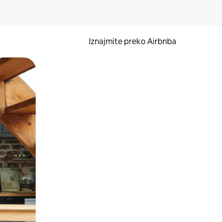
Iznajmite preko Airbnba
li prelaskom prstom po zaslonu.