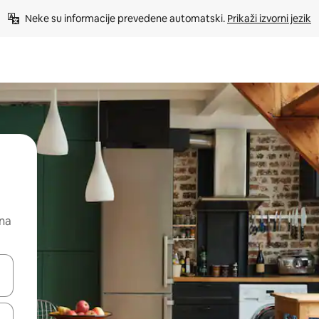
Neke su informacije prevedene automatski. 
Prikaži izvorni jezik
 na
dati koristeći se strelicama prema gore i prema dolje, kao i dodirom i