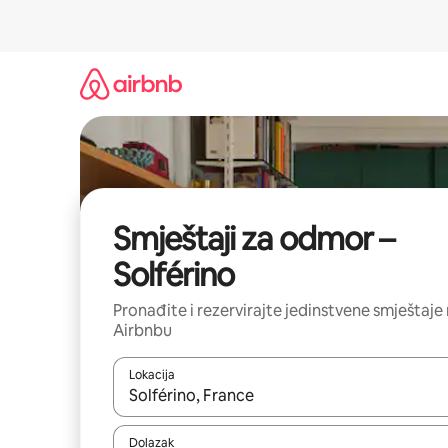
Prijeđi
na
sadržaj
Smještaji za odmor –
Solférino
Pronađite i rezervirajte jedinstvene smještaje
Airbnbu
Lokacija
Kada budu dostupni rezultati, moći ćete ih pregle
Dolazak