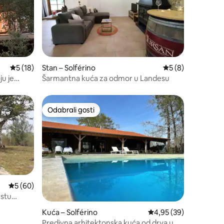
Prosječna ocjena: 5/5, recenzija: 18
5 (18)
Stan – Solférino
Prosječna ocjena: 
5 (8)
ju je
Šarmantna kuća za odmor u Landesu
Odabrali gosti
nakom „Odabrali gosti”
Odabrali gosti
Prosječna ocjena: 5/5, recenzija: 60
5 (60)
stu
Kuća – Solférino
Prosječna ocjena: 4,95
4,95 (39)
Predivna arhitektonska kuća od drva u