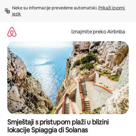
Prijeđi
Neke su informacije prevedene automatski. 
Prikaži izvorni 
na
jezik
sadržaj
Iznajmite preko Airbnba
Smještaji s pristupom plaži u blizini
lokacije Spiaggia di Solanas