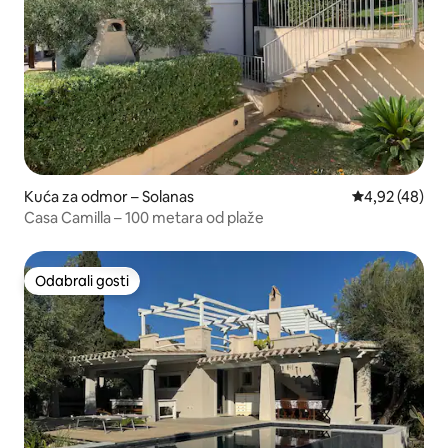
Kuća za odmor – Solanas
Prosječna ocje
4,92 (48)
Casa Camilla – 100 metara od plaže
Odabrali gosti
Odabrali gosti