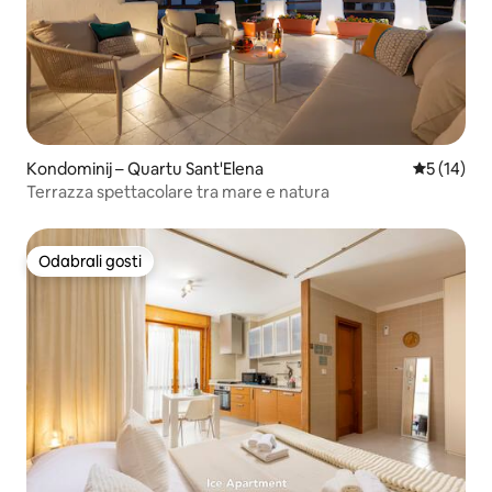
Kondominij – Quartu Sant'Elena
Prosječna 
5 (14)
Terrazza spettacolare tra mare e natura
Odabrali gosti
Odabrali gosti