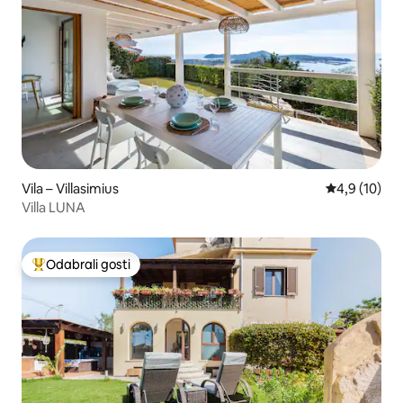
Vila – Villasimius
Prosječna ocj
4,9 (10)
Villa LUNA
Odabrali gosti
Među najviše rangiranima s oznakom „Odabrali gosti”