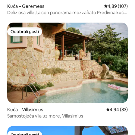
Kuća – Geremeas
Prosječna ocjen
4,89 (107)
Deliziosa villetta con panorama mozzafiato Predivna kuća
za odmor s pogledom koji oduzima dah
Odabrali gosti
Odabrali gosti
Kuća – Villasimius
Prosječna ocje
4,94 (33)
Samostojeća vila uz more, Villasimius