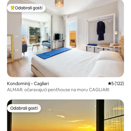
Odabrali gosti
Među najviše rangiranima s oznakom „Odabrali gosti”
Kondominij – Cagliari
Prosječna o
5 (122)
ALMAR: očaravajući penthouse na moru CAGLIARI
Odabrali gosti
Odabrali gosti