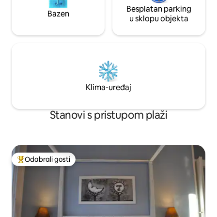
Besplatan parking
Bazen
u sklopu objekta
Klima-uređaj
Stanovi s pristupom plaži
Odabrali gosti
Među najviše rangiranima s oznakom „Odabrali gosti”