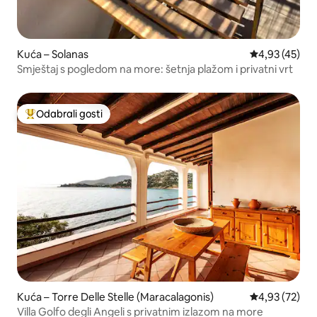
Kuća – Solanas
Prosječna ocje
4,93 (45)
Smještaj s pogledom na more: šetnja plažom i privatni vrt
Odabrali gosti
Među najviše rangiranima s oznakom „Odabrali gosti”
Kuća – Torre Delle Stelle (Maracalagonis)
Prosječna ocje
4,93 (72)
Villa Golfo degli Angeli s privatnim izlazom na more