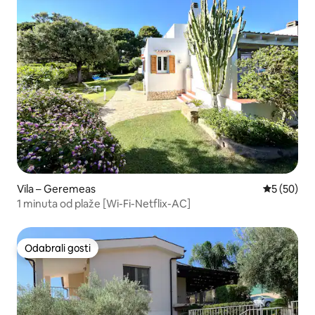
Vila – Geremeas
Prosječna o
5 (50)
1 minuta od plaže [Wi-Fi-Netflix-AC]
Odabrali gosti
Odabrali gosti