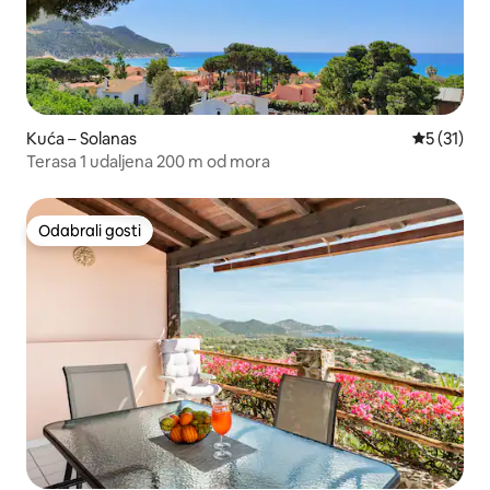
Kuća – Solanas
Prosječna 
5 (31)
Terasa 1 udaljena 200 m od mora
Odabrali gosti
Odabrali gosti