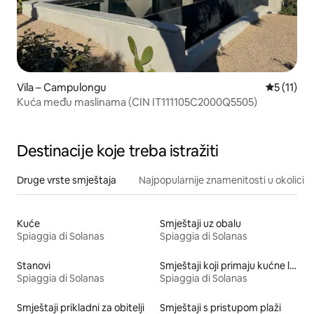
Vila – Campulongu
Prosječna 
5 (11)
Kuća među maslinama (CIN IT111105C2000Q5505)
Destinacije koje treba istražiti
Druge vrste smještaja
Najpopularnije znamenitosti u okolici
Kuće
Smještaji uz obalu
Spiaggia di Solanas
Spiaggia di Solanas
Stanovi
Smještaji koji primaju kućne ljubimce
Spiaggia di Solanas
Spiaggia di Solanas
Smještaji prikladni za obitelji
Smještaji s pristupom plaži