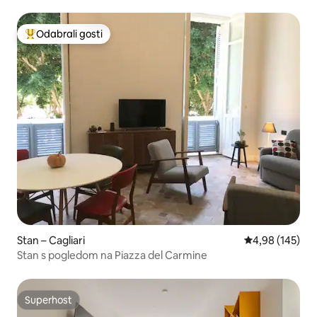
Odabrali gosti
Među najviše rangiranima s oznakom „Odabrali gosti”
Stan – Cagliari
Prosječna ocjen
4,98 (145)
Stan s pogledom na Piazza del Carmine
Superhost
Superhost