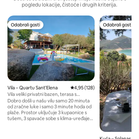
pogledu lokacije, čistoće i drugih kriterija.
Odabrali gosti
Odabrali gosti
Odabrali gosti
Odabrali gosti
Vila – Quartu Sant'Elena
Prosječna ocjena: 4,95/5, recenz
4,95 (128)
Vila veliki privatni bazen, terasa s
pogledom na more +roštilj
Dobro došli u našu vilu samo 20 minuta
od zračne luke i samo 3 minute hoda od
plaže. Prostor uključuje 3 kupaonice s
tušem, 3 spavaće sobe s klima-uređajem
i ravnim TV-om u svakoj prostoriji.
Nudimo potpuno opremljenu kuhinju,
prostrani dnevni boravak i terasu s
Kuća – Solanas