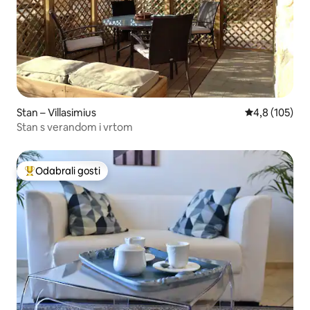
Stan – Villasimius
Prosječna ocje
4,8 (105)
Stan s verandom i vrtom
Odabrali gosti
Među najviše rangiranima s oznakom „Odabrali gosti”