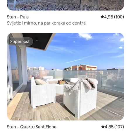
Stan – Pula
Prosječna ocjen
4,96 (100)
Svijetlo i mirno, na par koraka od centra
Superhost
Superhost
Stan – Quartu Sant'Elena
Prosječna ocjen
4,85 (107)