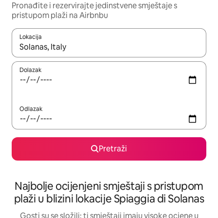
Pronađite i rezervirajte jedinstvene smještaje s
pristupom plaži na Airbnbu
Lokacija
Kada budu dostupni rezultati, moći ćete ih pregledati koristeći
Dolazak
Odlazak
Pretraži
Najbolje ocijenjeni smještaji s pristupom
plaži u blizini lokacije Spiaggia di Solanas
Gosti su se složili: ti smještaji imaju visoke ocjene u