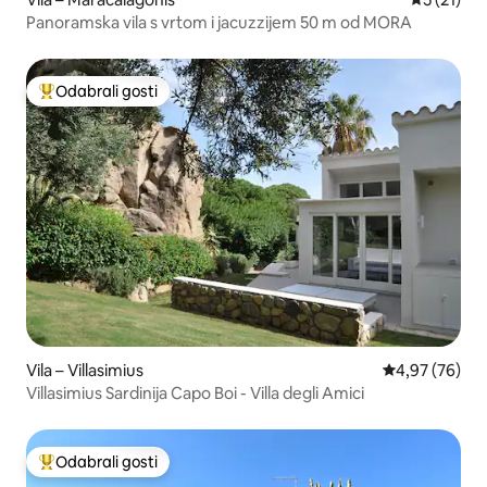
Panoramska vila s vrtom i jacuzzijem 50 m od MORA
Odabrali gosti
Među najviše rangiranima s oznakom „Odabrali gosti”
Vila – Villasimius
Prosječna ocje
4,97 (76)
Villasimius Sardinija Capo Boi - Villa degli Amici
Odabrali gosti
Među najviše rangiranima s oznakom „Odabrali gosti”