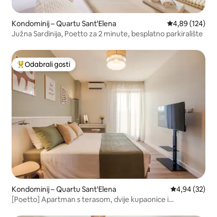
Kondominij – Quartu Sant'Elena
Prosječna ocjen
4,89 (124)
Južna Sardinija, Poetto za 2 minute, besplatno parkiralište
Odabrali gosti
Među najviše rangiranima s oznakom „Odabrali gosti”
Kondominij – Quartu Sant'Elena
Prosječna ocje
4,94 (32)
[Poetto] Apartman s terasom, dvije kupaonice i
parkiralištem