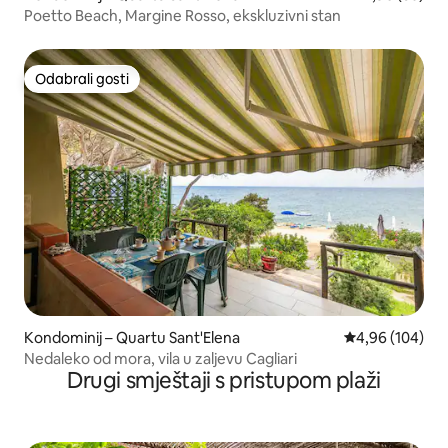
Poetto Beach, Margine Rosso, ekskluzivni stan
Odabrali gosti
Odabrali gosti
Kondominij – Quartu Sant'Elena
Prosječna ocjen
4,96 (104)
Nedaleko od mora, vila u zaljevu Cagliari
Drugi smještaji s pristupom plaži