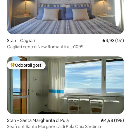
Stan – Cagliari
Prosječna ocje
4,93 (151)
Cagliari centro New Romantika ,p1099
Odabrali gosti
Među najviše rangiranima s oznakom „Odabrali gosti”
Stan – Santa Margherita di Pula
Prosječna ocjen
4,98 (198)
Seafront Santa Margherita di Pula Chia Sardinia