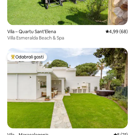
Vila – Quartu Sant'Elena
Prosječna ocje
4,99 (68)
Villa Esmeralda Beach & Spa
Odabrali gosti
Među najviše rangiranima s oznakom „Odabrali gosti”
Vila – Maracalagonis
Prosječna 
5 (21)