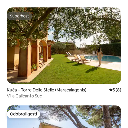
Superhost
Superhost
Kuća – Torre Delle Stelle (Maracalagonis)
Prosječna
5 (8)
Villa Calicanto Sud
Odabrali gosti
Odabrali gosti