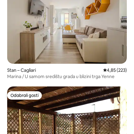
Stan – Cagliari
Prosječna ocjen
4,85 (223)
Marina / U samom središtu grada u blizini trga Yenne
Odabrali gosti
Odabrali gosti