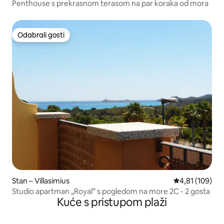
Penthouse s prekrasnom terasom na par koraka od mora
Odabrali gosti
Odabrali gosti
Stan – Villasimius
Prosječna ocjen
4,81 (109)
Studio apartman „Royal” s pogledom na more 2C - 2 gosta
Kuće s pristupom plaži