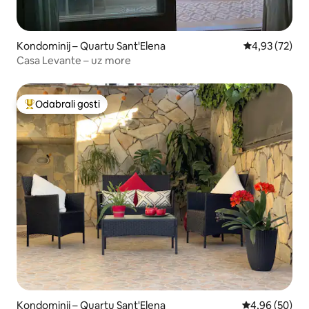
Kondominij – Quartu Sant'Elena
Prosječna ocje
4,93 (72)
Casa Levante – uz more
Odabrali gosti
Među najviše rangiranima s oznakom „Odabrali gosti”
Kondominij – Quartu Sant'Elena
Prosječna ocje
4,96 (50)