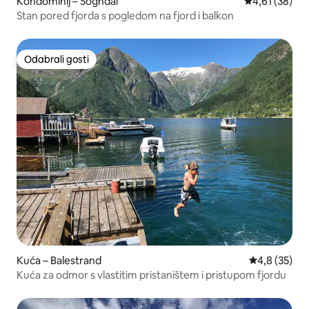
Kondominij – Sogndal
Prosječna ocje
4,61 (38)
Stan pored fjorda s pogledom na fjord i balkon
Odabrali gosti
Odabrali gosti
Kuća – Balestrand
Prosječna ocj
4,8 (35)
Kuća za odmor s vlastitim pristaništem i pristupom fjordu