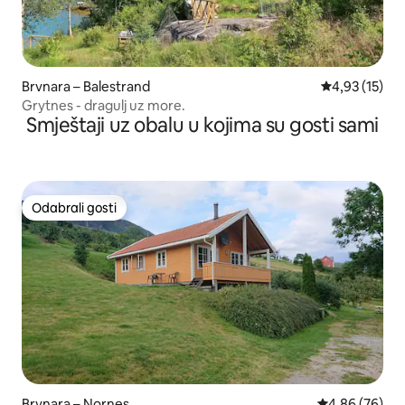
Brvnara – Balestrand
Prosječna ocje
4,93 (15)
Grytnes - dragulj uz more.
Smještaji uz obalu u kojima su gosti sami
Odabrali gosti
Odabrali gosti
Brvnara – Nornes
Prosječna ocje
4,86 (76)