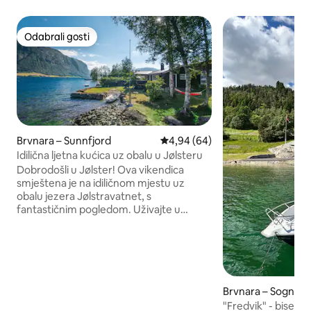
Odabrali gosti
Odabrali gosti
Brvnara – Sunnfjord
Prosječna ocjena: 4,94/5, recenz
4,94 (64)
Idilična ljetna kućica uz obalu u Jølsteru
Dobrodošli u Jølster! Ova vikendica
smještena je na idiličnom mjestu uz
obalu jezera Jølstravatnet, s
fantastičnim pogledom. Uživajte u
opuštenim ili aktivnim danima u
neposrednoj blizini mora i planina. Vanjski
prostor je velik, a ovdje možete uživati u
dugim ljetnim danima, voziti se čamcem
na vesla (uključen u cijenu), kupati se u
kristalno čistoj vodi, isprobati SUP dasku
Brvnara – Sogndal
ili kajak (koji je također uključen u cijenu).
"Fredvik" - biser 