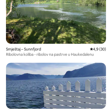
Smještaj – Sunnfjord
Prosječna ocj
4,9 (30)
Ribolovna koliba - ribolov na pastrve u Haukedalenu