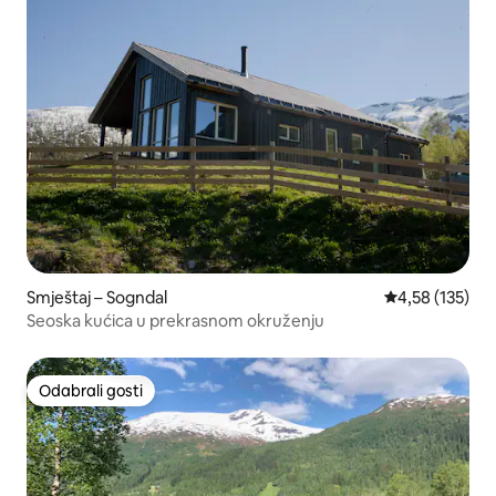
Smještaj – Sogndal
Prosječna ocjen
4,58 (135)
Seoska kućica u prekrasnom okruženju
Odabrali gosti
Odabrali gosti