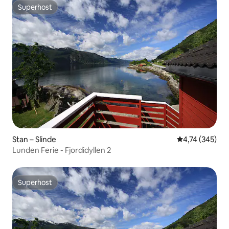
Superhost
Superhost
Stan – Slinde
Prosječna ocjen
4,74 (345)
Lunden Ferie - Fjordidyllen 2
Superhost
Superhost