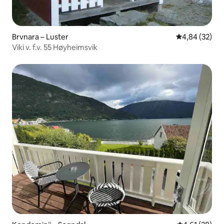
Brvnara – Luster
Prosječna ocje
4,84 (32)
Viki v. f.v. 55 Høyheimsvik