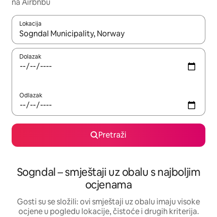
na Airbnbu
Lokacija
Kada budu dostupni rezultati, moći ćete ih pregledati koristeći
Dolazak
Odlazak
Pretraži
Sogndal – smještaji uz obalu s najboljim
ocjenama
Gosti su se složili: ovi smještaji uz obalu imaju visoke
ocjene u pogledu lokacije, čistoće i drugih kriterija.