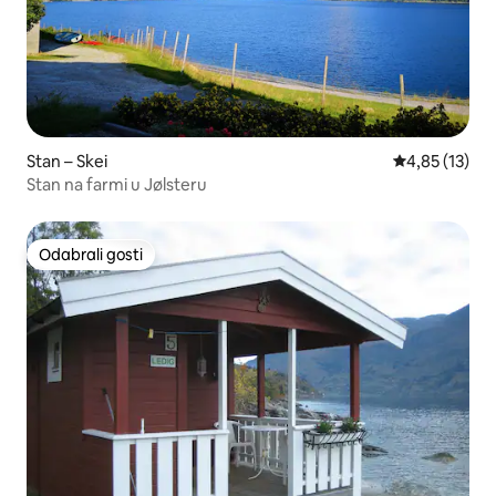
Stan – Skei
Prosječna ocje
4,85 (13)
Stan na farmi u Jølsteru
Odabrali gosti
Odabrali gosti