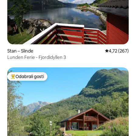
Stan – Slinde
Prosječna ocjen
4,72 (267)
Lunden Ferie - Fjordidyllen 3
Odabrali gosti
Među najviše rangiranima s oznakom „Odabrali gosti”