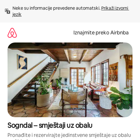
Prijeđi
Neke su informacije prevedene automatski. 
Prikaži izvorni 
na
jezik
sadržaj
Iznajmite preko Airbnba
Sogndal – smještaji uz obalu
Pronađite i rezervirajte jedinstvene smještaje uz obalu