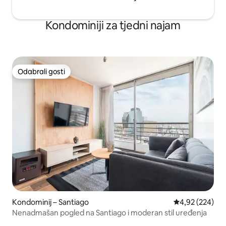
Kondominiji za tjedni najam
Odabrali gosti
Odabrali gosti
Kondominij – Santiago
Prosječna ocjen
4,92 (224)
Nenadmašan pogled na Santiago i moderan stil uređenja