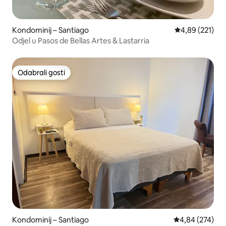
Kondominij – Santiago
Prosječna ocjen
4,89 (221)
Odjel u Pasos de Bellas Artes & Lastarria
Odabrali gosti
Odabrali gosti
Kondominij – Santiago
Prosječna ocjen
4,84 (274)