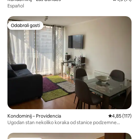
Español
Odabrali gosti
Odabrali gosti
Kondominij – Providencia
Prosječna ocje
4,85 (117)
Ugodan stan nekoliko koraka od stanice podzemne
željeznice M. Montt