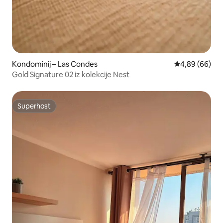
Kondominij – Las Condes
Prosječna ocje
4,89 (66)
Gold Signature 02 iz kolekcije Nest
Superhost
Superhost