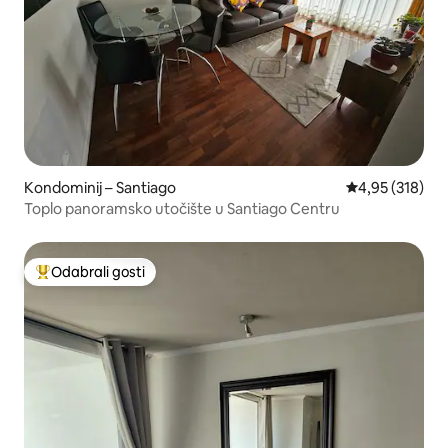
Kondominij – Santiago
Prosječna ocjen
4,95 (318)
Toplo panoramsko utočište u Santiago Centru
Odabrali gosti
Među najviše rangiranima s oznakom „Odabrali gosti”