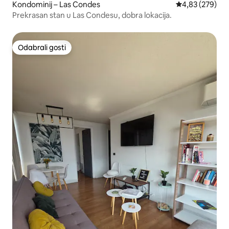
Kondominij – Las Condes
Prosječna ocjen
4,83 (279)
Prekrasan stan u Las Condesu, dobra lokacija.
Odabrali gosti
Odabrali gosti