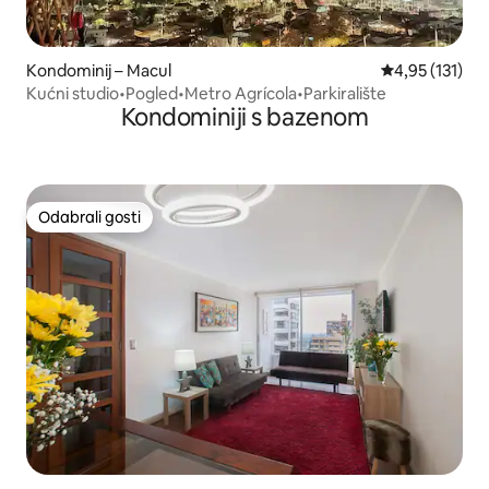
Kondominij – Macul
Prosječna ocje
4,95 (131)
Kućni studio•Pogled•Metro Agrícola•Parkiralište
Kondominiji s bazenom
Odabrali gosti
Odabrali gosti