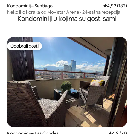
Kondominij – Santiago
Prosječna ocjen
4,92 (182)
Nekoliko koraka od Movistar Arene · 24-satna recepcija
Kondominiji u kojima su gosti sami
Odabrali gosti
Odabrali gosti
Kondominij – Las Condes
Prosječna oc
4,9 (71)