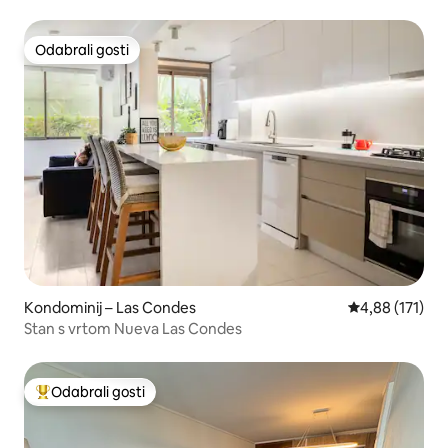
Odabrali gosti
Odabrali gosti
Kondominij – Las Condes
Prosječna ocjen
4,88 (171)
Stan s vrtom Nueva Las Condes
Odabrali gosti
Među najviše rangiranima s oznakom „Odabrali gosti”