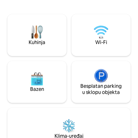
udobne spavaće sobe, 2 kupaonice, Wi-
iza ugla ★ Besplat
Fi, Smart TV i privatni parking. Savršeno
Wi-Fi · Opremljena
za parove, obitelji ili osobe koje rade na
bračni i 2 jednok
daljinu. 📍 Vitacura – najsigurnije
Osiguranje 24/7 
područje 🌄 Pogled na planine i zalasci
tvoju prtljagu ★ P
sunca ❄️ Klimatizacija 🚿 2 kupaonice
ljubimce ★ Pogled 
(kada + tuš-kada) 🍽️ Potpuno
sumrak neće vas r
Kuhinja
Wi-Fi
opremljena kuhinja 📺 Smart TV 🚘
Privatni parking
Besplatan parking
Bazen
u sklopu objekta
Klima-uređaj