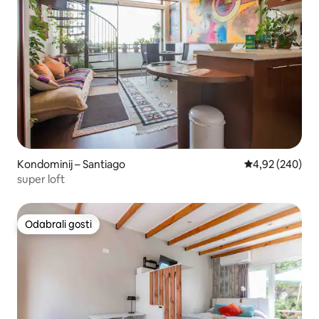
Kondominij – Santiago
Prosječna ocjen
4,92 (240)
super loft
Odabrali gosti
Odabrali gosti