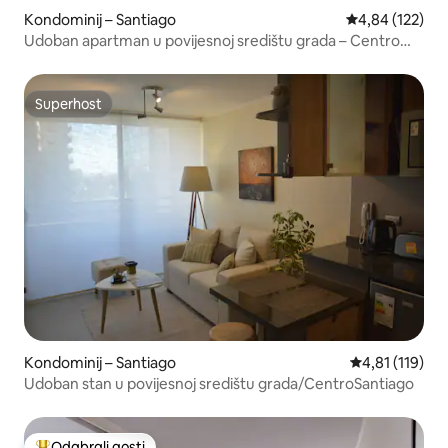
Kondominij – Santiago
Prosječna ocjen
4,84 (122)
Udoban apartman u povijesnoj središtu grada – Centro
Santiago
Superhost
Superhost
Kondominij – Santiago
Prosječna ocje
4,81 (119)
Udoban stan u povijesnoj središtu grada/CentroSantiago
Odabrali gosti