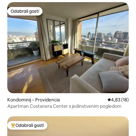
Odabrali gosti
Odabrali gosti
Kondominij – Providencia
Prosječna ocje
4,83 (18)
Apartman Costanera Center s jedinstvenim pogledom
Odabrali gosti
Među najviše rangiranima s oznakom „Odabrali gosti”