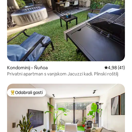
Kondominij – Ñuñoa
Prosječna ocje
4,98 (41)
Privatni apartman s vanjskom Jacuzzi kadi. Plinski roštilj
Odabrali gosti
Među najviše rangiranima s oznakom „Odabrali gosti”