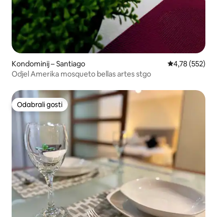
Kondominij – Santiago
Prosječna ocjen
4,78 (552)
Odjel Amerika mosqueto bellas artes stgo
Odabrali gosti
Odabrali gosti