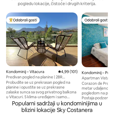
pogledu lokacije, čistoće i drugih kriterija.
Odabrali gosti
Odabrali gosti
Među najviše rangiranima s oznakom „Odabrali gosti”
Odabrali gosti
Kondominij – Vitacura
Prosječna ocjena: 4,99/5, recenzi
4,99 (101)
Kondominij – Prov
Predivan pogled na planine | 2BR
Apartman Vista An
Vitacura
Probudite se uz prekrasan pogled na
Leones · Parking
Corazon de Provid
planine i opustite se uz prekrasne
metar udaljenosti
zalaske sunca sa svog privatnog balkona
pogledom na plani
u Vitacuri. S klima-uređajem i samo
Postaja podzemne 
nekoliko minuta od trgovačkog centra
Popularni sadržaji u kondominijima u
Leones udaljena 1
Parque Arauco, četvrti Alto Las Condes i
udaljena 500 meta
blizini lokacije Sky Costanera
najboljih restorana u Santiagu. Dvije
sati) ★ Restorani