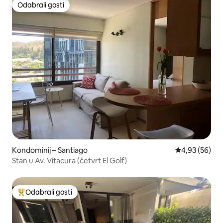
Odabrali gosti
Odabrali gosti
Kondominij – Santiago
Prosječna ocje
4,93 (56)
Stan u Av. Vitacura (četvrt El Golf)
Odabrali gosti
Među najviše rangiranima s oznakom „Odabrali gosti”