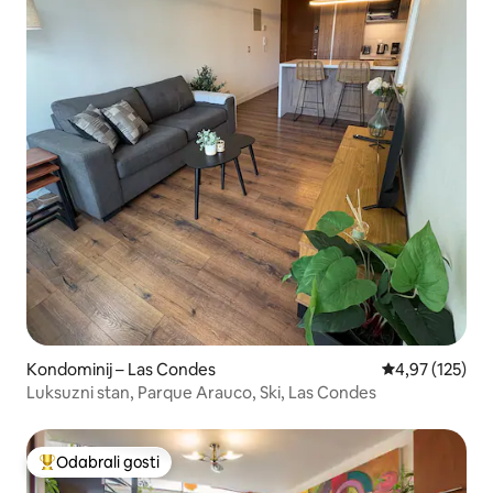
Kondominij – Las Condes
Prosječna ocjen
4,97 (125)
Luksuzni stan, Parque Arauco, Ski, Las Condes
Odabrali gosti
Među najviše rangiranima s oznakom „Odabrali gosti”