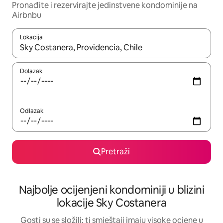
Pronađite i rezervirajte jedinstvene kondominije na
Airbnbu
Lokacija
Kada budu dostupni rezultati, moći ćete ih pregledati koristeći
Dolazak
Odlazak
Pretraži
Najbolje ocijenjeni kondominiji u blizini
lokacije Sky Costanera
Gosti su se složili: ti smještaji imaju visoke ocjene u