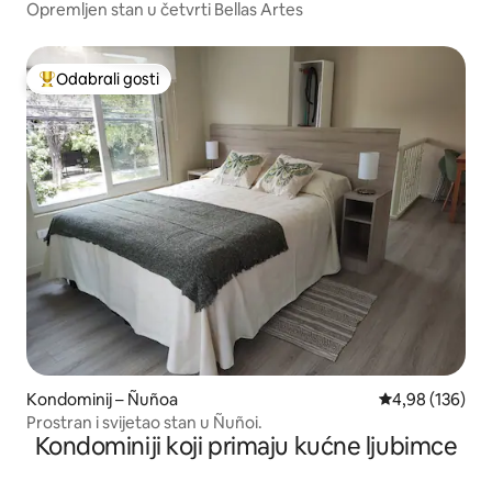
Opremljen stan u četvrti Bellas Artes
Odabrali gosti
Među najviše rangiranima s oznakom „Odabrali gosti”
Kondominij – Ñuñoa
Prosječna ocjen
4,98 (136)
Prostran i svijetao stan u Ñuñoi.
Kondominiji koji primaju kućne ljubimce