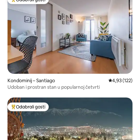
Među najviše rangiranima s oznakom „Odabrali gosti”
Kondominij – Santiago
Prosječna ocjen
4,93 (122)
Udoban i prostran stan u popularnoj četvrti
Odabrali gosti
Među najviše rangiranima s oznakom „Odabrali gosti”