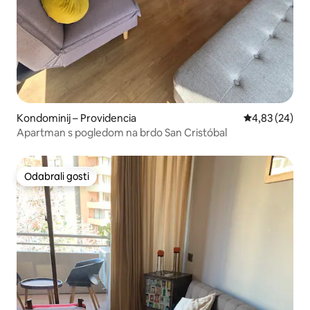
Kondominij – Providencia
Prosječna ocje
4,83 (24)
Apartman s pogledom na brdo San Cristóbal
Odabrali gosti
Odabrali gosti