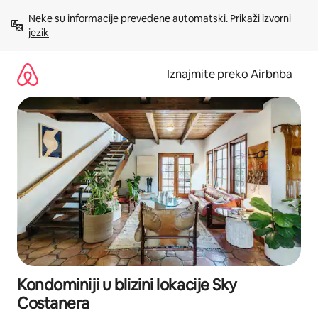
Prijeđi
Neke su informacije prevedene automatski. 
Prikaži izvorni 
na
jezik
sadržaj
Iznajmite preko Airbnba
Kondominiji u blizini lokacije Sky
Costanera