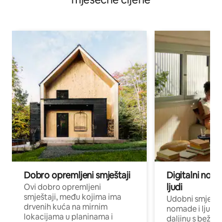
Dobro opremljeni smještaji
Digitalni noma
ljudi
Ovi dobro opremljeni
smještaji, među kojima ima
Udobni smještaj
drvenih kuća na mirnim
nomade i ljude 
lokacijama u planinama i
daljinu s bežič