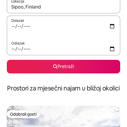
Lokacija
Kada budu dostupni rezultati, moći ćete ih pregledati koristeći
Dolazak
Odlazak
Pretraži
Prostori za mjesečni najam u bližoj okolici
Odabrali gosti
Odabrali gosti