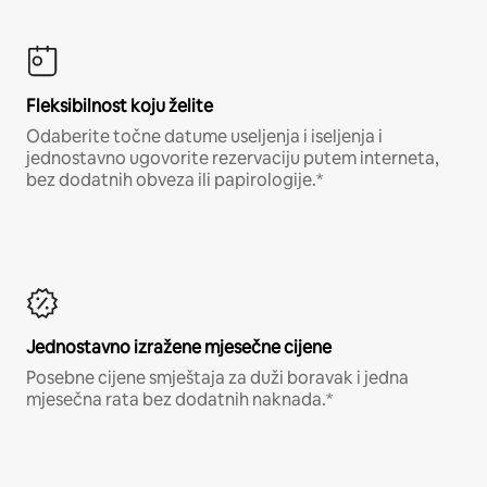
Fleksibilnost koju želite
Odaberite točne datume useljenja i iseljenja i
jednostavno ugovorite rezervaciju putem interneta,
bez dodatnih obveza ili papirologije.*
Jednostavno izražene mjesečne cijene
Posebne cijene smještaja za duži boravak i jedna
mjesečna rata bez dodatnih naknada.*