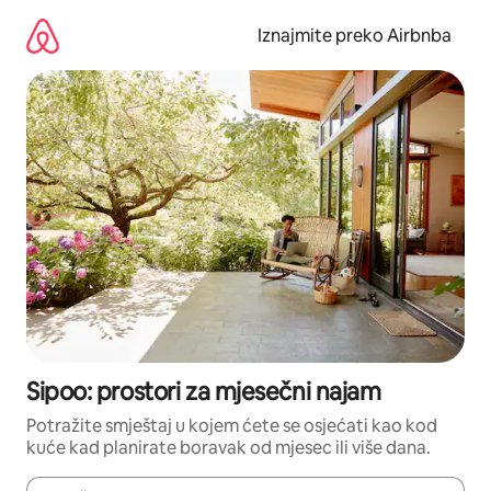
Prijeđi
na
Iznajmite preko Airbnba
sadržaj
Sipoo: prostori za mjesečni najam
Potražite smještaj u kojem ćete se osjećati kao kod
kuće kad planirate boravak od mjesec ili više dana.