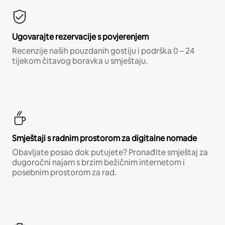
Ugovarajte rezervacije s povjerenjem
Recenzije naših pouzdanih gostiju i podrška 0 – 24
tijekom čitavog boravka u smještaju.
Smještaji s radnim prostorom za digitalne nomade
Obavljate posao dok putujete? Pronađite smještaj za
dugoročni najam s brzim bežičnim internetom i
posebnim prostorom za rad.