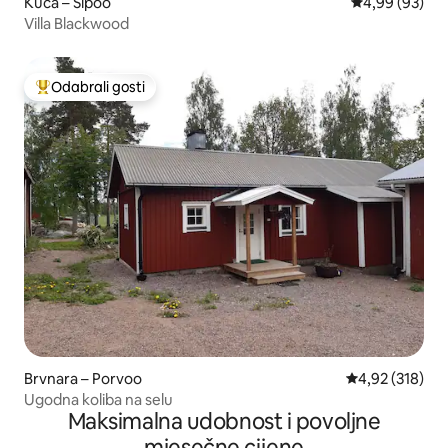
Kuća – Sipoo
Prosječna ocje
4,99 (93)
Villa Blackwood
Odabrali gosti
Među najviše rangiranima s oznakom „Odabrali gosti”
Brvnara – Porvoo
Prosječna ocjen
4,92 (318)
Ugodna koliba na selu
Maksimalna udobnost i povoljne
mjesečne cijene