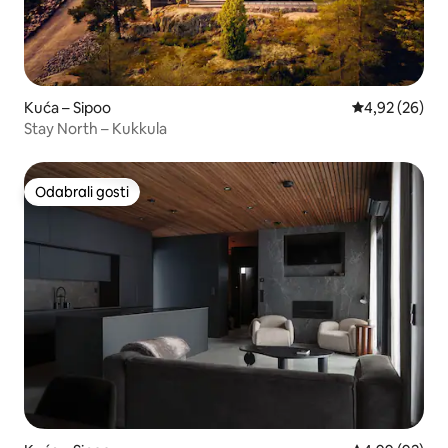
Kuća – Sipoo
Prosječna ocje
4,92 (26)
Stay North – Kukkula
Odabrali gosti
Odabrali gosti