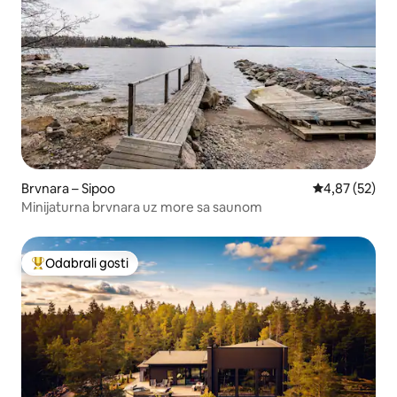
Brvnara – Sipoo
Prosječna ocje
4,87 (52)
Minijaturna brvnara uz more sa saunom
Odabrali gosti
Među najviše rangiranima s oznakom „Odabrali gosti”