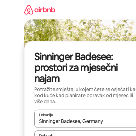
Prijeđi
na
sadržaj
Sinninger Badesee:
prostori za mjesečni
najam
Potražite smještaj u kojem ćete se osjećati k
kod kuće kad planirate boravak od mjesec ili
više dana.
Lokacija
Kada budu dostupni rezultati, moći ćete ih pregle
Dolazak