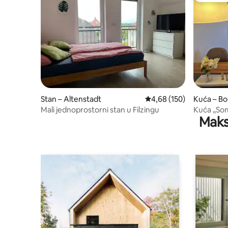
Stan – Altenstadt
Prosječna ocjena: 4,68/5
4,68 (150)
Kuća – Bo
Mali jednoprostorni stan u Filzingu
Kuća „So
Maks