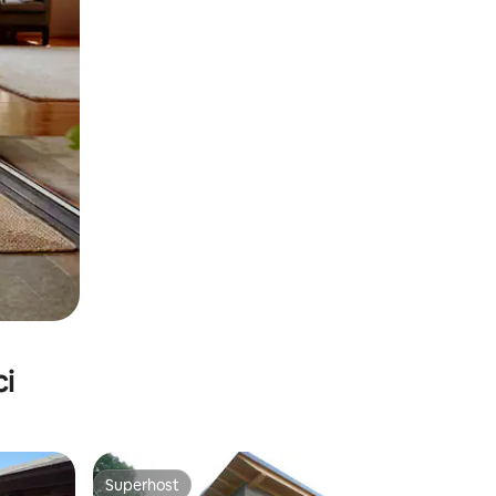
ci
Superhost
Superhost