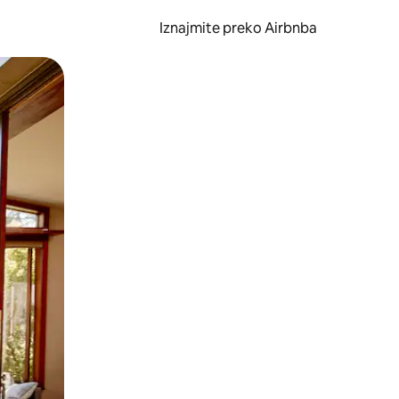
Iznajmite preko Airbnba
li prelaskom prstom po zaslonu.