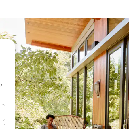
ao
dati koristeći se strelicama prema gore i prema dolje, kao i dodirom i