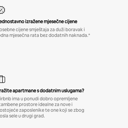
ednostavno izražene mjesečne cijene
osebne cijene smještaja za duži boravak i
edna mjesečna rata bez dodatnih naknada.*
ražite apartmane s dodatnim uslugama?
irbnb ima u ponudi dobro opremljene
tambene prostore idealne za nove i
ostojeće zaposlenike te one koji se zbog
osla sele u drugi grad.