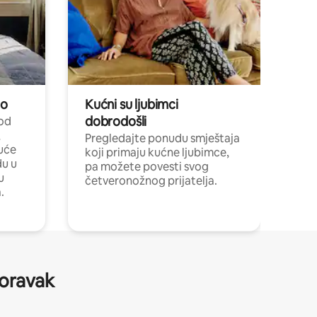
no
Kućni su ljubimci
dobrodošli
 od
,
Pregledajte ponudu smještaja
uće
koji primaju kućne ljubimce,
du u
pa možete povesti svog
u
četveronožnog prijatelja.
.
boravak