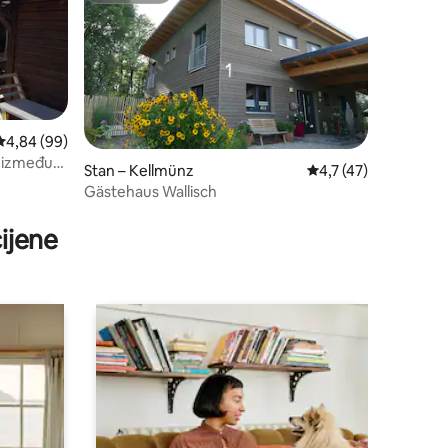
Prosječna ocjena: 4,84/5, recenzija: 99
4,84 (99)
a između
Stan – Kellmünz
Prosječna ocjena: 4,7
4,7 (47)
Gästehaus Wallisch
ijene