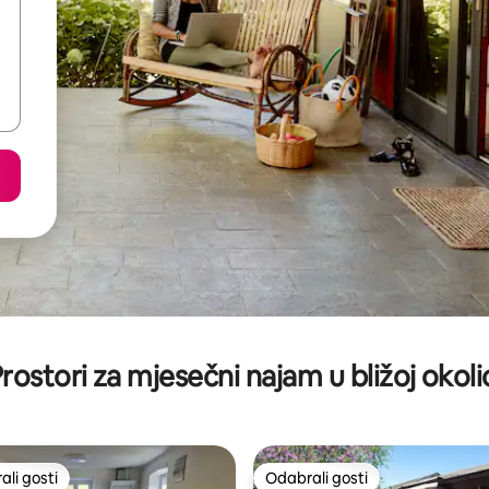
rostori za mjesečni najam u bližoj okoli
li gosti
Odabrali gosti
više rangiranima s oznakom „Odabrali gosti”
Odabrali gosti