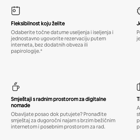
Fleksibilnost koju želite
J
Odaberite točne datume useljenja i iseljenja i
P
jednostavno ugovorite rezervaciju putem
j
interneta, bez dodatnih obveza ili
papirologije.*
Smještaji s radnim prostorom za digitalne
T
nomade
A
Obavljate posao dok putujete? Pronađite
s
smještaj za dugoročni najam s brzim bežičnim
p
internetom i posebnim prostorom za rad.
p