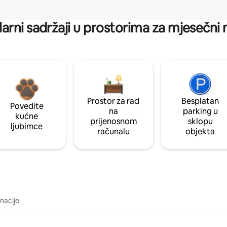
arni sadržaji u prostorima za mjesečni
Prostor za rad
Besplatan
Povedite
na
parking u
kućne
prijenosnom
sklopu
ljubimce
računalu
objekta
inacije