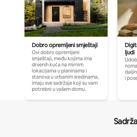
Dobro opremljeni smještaji
Digit
ljudi
Ovi dobro opremljeni
smještaji, među kojima ima
Udobn
drvenih kuća na mirnim
nomad
lokacijama u planinama i
dalji
stanova u urbanim sredinama,
i pos
imaju sve sadržaje koji su vam
potrebni u vašem domu.
Sadrža