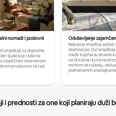
alni nomadi i poslovni
Oduševljenje zajamče
Nekad je smještaj važniji
destinacije. Ovi smještaji
i smještaji za digitalne
među kojima su drvene k
e i ljude koji rade na
na liticama i kuće na bro
nu s bežičnim internetom
mirnom okruženju, obiluj
ebnim prostorom za rad.
jedinstvenim značajkama
ji i prednosti za one koji planiraju duži 