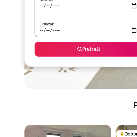
Odlazak
Pretraži
P
Odabra
Među naj