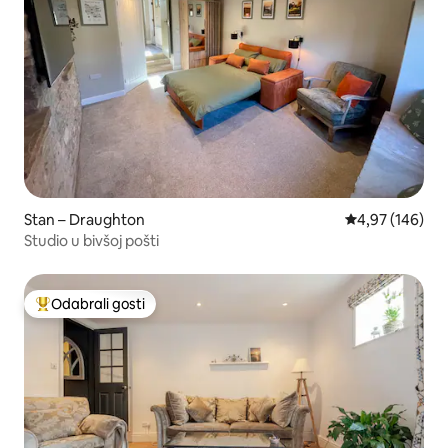
Stan – Draughton
Prosječna ocjen
4,97 (146)
Studio u bivšoj pošti
Odabrali gosti
Među najviše rangiranima s oznakom „Odabrali gosti”