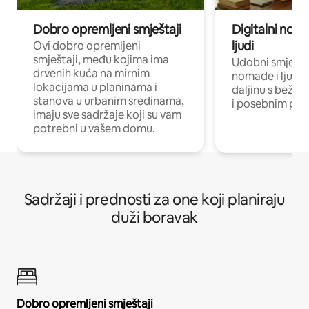
Dobro opremljeni smještaji
Digitalni noma
ljudi
Ovi dobro opremljeni
smještaji, među kojima ima
Udobni smještaj
drvenih kuća na mirnim
nomade i ljude 
lokacijama u planinama i
daljinu s bežič
stanova u urbanim sredinama,
i posebnim pro
imaju sve sadržaje koji su vam
potrebni u vašem domu.
Sadržaji i prednosti za one koji planiraju
duži boravak
Dobro opremljeni smještaji