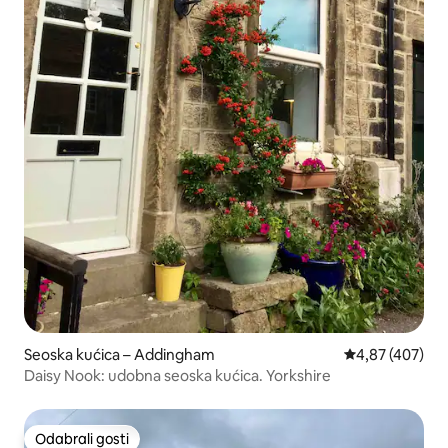
Seoska kućica – Addingham
Prosječna ocjen
4,87 (407)
Daisy Nook: udobna seoska kućica. Yorkshire
Odabrali gosti
Odabrali gosti