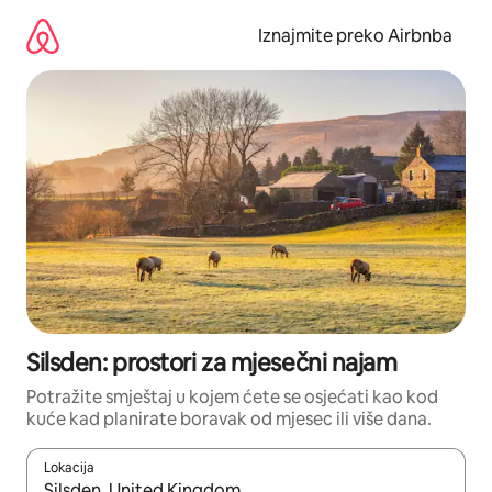
Prijeđi
na
Iznajmite preko Airbnba
sadržaj
Silsden: prostori za mjesečni najam
Potražite smještaj u kojem ćete se osjećati kao kod
kuće kad planirate boravak od mjesec ili više dana.
Lokacija
Kada budu dostupni rezultati, moći ćete ih pregledati koristeći