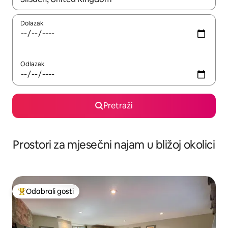
Dolazak
Odlazak
Pretraži
Prostori za mjesečni najam u bližoj okolici
Odabrali gosti
Među najviše rangiranima s oznakom „Odabrali gosti”