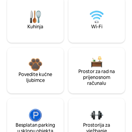
Kuhinja
Wi-Fi
Prostor za rad na
Povedite kućne
prijenosnom
ljubimce
računalu
Besplatan parking
Prostorija za
u sklopu objekta
vježbanje