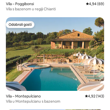
Vila – Poggibonsi
Prosječna ocje
4,94 (69)
Vila s bazenom u regiji Chianti
Odabrali gosti
Odabrali gosti
Vila – Montepulciano
Prosječna ocjen
4,92 (143)
Vila u Montepulcianu s bazenom