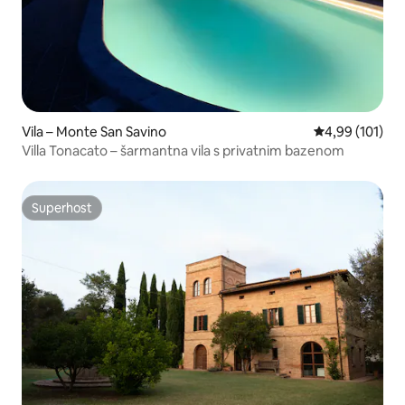
Vila – Monte San Savino
Prosječna ocjen
4,99 (101)
Villa Tonacato – šarmantna vila s privatnim bazenom
Superhost
Superhost