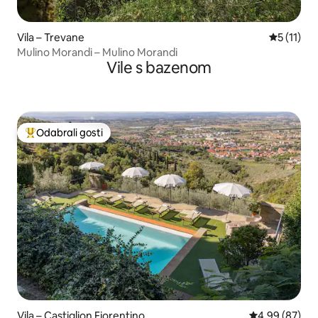
Vila – Trevane
Prosječna 
5 (11)
Mulino Morandi – Mulino Morandi
Vile s bazenom
Odabrali gosti
Među najviše rangiranima s oznakom „Odabrali gosti”
Vila – Castiglion Fiorentino
Prosječna ocje
4,99 (87)