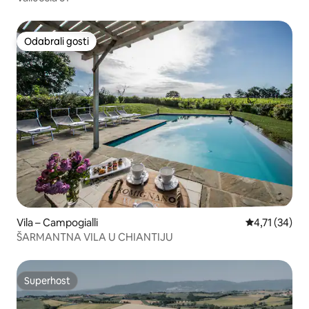
Odabrali gosti
Odabrali gosti
Vila – Campogialli
Prosječna ocj
4,71 (34)
ŠARMANTNA VILA U CHIANTIJU
Superhost
Superhost