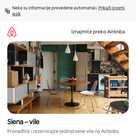
Prijeđi
Neke su informacije prevedene automatski. 
Prikaži izvorni 
na
jezik
sadržaj
Iznajmite preko Airbnba
Siena – vile
Pronađite i rezervirajte jedinstvene vile na Airbnbu