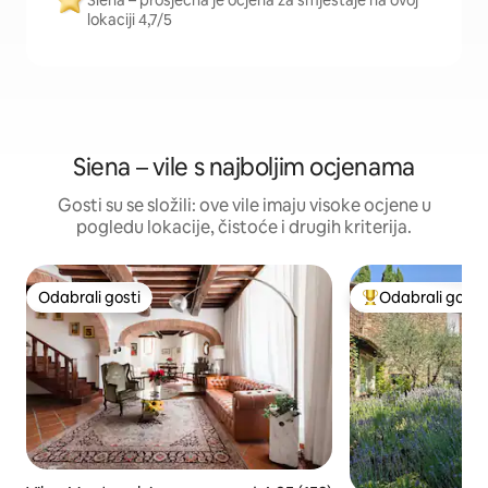
Siena – prosječna je ocjena za smještaje na ovoj
lokaciji 4,7/5
Siena – vile s najboljim ocjenama
Gosti su se složili: ove vile imaju visoke ocjene u
pogledu lokacije, čistoće i drugih kriterija.
Odabrali gosti
Odabrali gosti
Odabrali gosti
Među najviše ran