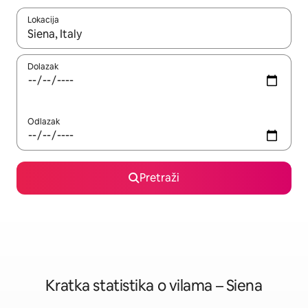
Lokacija
Kada budu dostupni rezultati, moći ćete ih pregledati koristeći
Dolazak
Odlazak
Pretraži
Kratka statistika o vilama – Siena