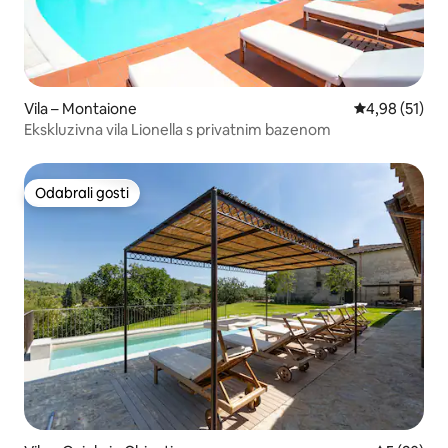
Vila – Montaione
Prosječna ocje
4,98 (51)
Ekskluzivna vila Lionella s privatnim bazenom
Odabrali gosti
Odabrali gosti