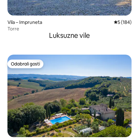
Vila – Impruneta
Prosječna oc
5 (184)
Torre
Luksuzne vile
Odabrali gosti
Odabrali gosti