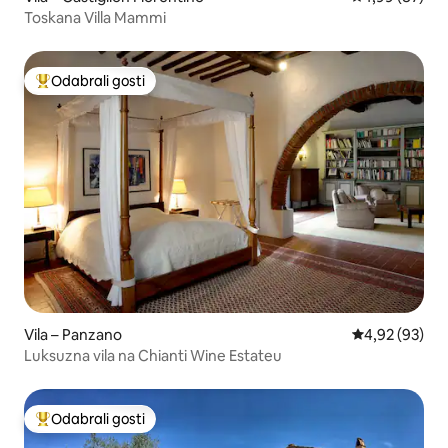
Toskana Villa Mammi
Odabrali gosti
Među najviše rangiranima s oznakom „Odabrali gosti”
Vila – Panzano
Prosječna ocje
4,92 (93)
Luksuzna vila na Chianti Wine Estateu
Odabrali gosti
Među najviše rangiranima s oznakom „Odabrali gosti”