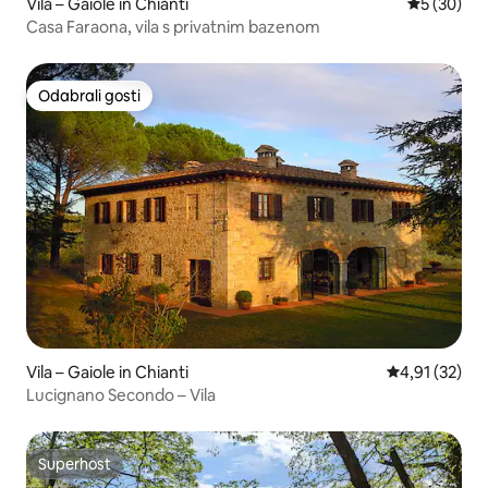
Vila – Gaiole in Chianti
Prosječna o
5 (30)
Casa Faraona, vila s privatnim bazenom
Odabrali gosti
Odabrali gosti
Vila – Gaiole in Chianti
Prosječna ocje
4,91 (32)
Lucignano Secondo – Vila
Superhost
Superhost