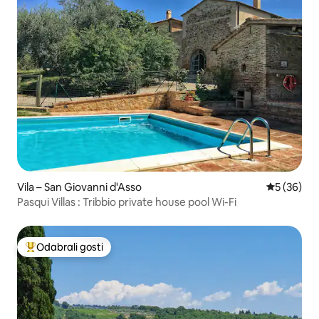
Vila – San Giovanni d'Asso
Prosječna o
5 (36)
Pasqui Villas : Tribbio private house pool Wi-Fi
Odabrali gosti
Među najviše rangiranima s oznakom „Odabrali gosti”