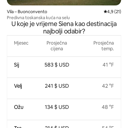
Vila – Buonconvento
Prosječna oc
4,9 (21)
Predivna toskanska kuća na selu
U koje je vrijeme Siena kao destinacija
najbolji odabir?
Mjesec
Prosječna
Prosječna
cijena
temp.
Sij
583 $ USD
41 °F
Velj
241 $ USD
42 °F
Ožu
134 $ USD
48 °F