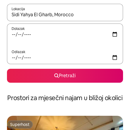
Lokacija
Kada budu dostupni rezultati, moći ćete ih pregledati koristeći
Dolazak
Odlazak
Pretraži
Prostori za mjesečni najam u bližoj okolici
Superhost
Superhost