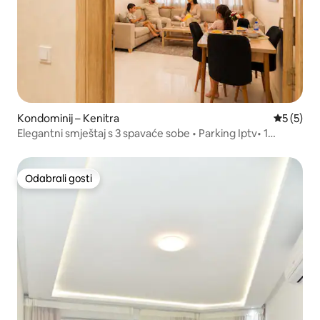
Kondominij – Kenitra
Prosječna
5 (5)
Elegantni smještaj s 3 spavaće sobe • Parking Iptv• 1
minuta hoda do TGV postaje
Odabrali gosti
Odabrali gosti