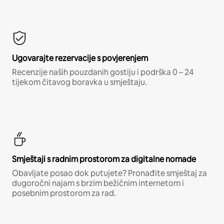
Ugovarajte rezervacije s povjerenjem
Recenzije naših pouzdanih gostiju i podrška 0 – 24
tijekom čitavog boravka u smještaju.
Smještaji s radnim prostorom za digitalne nomade
Obavljate posao dok putujete? Pronađite smještaj za
dugoročni najam s brzim bežičnim internetom i
posebnim prostorom za rad.