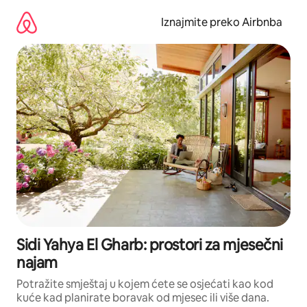
Prijeđi
na
Iznajmite preko Airbnba
sadržaj
Sidi Yahya El Gharb: prostori za mjesečni
najam
Potražite smještaj u kojem ćete se osjećati kao kod
kuće kad planirate boravak od mjesec ili više dana.