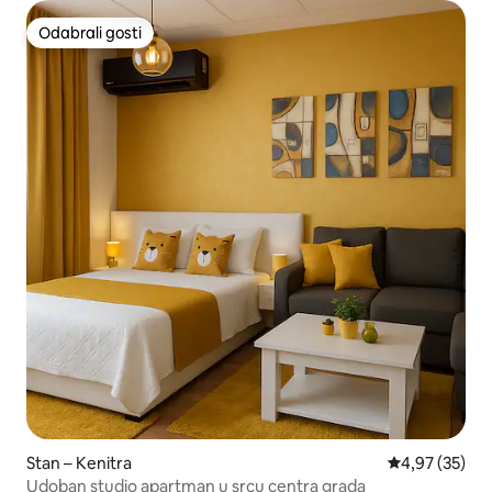
Odabrali gosti
Odabrali gosti
Stan – Kenitra
Prosječna ocje
4,97 (35)
Udoban studio apartman u srcu centra grada