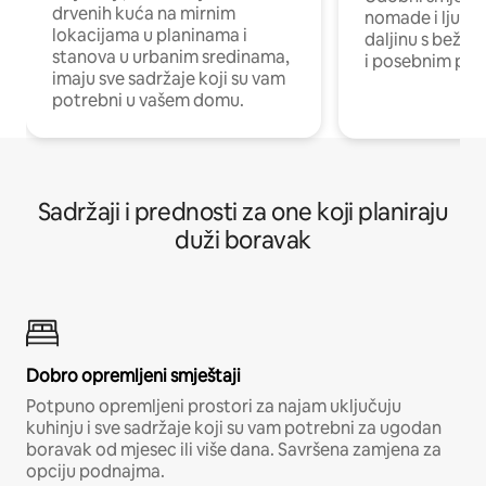
drvenih kuća na mirnim
nomade i ljude 
lokacijama u planinama i
daljinu s bežič
stanova u urbanim sredinama,
i posebnim pro
imaju sve sadržaje koji su vam
potrebni u vašem domu.
Sadržaji i prednosti za one koji planiraju
duži boravak
Dobro opremljeni smještaji
Potpuno opremljeni prostori za najam uključuju
kuhinju i sve sadržaje koji su vam potrebni za ugodan
boravak od mjesec ili više dana. Savršena zamjena za
opciju podnajma.