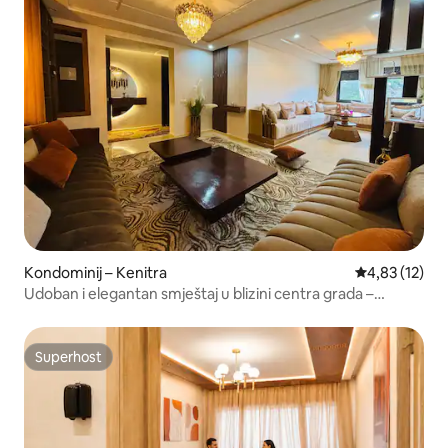
Kondominij – Kenitra
Prosječna ocje
4,83 (12)
Udoban i elegantan smještaj u blizini centra grada –
Parking!
Superhost
Superhost