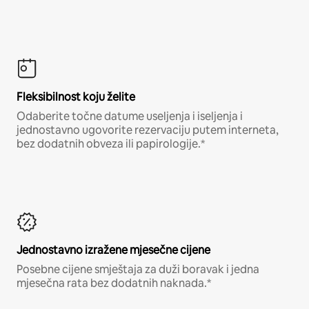
Fleksibilnost koju želite
Odaberite točne datume useljenja i iseljenja i
jednostavno ugovorite rezervaciju putem interneta,
bez dodatnih obveza ili papirologije.*
Jednostavno izražene mjesečne cijene
Posebne cijene smještaja za duži boravak i jedna
mjesečna rata bez dodatnih naknada.*