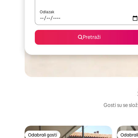
Odlazak
Pretraži
Gosti su se slož
Odabrali gosti
Odabrali
Odabrali gosti
Odabrali