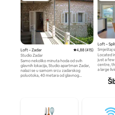
Loft – Spli
Smještaj 
Loft – Zadar
Prosječna ocjena: 4,88/5
4,88 (415)
Located in a w
Studio Zadar
just a few
Samo nekoliko minuta hoda od svih
centre, t
glavnih lokacija, Studio apartman Zadar,
a large l
nalazi se u samom srcu zadarskog
dining are
poluotoka, 40 metara od glavnog
with a di
Ši
zadarskog trga. Nudi klimatizirane sobe s
stovetop a
potpuno opremljenom kuhinjom. Gosti
comfortable 
mogu uživati u raznim restoranima,
balcony, a
kafićima i trgovinama ili istražiti Stari grad
channels,
s kružnom crkvom sv. Donata koja datira
machine, 
iz 9. stoljeća, kao i modernim
and bed l
instalacijama Morskih orgulja i Pozdrav
private pa
suncu. Središnji trg s besplatnim