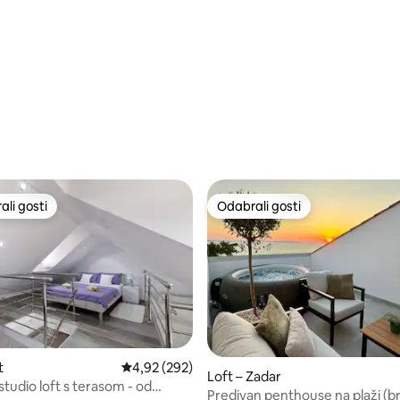
5, recenzija: 40
li gosti
Odabrali gosti
više rangiranima s oznakom „Odabrali gosti”
Odabrali gosti
5, recenzija: 25
t
Prosječna ocjena: 4,92/5, recenzija: 292
4,92 (292)
Loft – Zadar
studio loft s terasom - od
Predivan penthouse na plaži (br