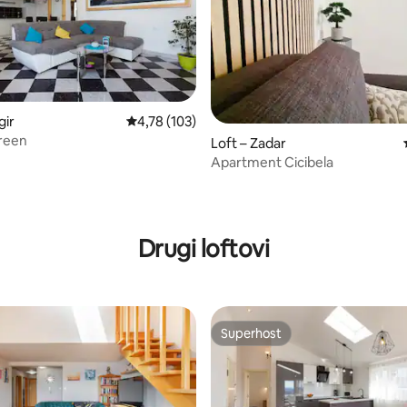
/5, recenzija: 21
gir
Prosječna ocjena: 4,78/5, recenzija: 103
4,78 (103)
reen
Loft – Zadar
Apartment Cicibela
Drugi loftovi
Superhost
Superhost