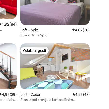
Prosječna ocjena: 4,92/5, recenzija: 84
4,92 (84)
Loft – Split
Prosječna ocjena: 4,87
4,87 (30)
Studio Nina Split
Odabrali gosti
Odabrali gosti
Prosječna ocjena: 4,95/5, recenzija: 39
4,95 (39)
Loft – Zadar
Prosječna ocjena: 4,95
4,95 (43)
u blizini
Stan u potkrovlju s fantastičnim
pogledom