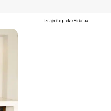
Iznajmite preko Airbnba
li prelaskom prstom po zaslonu.