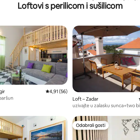
 centra
Loftovi s perilicom i sušilicom
gir
Prosječna ocjena: 4,91/5, recenzija: 56
4,91 (56)
/5, recenzija: 6
 baršun
Loft – Zadar
uzivajte u zalasku sunca+two b
Odabrali gosti
Odabrali gosti