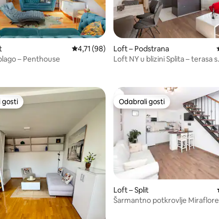
t
Prosječna ocjena: 4,71/5, recenzija: 98
4,71 (98)
Loft – Podstrana
blago – Penthouse
Loft NY u blizini Splita – terasa s
5, recenzija: 20
prekrasnim pogledom na more
 gosti
Odabrali gosti
 gosti
Odabrali gosti
Loft – Split
Šarmantno potkrovlje Miraflores 
Dioklecijanove palače