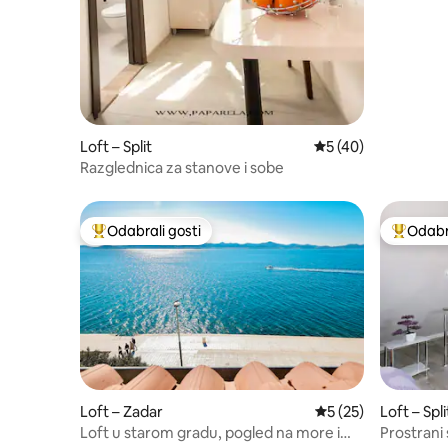
Loft – Split
Prosječna ocjena: 5/
5 (40)
Razglednica za stanove i sobe
Odabrali gosti
Odabra
Među najviše rangiranima s oznakom „Odabrali gosti”
Među naj
Loft – Zadar
Prosječna ocjena: 5/
5 (25)
Loft – Spli
Loft u starom gradu, pogled na more i
Prostrani 