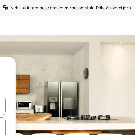
Neke su informacije prevedene automatski. 
Prikaži izvorni jezik
dati koristeći se strelicama prema gore i prema dolje, kao i dodirom i