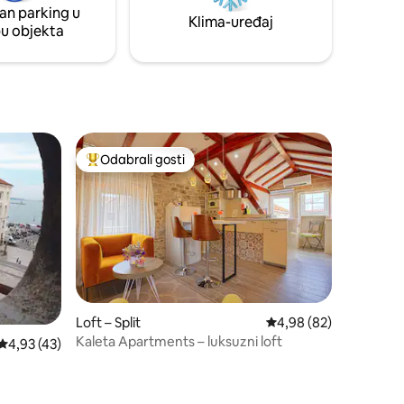
an parking u
minuta hoda.
Klima-uređaj
pu objekta
Odabrali gosti
Među najviše rangiranima s oznakom „Odabrali gosti”
Loft – Split
Prosječna ocjena: 4,98
4,98 (82)
Kaleta Apartments – luksuzni loft
Prosječna ocjena: 4,93/5, recenzija: 43
4,93 (43)