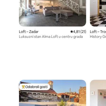
Loft – Zadar
Prosječna ocjena: 4,81
4,81 (21)
Loft – Tro
Luksuzni stan Alma Loft u centru grada
History G
Odabrali gosti
Među najviše rangiranima s oznakom „Odabrali gosti”