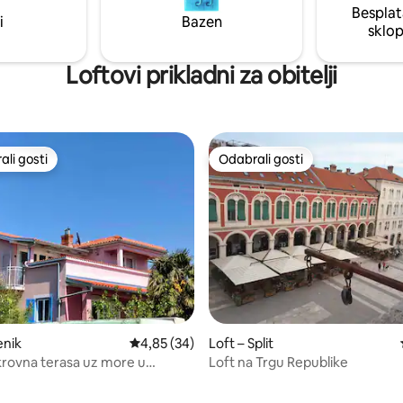
Besplat
i
Bazen
sklo
Loftovi prikladni za obitelji
li gosti
Odabrali gosti
više rangiranima s oznakom „Odabrali gosti”
Odabrali gosti
enik
Prosječna ocjena: 4,85/5, recenzija: 34
4,85 (34)
Loft – Split
rovna terasa uz more u
Loft na Trgu Republike
om potkrovlju PALMA