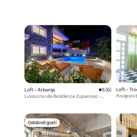
zalazak sunca, parking
centra do
Loft – Tro
Loft – Arbanija
Prosječna ocjena: 5
5 (6)
Povijesni
Luksuzna vila Residence Zupanovic -
Trogir
Odabrali gosti
Odabrali gosti