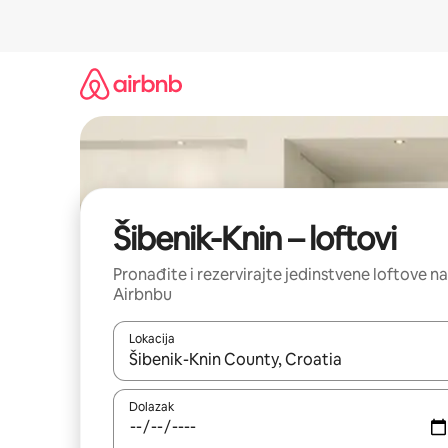
Prijeđi
na
sadržaj
Šibenik-Knin – loftovi
Pronađite i rezervirajte jedinstvene loftove na
Airbnbu
Lokacija
Kada budu dostupni rezultati, moći ćete ih pregle
Dolazak