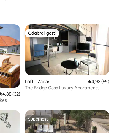
Odabrali gosti
Odabrali gosti
Loft – Zadar
Prosječna ocjena: 4,93
4,93 (59)
The Bridge Casa Luxury Apartments
Prosječna ocjena: 4,88/5, recenzija: 32
4,88 (32)
ikes
Superhost
Superhost