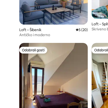
Loft – Spli
Skriveno 
Loft – Šibenik
Prosječna ocjena: 5/
5 (20)
Antičko i moderno
Odabrali gosti
Odabrali
Odabrali gosti
Odabrali