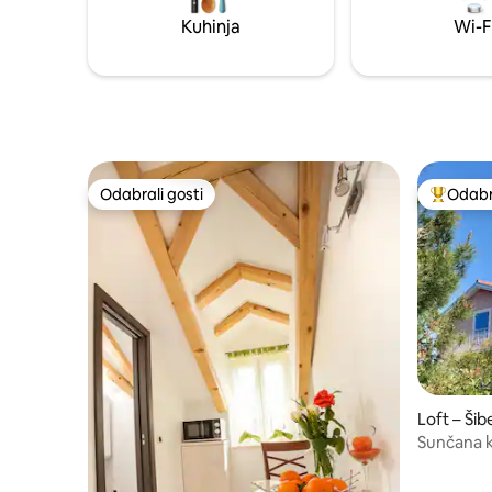
bežičnim internetom udaljen je 40
Kuhinja
Wi-F
metara, a popularna plaža Kolovare
udaljena je 300 metara.
Odabrali gosti
Odabra
Odabrali gosti
Među naj
Loft – Šib
Sunčana k
prozračn