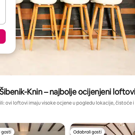
Šibenik-Knin – najbolje ocijenjeni loftov
ili: ovi loftovi imaju visoke ocjene u pogledu lokacije, čistoće i 
 gosti
Odabrali gosti
 gosti
Odabrali gosti