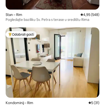
Stan – Rim
Prosječna ocjen
4,95 (548)
Pogledajte baziliku Sv. Petra s terase u središtu Rima
Odabrali gosti
Među najviše rangiranima s oznakom „Odabrali gosti”
Kondominij – Rim
Prosječna 
5 (31)