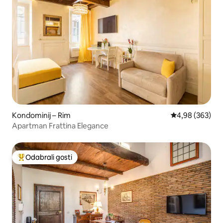
Kondominij – Rim
Prosječna ocjen
4,98 (363)
Apartman Frattina Elegance
Odabrali gosti
Među najviše rangiranima s oznakom „Odabrali gosti”