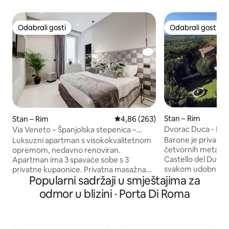
Odabrali gosti
Odabrali gosti
Odabrali gosti
Odabrali gosti
Stan – Rim
Stan – Rim
Prosječna ocjena: 4,86/5, recenzi
4,86 (263)
Dvorac Duca - Ba
Via Veneto – Španjolska stepenica –
Roma Luma Suite 29
Barone je privatni
Luksuzni apartman s visokokvalitetnom
četvornih metara 
opremom, nedavno renoviran.
Castello del Duca.
Apartman ima 3 spavaće sobe s 3
svakom udobnošću
privatne kupaonice. Privatna masažna
Popularni sadržaji u smještajima za
završnim obradam
kada s ozonom i kromiranom terapijom u
antiknim podom o
dvije sobe. Treća soba ima kauč na
odmor u blizini · Porta Di Roma
sobom s bračnim
razvlačenje pogodan za dvije osobe i
s bračnim krevetom, klima-uređajem s
vlastitu kupaonicu. Dnevni boravak ima
toplim/hladnim in
udoban stol za objedovanje, plus TV sa
besplatnim bežičn
satelitskim programima, bioetanol