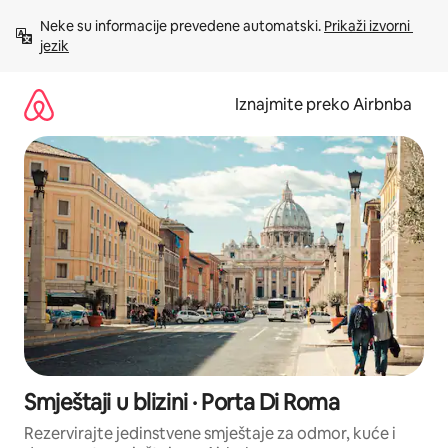
Prijeđi
Neke su informacije prevedene automatski. 
Prikaži izvorni 
na
jezik
sadržaj
Iznajmite preko Airbnba
Smještaji u blizini · Porta Di Roma
Rezervirajte jedinstvene smještaje za odmor, kuće i