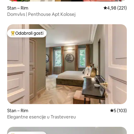
Stan – Rim
Prosječna ocjen
4,98 (221)
Domvlvs | Penthouse Apt Kolosej
Odabrali gosti
Među najviše rangiranima s oznakom „Odabrali gosti”
Stan – Rim
Prosječna oc
5 (103)
Elegantne esencije u Trastevereu