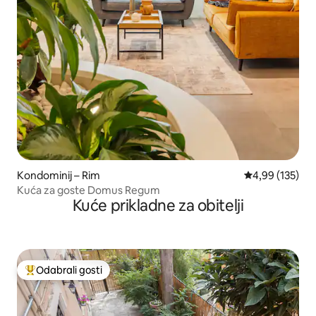
Kondominij – Rim
Prosječna ocjen
4,99 (135)
Kuća za goste Domus Regum
Kuće prikladne za obitelji
Odabrali gosti
Među najviše rangiranima s oznakom „Odabrali gosti”