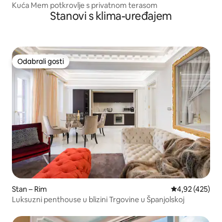
Kuća Mem potkrovlje s privatnom terasom
Stanovi s klima-uređajem
Odabrali gosti
Odabrali gosti
Stan – Rim
Prosječna ocjen
4,92 (425)
Luksuzni penthouse u blizini Trgovine u Španjolskoj