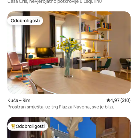
Casa Cris, nevjerojatno potkrovlje u Esquilinu
Odabrali gosti
Odabrali gosti
Kuća – Rim
Prosječna ocjen
4,97 (210)
Prostran smještaj uz trg Piazza Navona, sve je blizu
Odabrali gosti
Među najviše rangiranima s oznakom „Odabrali gosti”