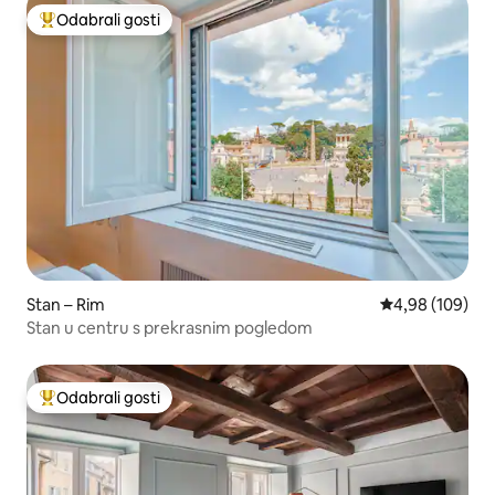
Odabrali gosti
Među najviše rangiranima s oznakom „Odabrali gosti”
Stan – Rim
Prosječna ocjen
4,98 (109)
⁠Stan u centru s prekrasnim pogledom
Odabrali gosti
Među najviše rangiranima s oznakom „Odabrali gosti”