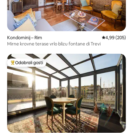
Kondominij – Rim
Prosječna ocjen
4,99 (205)
Mirne krovne terase vrlo blizu fontane di Trevi
Odabrali gosti
Među najviše rangiranima s oznakom „Odabrali gosti”