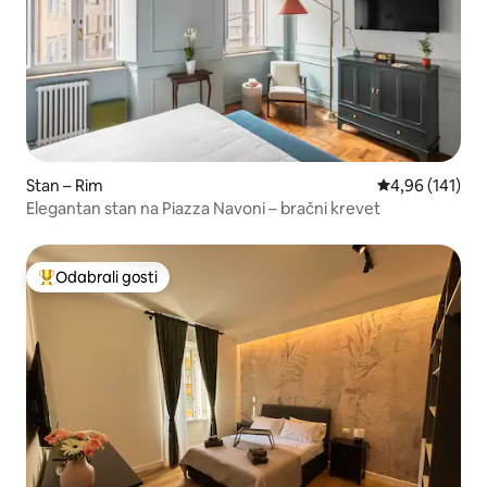
Stan – Rim
Prosječna ocjen
4,96 (141)
Elegantan stan na Piazza Navoni – bračni krevet
Odabrali gosti
Među najviše rangiranima s oznakom „Odabrali gosti”