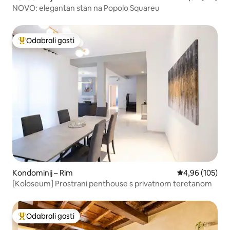
NOVO: elegantan stan na Popolo Squareu
Odabrali gosti
Među najviše rangiranima s oznakom „Odabrali gosti”
Kondominij – Rim
Prosječna ocjen
4,96 (105)
[Koloseum] Prostrani penthouse s privatnom teretanom
Odabrali gosti
Među najviše rangiranima s oznakom „Odabrali gosti”