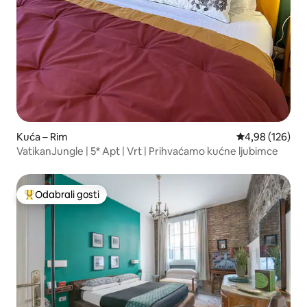
Kuća – Rim
Prosječna ocjen
4,98 (126)
VatikanJungle | 5* Apt | Vrt | Prihvaćamo kućne ljubimce
Odabrali gosti
Među najviše rangiranima s oznakom „Odabrali gosti”