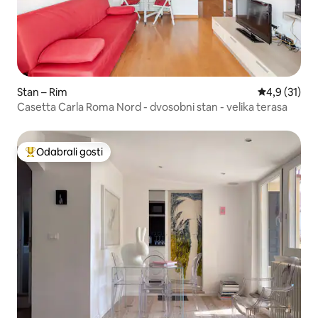
Stan – Rim
Prosječna oc
4,9 (31)
Casetta Carla Roma Nord - dvosobni stan - velika terasa
Odabrali gosti
Među najviše rangiranima s oznakom „Odabrali gosti”