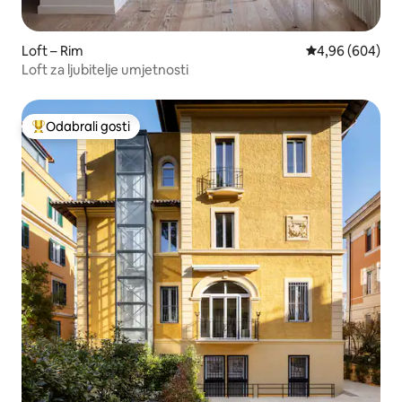
Loft – Rim
Prosječna ocjen
4,96 (604)
Loft za ljubitelje umjetnosti
Odabrali gosti
Među najviše rangiranima s oznakom „Odabrali gosti”