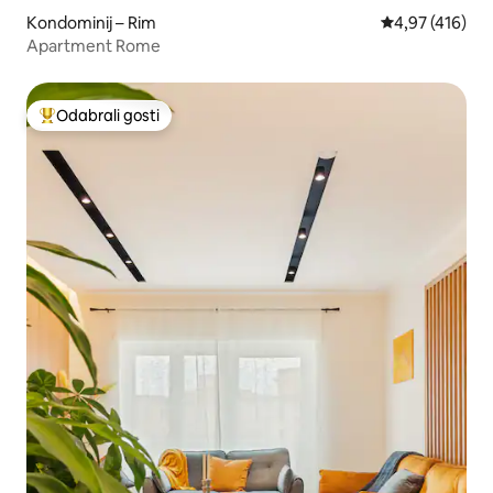
Kondominij – Rim
Prosječna ocjen
4,97 (416)
Apartment Rome
Odabrali gosti
Među najviše rangiranima s oznakom „Odabrali gosti”