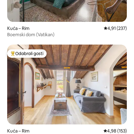
Kuća – Rim
Prosječna ocjen
4,91 (237)
Boemski dom (Vatikan)
Odabrali gosti
Među najviše rangiranima s oznakom „Odabrali gosti”
Kuća – Rim
Prosječna ocjen
4,98 (153)