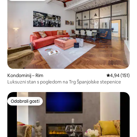
Kondominij – Rim
Prosječna ocjen
4,94 (151)
Luksuzni stan s pogledom na Trg Španjolske stepenice
Odabrali gosti
Odabrali gosti