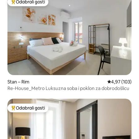
Odabrali gosti
Među najviše rangiranima s oznakom „Odabrali gosti”
Stan – Rim
Prosječna ocjen
4,97 (103)
Re-House_Metro Luksuzna soba i poklon za dobrodošlicu
Odabrali gosti
Među najviše rangiranima s oznakom „Odabrali gosti”