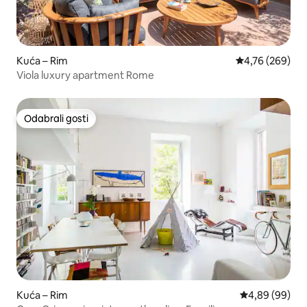
Kuća – Rim
Prosječna ocjen
4,76 (269)
Viola luxury apartment Rome
Odabrali gosti
Odabrali gosti
Kuća – Rim
Prosječna ocje
4,89 (99)