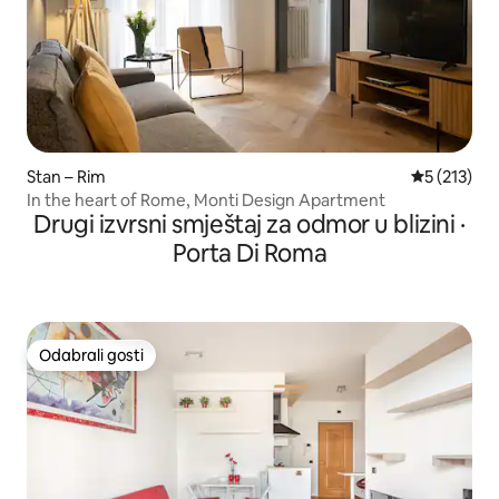
Stan – Rim
Prosječna o
5 (213)
In the heart of Rome, Monti Design Apartment
Drugi izvrsni smještaj za odmor u blizini ·
Porta Di Roma
Odabrali gosti
Odabrali gosti