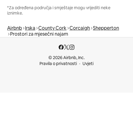
*Za određena područja i smještaje mogu vrijediti neke
iznimke.
Airbnb
Irska
County Cork
Corcaigh
Shepperton
Prostori za mjesečni najam
© 2026 Airbnb, Inc.
Pravila o privatnosti
Uvjeti