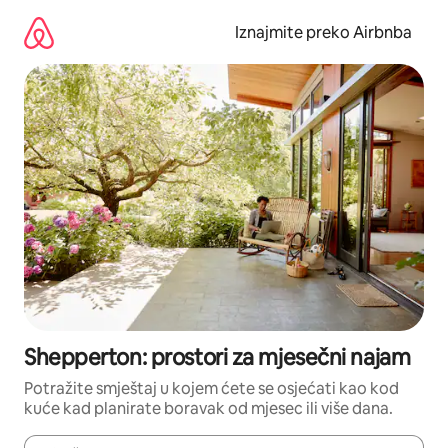
Prijeđi
na
Iznajmite preko Airbnba
sadržaj
Shepperton: prostori za mjesečni najam
Potražite smještaj u kojem ćete se osjećati kao kod
kuće kad planirate boravak od mjesec ili više dana.