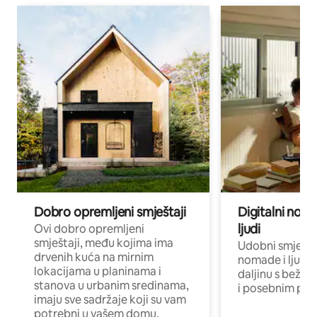
Dobro opremljeni smještaji
Digitalni noma
ljudi
Ovi dobro opremljeni
smještaji, među kojima ima
Udobni smještaj
drvenih kuća na mirnim
nomade i ljude 
lokacijama u planinama i
daljinu s bežič
stanova u urbanim sredinama,
i posebnim pro
imaju sve sadržaje koji su vam
potrebni u vašem domu.