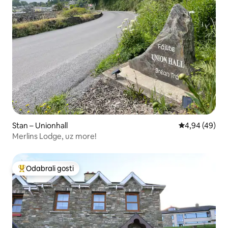
Stan – Unionhall
Prosječna ocje
4,94 (49)
Merlins Lodge, uz more!
Odabrali gosti
Među najviše rangiranima s oznakom „Odabrali gosti”