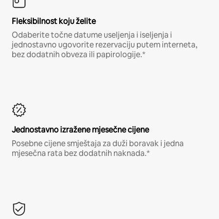
Fleksibilnost koju želite
Odaberite točne datume useljenja i iseljenja i
jednostavno ugovorite rezervaciju putem interneta,
bez dodatnih obveza ili papirologije.*
Jednostavno izražene mjesečne cijene
Posebne cijene smještaja za duži boravak i jedna
mjesečna rata bez dodatnih naknada.*