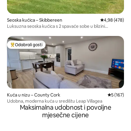
Seoska kućica – Skibbereen
Prosječna ocjen
4,98 (478)
Luksuzna seoska kućica s 2 spavaće sobe u blizini
Skibbereen West Corka
Odabrali gosti
Među najviše rangiranima s oznakom „Odabrali gosti”
Kuća u nizu – County Cork
Prosječna oc
5 (167)
Udobna, moderna kuća u središtu Leap Villagea
Maksimalna udobnost i povoljne
mjesečne cijene