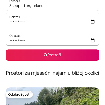
Lokacija
Kada budu dostupni rezultati, moći ćete ih pregledati koristeći
Dolazak
Odlazak
Pretraži
Prostori za mjesečni najam u bližoj okolici
Odabrali gosti
Odabrali gosti