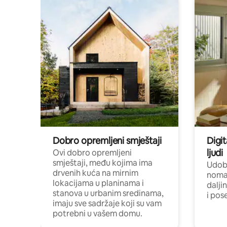
Dobro opremljeni smještaji
Digit
ljudi
Ovi dobro opremljeni
smještaji, među kojima ima
Udobn
drvenih kuća na mirnim
nomad
lokacijama u planinama i
dalji
stanova u urbanim sredinama,
i pos
imaju sve sadržaje koji su vam
potrebni u vašem domu.