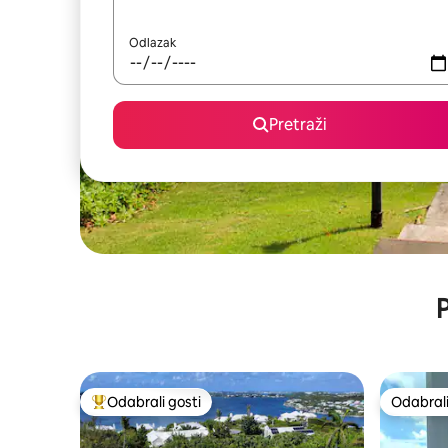
Odlazak
Pretraži
P
Odabrali gosti
Odabrali
Među najviše rangiranima s oznakom „Odabrali gosti”
Odabrali