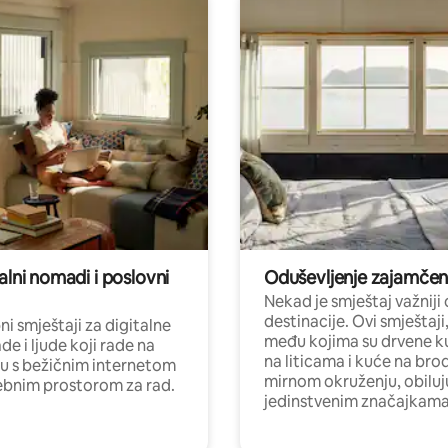
alni nomadi i poslovni
Oduševljenje zajamče
Nekad je smještaj važniji
destinacije. Ovi smještaji
i smještaji za digitalne
među kojima su drvene k
e i ljude koji rade na
na liticama i kuće na bro
nu s bežičnim internetom
mirnom okruženju, obiluj
ebnim prostorom za rad.
jedinstvenim značajkama