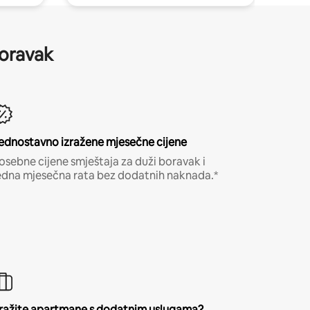
boravak
ednostavno izražene mjesečne cijene
osebne cijene smještaja za duži boravak i
edna mjesečna rata bez dodatnih naknada.*
ražite apartmane s dodatnim uslugama?