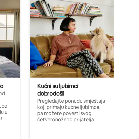
no
Kućni su ljubimci
dobrodošli
 od
,
Pregledajte ponudu smještaja
uće
koji primaju kućne ljubimce,
du u
pa možete povesti svog
u
četveronožnog prijatelja.
.