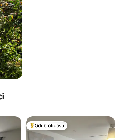
ci
Odabrali gosti
nakom „Odabrali gosti”
Među najviše rangiranima s oznakom „Odabrali gosti”