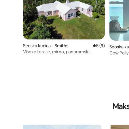
Seoska kućica – Smiths
Prosječna ocjena: 5
5 (9)
Seoska ku
Visoke terase, mirno, panoramski
Cow Polly:
pogled!
časopisu 
Maks