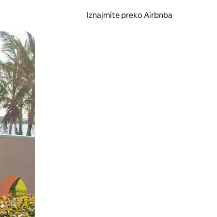
Iznajmite preko Airbnba
li prelaskom prstom po zaslonu.