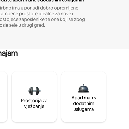
irbnb ima u ponudi dobro opremljene
tambene prostore idealne za nove i
ostojeće zaposlenike te one koji se zbog
osla sele u drugi grad.
 najam
Apartman s
Prostorija za
dodatnim
vježbanje
uslugama