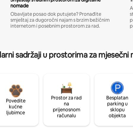
nomade
A
Obavljate posao dok putujete? Pronađite
s
smještaj za dugoročni najam s brzim bežičnim
p
internetom i posebnim prostorom za rad.
p
arni sadržaji u prostorima za mjesečni
Prostor za rad
Besplatan
Povedite
na
parking u
kućne
prijenosnom
sklopu
ljubimce
računalu
objekta