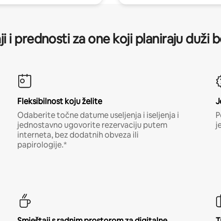
ji i prednosti za one koji planiraju duži 
Fleksibilnost koju želite
J
Odaberite točne datume useljenja i iseljenja i
P
jednostavno ugovorite rezervaciju putem
j
interneta, bez dodatnih obveza ili
papirologije.*
Smještaji s radnim prostorom za digitalne
T