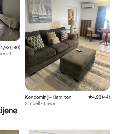
rosječna ocjena: 4,92/5, recenzija: 180
4,92 (180)
am s 1
Kondominij – Hamilton
Prosječna ocjena: 4,93
4,93 (44)
Simdell – Lower
ijene