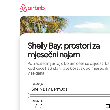
Prijeđi
na
sadržaj
Shelly Bay: prostori za
mjesečni najam
Potražite smještaj u kojem ćete se osjećati k
kod kuće kad planirate boravak od mjesec ili
više dana.
Lokacija
Kada budu dostupni rezultati, moći ćete ih pregle
Dolazak