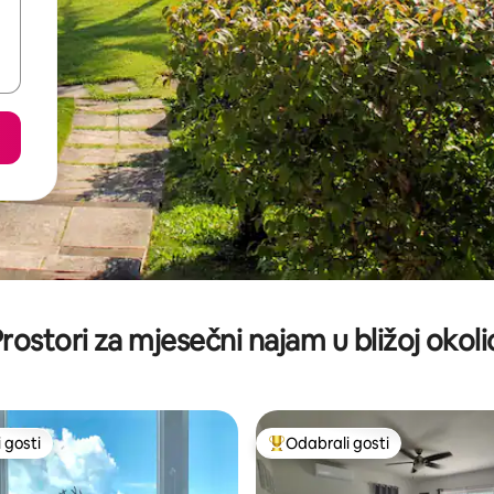
rostori za mjesečni najam u bližoj okoli
 gosti
Odabrali gosti
 gosti
Među najviše rangiranima s oz