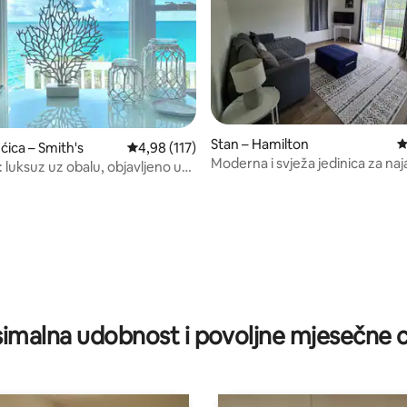
/5, recenzija: 9
Stan – Hamilton
P
ćica – Smith's
Prosječna ocjena: 4,98/5, recenzija: 117
4,98 (117)
Moderna i svježa jedinica za naj
 luksuz uz obalu, objavljeno u
spavaćom sobom
CN Traveler
imalna udobnost i povoljne mjesečne c