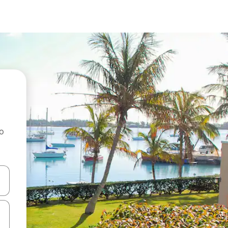
ao
dati koristeći se strelicama prema gore i prema dolje, kao i dodirom i