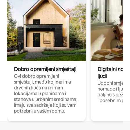
Dobro opremljeni smještaji
Digitalni noma
ljudi
Ovi dobro opremljeni
smještaji, među kojima ima
Udobni smještaj
drvenih kuća na mirnim
nomade i ljude 
lokacijama u planinama i
daljinu s bežič
stanova u urbanim sredinama,
i posebnim pro
imaju sve sadržaje koji su vam
potrebni u vašem domu.