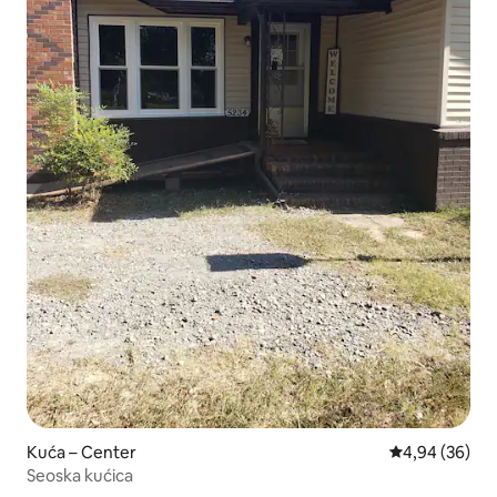
Kuća – Center
Prosječna ocje
4,94 (36)
Seoska kućica