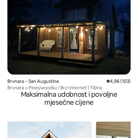
Brvnara – San Augustine
Prosječna ocjen
4,96 (103)
Brvnara u Pineywoodsu | Brzi internet | Tišina
Maksimalna udobnost i povoljne
mjesečne cijene