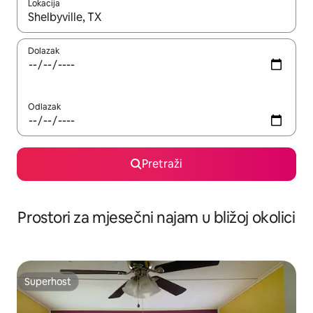
Lokacija
Kada budu dostupni rezultati, moći ćete ih pregledati koristeći
Dolazak
Odlazak
Pretraži
Prostori za mjesečni najam u bližoj okolici
Superhost
Superhost