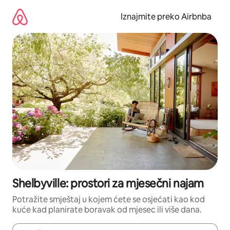
Prijeđi
na
Iznajmite preko Airbnba
sadržaj
Shelbyville: prostori za mjesečni najam
Potražite smještaj u kojem ćete se osjećati kao kod
kuće kad planirate boravak od mjesec ili više dana.