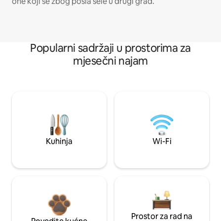
one koji se zbog posla sele u drugi grad.
Popularni sadržaji u prostorima za
mjesečni najam
Kuhinja
Wi-Fi
Prostor za rad na