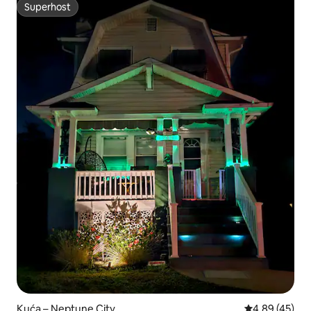
Superhost
Superhost
Kuća – Neptune City
Prosječna ocje
4,89 (45)