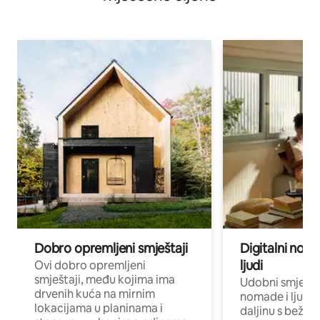
Dobro opremljeni smještaji
Digitalni noma
ljudi
Ovi dobro opremljeni
smještaji, među kojima ima
Udobni smještaj
drvenih kuća na mirnim
nomade i ljude 
lokacijama u planinama i
daljinu s bežič