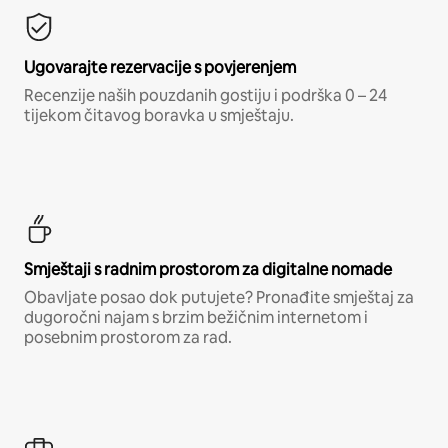
Ugovarajte rezervacije s povjerenjem
Recenzije naših pouzdanih gostiju i podrška 0 – 24
tijekom čitavog boravka u smještaju.
Smještaji s radnim prostorom za digitalne nomade
Obavljate posao dok putujete? Pronađite smještaj za
dugoročni najam s brzim bežičnim internetom i
posebnim prostorom za rad.