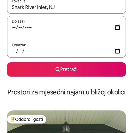
Lokacija
Kada budu dostupni rezultati, moći ćete ih pregledati koristeći
Dolazak
Odlazak
Pretraži
Prostori za mjesečni najam u bližoj okolici
Odabrali gosti
Među najviše rangiranima s oznakom „Odabrali gosti”