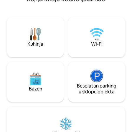
centara Beskonačni bazen na krovu i
trgovina, Naivas Ba
salon za zabavu. Potpuno opremljena
restorana i živopi
teretana Brzi Wi-Fi Tjedno čišćenje
klubu Bamburi. Trg
Siguran pristup 0 – 24 Savršeno za
zabavna mjesta u N
parove i obitelji (najviše 4 osobe).
samo 10 minuta vož
Uživajte u dostavi putem Ubera/Glova,
čistom, sigurnom 
prošetajte do City Malla i opustite se u
s brzim dizalom, b
raju. Pogodnosti u stilu odmarališta,
besplatnim podrum
Kuhinja
Wi-Fi
privatnost kao kod kuće. Rezervirajte
idealnim za posao 
svoj odmor u Nyaliju odmah! Dobivate
ono što vidite.
Besplatan parking
Bazen
u sklopu objekta