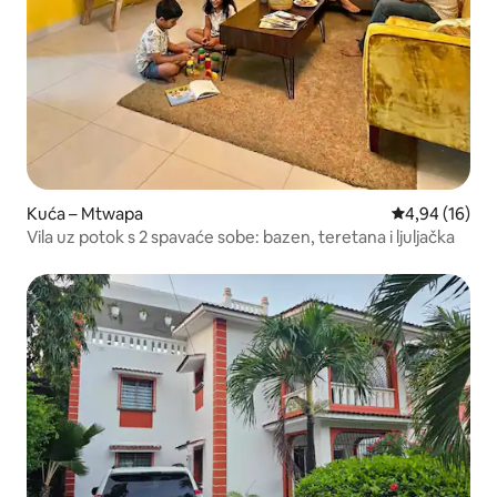
Kuća – Mtwapa
Prosječna ocje
4,94 (16)
Vila uz potok s 2 spavaće sobe: bazen, teretana i ljuljačka