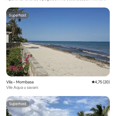
uređaj UZ DODATNI TROŠAK
Superhost
Superhost
Vila – Mombasa
Prosječna ocje
4,75 (20)
Vile Aqua u savani
Superhost
Superhost