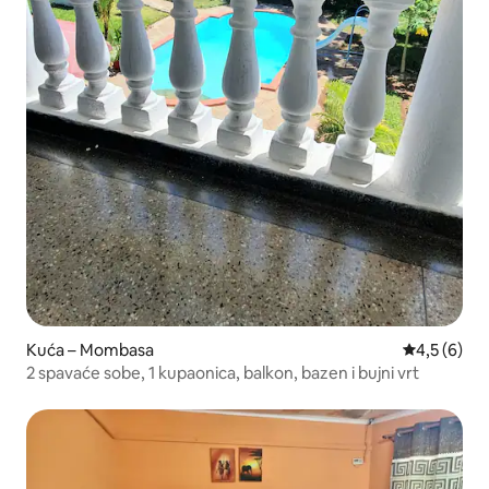
Kuća – Mombasa
Prosječna o
4,5 (6)
2 spavaće sobe, 1 kupaonica, balkon, bazen i bujni vrt