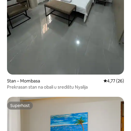
Stan – Mombasa
Prosječna ocje
4,77 (26)
Prekrasan stan na obali u središtu Nyalija
Superhost
Superhost