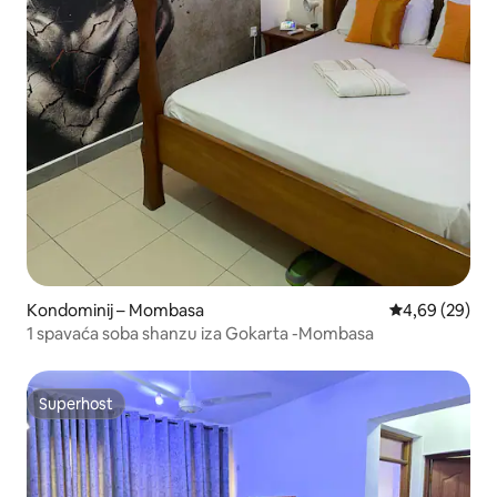
Kondominij – Mombasa
Prosječna ocje
4,69 (29)
1 spavaća soba shanzu iza Gokarta -Mombasa
Superhost
Superhost