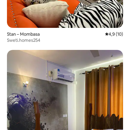
Stan – Mombasa
Prosječna ocj
4,9 (10)
Sweti.homes254