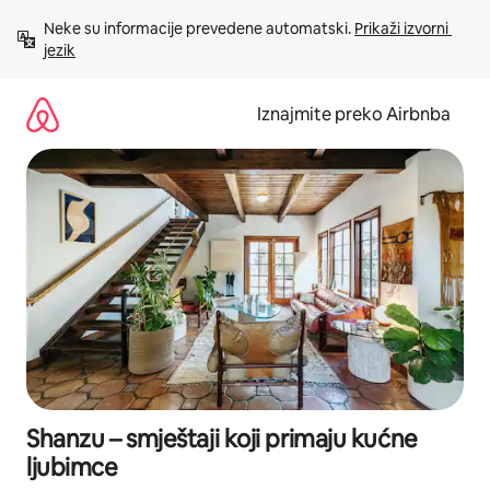
Prijeđi
Neke su informacije prevedene automatski. 
Prikaži izvorni 
na
jezik
sadržaj
Iznajmite preko Airbnba
Shanzu – smještaji koji primaju kućne
ljubimce