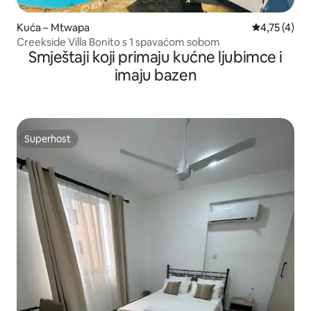
Kuća – Mtwapa
Prosječna oc
4,75 (4)
Creekside Villa Bonito s 1 spavaćom sobom
Smještaji koji primaju kućne ljubimce i
imaju bazen
Superhost
Superhost