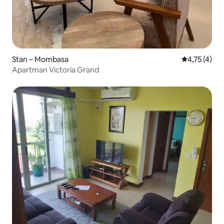
Stan – Mombasa
Prosječna oc
4,75 (4)
Apartman Victoria Grand