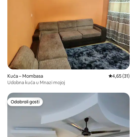
Kuća – Mombasa
Prosječna ocje
4,65 (31)
Udobna kuća u Mnazi mojoj
Odabrali gosti
Odabrali gosti