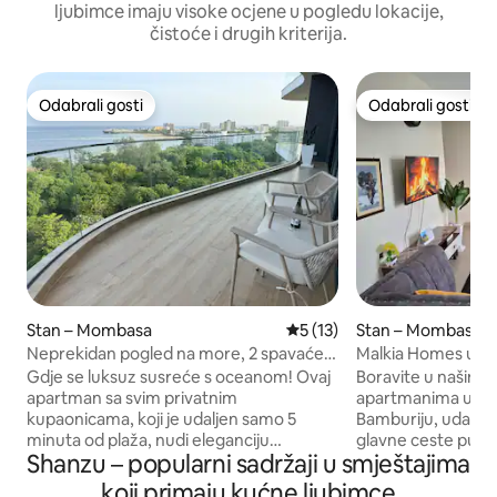
ljubimce imaju visoke ocjene u pogledu lokacije,
čistoće i drugih kriterija.
Odabrali gosti
Odabrali gosti
Odabrali gosti
Odabrali gosti
Stan – Mombasa
Prosječna ocjena: 5/5, recen
5 (13)
Stan – Mombasa
Neprekidan pogled na more, 2 spavaće
Malkia Homes u Mom
sobe • Savršen odmor • Bazen
Pirates Beach
Gdje se luksuz susreće s oceanom! Ovaj
Boravite u našim 
apartman sa svim privatnim
apartmanima uz ce
kupaonicama, koji je udaljen samo 5
Bamburiju, udalje
minuta od plaža, nudi eleganciju
glavne ceste pute
Shanzu – popularni sadržaji u smještajima
odmarališta i udobnost doma. Pješačka
pristupne ceste. 
udaljenost od plaže i najboljih trgovačkih
od plaže Pirates (2 
koji primaju kućne ljubimce