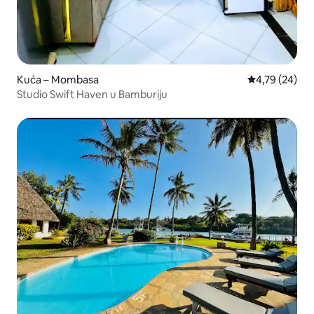
Kuća – Mombasa
Prosječna ocje
4,79 (24)
Studio Swift Haven u Bamburiju