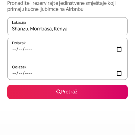
Pronađite i rezervirajte jedinstvene smještaje koji
primaju kućne ljubimce na Airbnbu
Lokacija
Kada budu dostupni rezultati, moći ćete ih pregledati koristeći
Dolazak
Odlazak
Pretraži