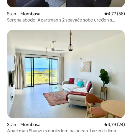
Stan – Mombasa
Prosječna ocje
4,77 (56)
Serena abode; Apartman s 2 spavaće sobe uređen s
ukusom
Stan – Mombasa
Prosječna ocje
4,79 (24)
Apartman Shanzu s pogledom na ocean, bazen i klima-