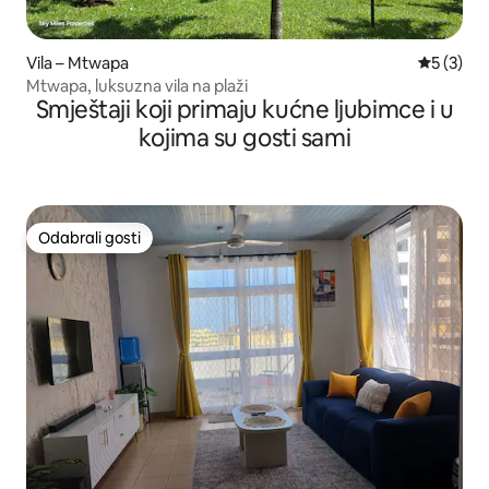
Vila – Mtwapa
Prosječna
5 (3)
Mtwapa, luksuzna vila na plaži
Smještaji koji primaju kućne ljubimce i u
kojima su gosti sami
Odabrali gosti
Odabrali gosti