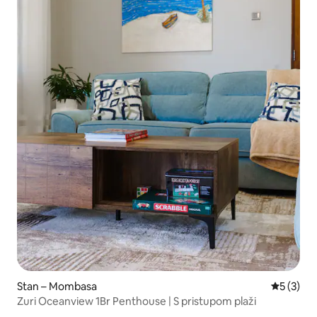
Stan – Mombasa
Prosječna
5 (3)
Zuri Oceanview 1Br Penthouse | S pristupom plaži