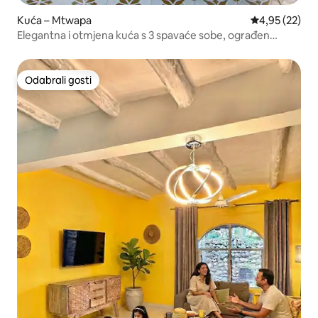
Kuća – Mtwapa
Prosječna ocje
4,95 (22)
Elegantna i otmjena kuća s 3 spavaće sobe, ograđen
vlastiti kompleks s besplatnim parkingom u sklopu objekta
Odabrali gosti
Odabrali gosti