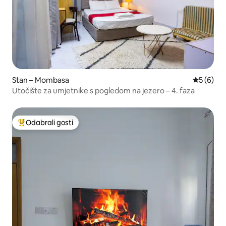
Stan – Mombasa
Prosječna
5 (6)
Utočište za umjetnike s pogledom na jezero – 4. faza
Odabrali gosti
Među najviše rangiranima s oznakom „Odabrali gosti”