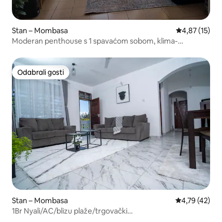
Stan – Mombasa
Prosječna ocje
4,87 (15)
Moderan penthouse s 1 spavaćom sobom, klima-
uređajem i brzim Wi-Fi-jem u blizini plaže
Odabrali gosti
Odabrali gosti
Stan – Mombasa
Prosječna ocje
4,79 (42)
1Br Nyali/AC/blizu plaže/trgovački
centar/wifi/toplatuš/perilica