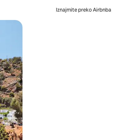
Iznajmite preko Airbnba
li prelaskom prstom po zaslonu.