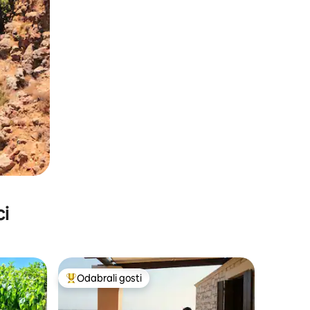
ci
Odabrali gosti
nakom „Odabrali gosti”
Među najviše rangiranima s oznakom „Odabrali gosti”