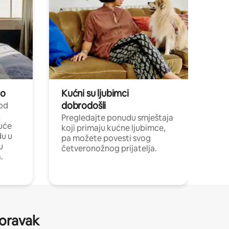
no
Kućni su ljubimci
dobrodošli
 od
,
Pregledajte ponudu smještaja
uće
koji primaju kućne ljubimce,
du u
pa možete povesti svog
u
četveronožnog prijatelja.
.
boravak