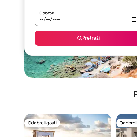
Odlazak
Pretraži
P
Odabrali gosti
Odabrali
Odabrali gosti
Odabrali