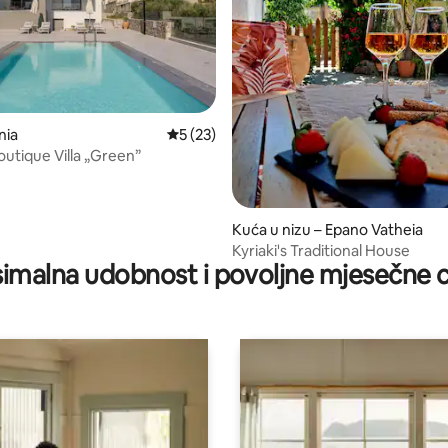
5, recenzija: 20
nia
Prosječna ocjena: 5/5, recenzija: 23
5 (23)
outique Villa „Green”
Kuća u nizu – Epano Vatheia
Kyriaki's Traditional House
imalna udobnost i povoljne mjesečne c