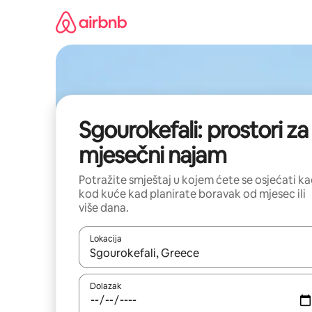
Prijeđi
na
sadržaj
Sgourokefali: prostori za
mjesečni najam
Potražite smještaj u kojem ćete se osjećati k
kod kuće kad planirate boravak od mjesec ili
više dana.
Lokacija
Kada budu dostupni rezultati, moći ćete ih pregle
Dolazak