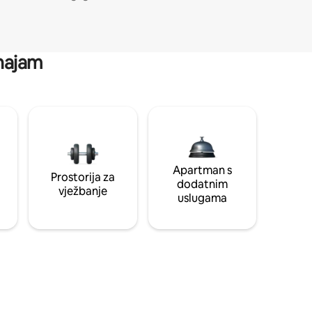
 najam
Apartman s
Prostorija za
dodatnim
vježbanje
uslugama