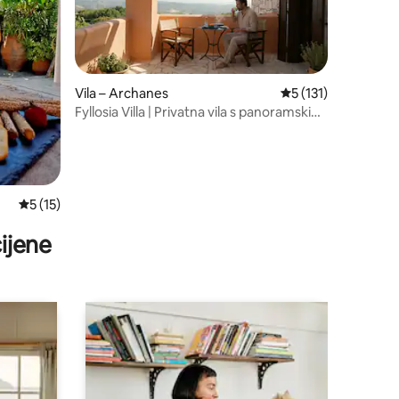
Vila – Archanes
Prosječna ocjena: 5/
5 (131)
Fyllosia Villa | Privatna vila s panoramskim
pogledom u blizini Knososa
Prosječna ocjena: 5/5, recenzija: 15
5 (15)
ijene