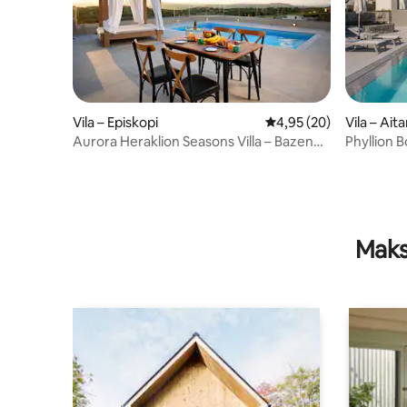
Vila – Episkopi
Prosječna ocjena: 4,95/
4,95 (20)
Vila – Aita
Aurora Heraklion Seasons Villa – Bazen
Phyllion B
uz more s kaminom
Maks