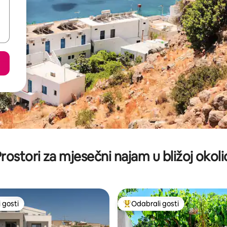
rostori za mjesečni najam u bližoj okoli
 gosti
Odabrali gosti
 gosti
Među najviše rangiranima s oz