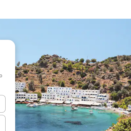
ao
dati koristeći se strelicama prema gore i prema dolje, kao i dodirom i