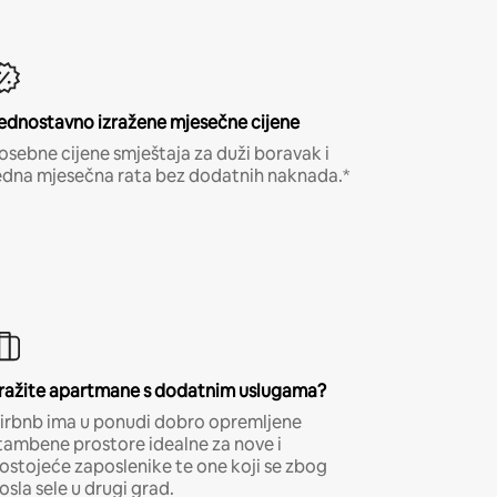
ednostavno izražene mjesečne cijene
osebne cijene smještaja za duži boravak i
edna mjesečna rata bez dodatnih naknada.*
ražite apartmane s dodatnim uslugama?
irbnb ima u ponudi dobro opremljene
tambene prostore idealne za nove i
ostojeće zaposlenike te one koji se zbog
osla sele u drugi grad.