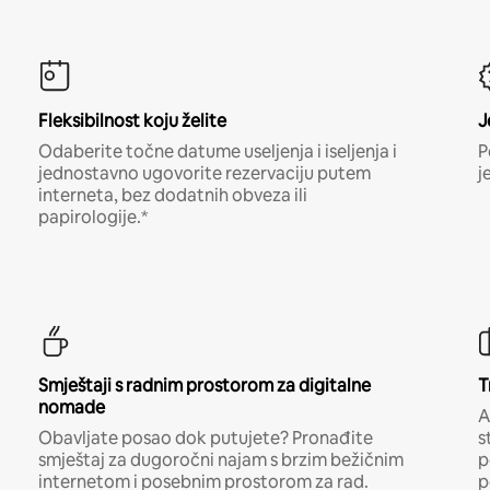
Fleksibilnost koju želite
J
Odaberite točne datume useljenja i iseljenja i
P
jednostavno ugovorite rezervaciju putem
j
interneta, bez dodatnih obveza ili
papirologije.*
Smještaji s radnim prostorom za digitalne
T
nomade
A
Obavljate posao dok putujete? Pronađite
s
smještaj za dugoročni najam s brzim bežičnim
p
internetom i posebnim prostorom za rad.
p