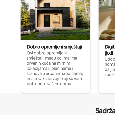
Dobro opremljeni smještaji
Digit
ljudi
Ovi dobro opremljeni
smještaji, među kojima ima
Udobn
drvenih kuća na mirnim
nomad
lokacijama u planinama i
dalji
stanova u urbanim sredinama,
i pos
imaju sve sadržaje koji su vam
potrebni u vašem domu.
Sadrža