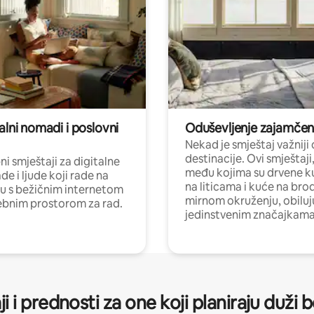
alni nomadi i poslovni
Oduševljenje zajamče
Nekad je smještaj važniji
destinacije. Ovi smještaji
i smještaji za digitalne
među kojima su drvene k
e i ljude koji rade na
na liticama i kuće na bro
nu s bežičnim internetom
mirnom okruženju, obiluj
ebnim prostorom za rad.
jedinstvenim značajkama
ji i prednosti za one koji planiraju duži 