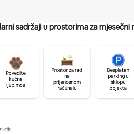
arni sadržaji u prostorima za mjesečni
Prostor za rad
Besplatan
Povedite
na
parking u
kućne
prijenosnom
sklopu
ljubimce
računalu
objekta
inacije