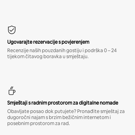
Ugovarajte rezervacije s povjerenjem
Recenzije naših pouzdanih gostiju i podrška 0 – 24
tijekom čitavog boravka u smještaju.
Smještaji s radnim prostorom za digitalne nomade
Obavljate posao dok putujete? Pronađite smještaj za
dugoročni najam s brzim bežičnim internetom i
posebnim prostorom za rad.