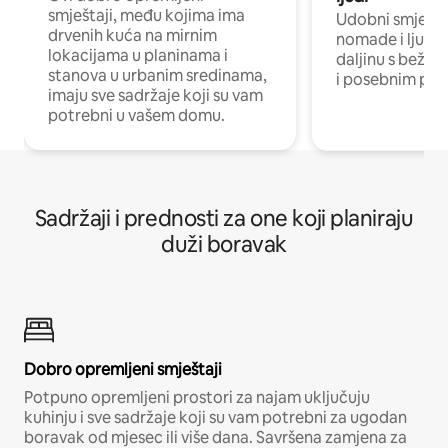
smještaji, među kojima ima
Udobni smještaj
drvenih kuća na mirnim
nomade i ljude 
lokacijama u planinama i
daljinu s bežič
stanova u urbanim sredinama,
i posebnim pro
imaju sve sadržaje koji su vam
potrebni u vašem domu.
Sadržaji i prednosti za one koji planiraju
duži boravak
Dobro opremljeni smještaji
Potpuno opremljeni prostori za najam uključuju
kuhinju i sve sadržaje koji su vam potrebni za ugodan
boravak od mjesec ili više dana. Savršena zamjena za