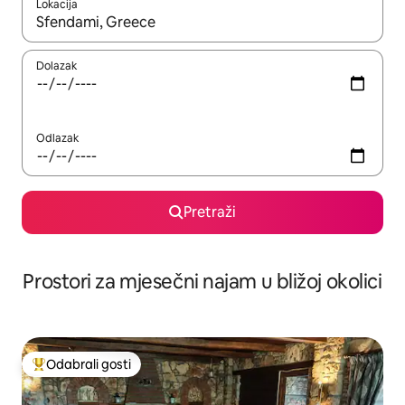
Lokacija
Kada budu dostupni rezultati, moći ćete ih pregledati koristeći
Dolazak
Odlazak
Pretraži
Prostori za mjesečni najam u bližoj okolici
Odabrali gosti
Među najviše rangiranima s oznakom „Odabrali gosti”