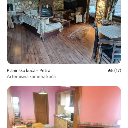
Planinska kuća – Petra
Prosječna 
5 (17)
Artemisina kamena kuća