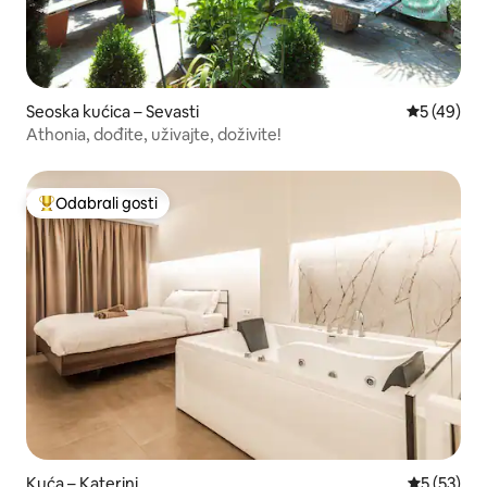
Seoska kućica – Sevasti
Prosječna o
5 (49)
Athonia, dođite, uživajte, doživite!
Odabrali gosti
Među najviše rangiranima s oznakom „Odabrali gosti”
Kuća – Katerini
Prosječna 
5 (53)