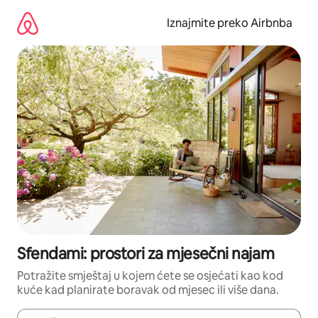
Prijeđi
na
Iznajmite preko Airbnba
sadržaj
Sfendami: prostori za mjesečni najam
Potražite smještaj u kojem ćete se osjećati kao kod
kuće kad planirate boravak od mjesec ili više dana.