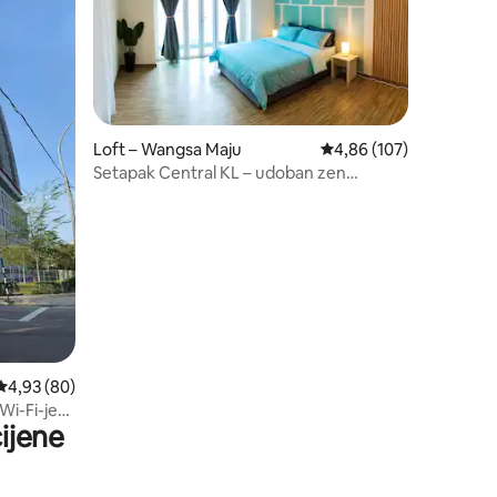
Loft – Wangsa Maju
Prosječna ocjena: 4,86/
4,86 (107)
Setapak Central KL – udoban zen
apartman za parove | Netflix
Prosječna ocjena: 4,93/5, recenzija: 80
4,93 (80)
Wi-Fi-jem
ijene