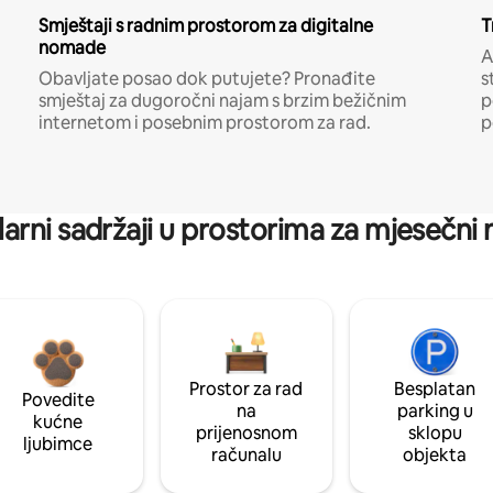
Smještaji s radnim prostorom za digitalne
T
nomade
A
Obavljate posao dok putujete? Pronađite
s
smještaj za dugoročni najam s brzim bežičnim
p
internetom i posebnim prostorom za rad.
p
arni sadržaji u prostorima za mjesečni
Prostor za rad
Besplatan
Povedite
na
parking u
kućne
prijenosnom
sklopu
ljubimce
računalu
objekta