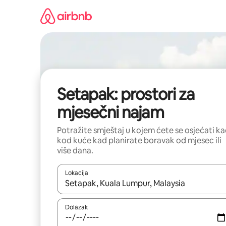
Prijeđi
na
sadržaj
Setapak: prostori za
mjesečni najam
Potražite smještaj u kojem ćete se osjećati k
kod kuće kad planirate boravak od mjesec ili
više dana.
Lokacija
Kada budu dostupni rezultati, moći ćete ih pregle
Dolazak