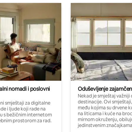
alni nomadi i poslovni
Oduševljenje zajamče
Nekad je smještaj važniji
destinacije. Ovi smještaji
i smještaji za digitalne
među kojima su drvene k
e i ljude koji rade na
na liticama i kuće na bro
nu s bežičnim internetom
mirnom okruženju, obiluj
ebnim prostorom za rad.
jedinstvenim značajkama