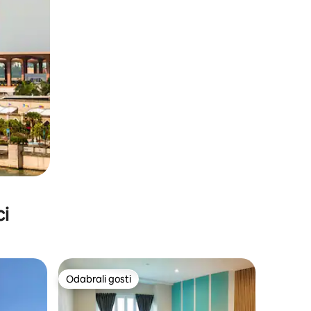
ci
Odabrali gosti
Odabrali gosti