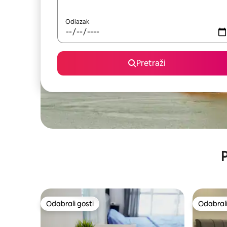
Odlazak
Pretraži
P
Odabrali gosti
Odabrali
Odabrali gosti
Odabrali