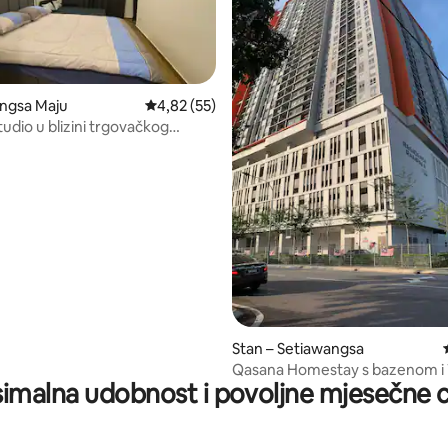
ngsa Maju
Prosječna ocjena: 4,82/5, recenzija: 55
4,82 (55)
udio u blizini trgovačkog
, recenzija: 190
tapak Central
Stan – Setiawangsa
Qasana Homestay s bazenom i 
imalna udobnost i povoljne mjesečne c
u blizini KLCC-a