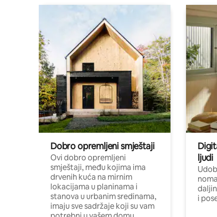
Dobro opremljeni smještaji
Digit
ljudi
Ovi dobro opremljeni
smještaji, među kojima ima
Udobn
drvenih kuća na mirnim
nomad
lokacijama u planinama i
dalji
stanova u urbanim sredinama,
i pos
imaju sve sadržaje koji su vam
potrebni u vašem domu.