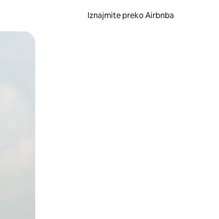
Iznajmite preko Airbnba
li prelaskom prstom po zaslonu.