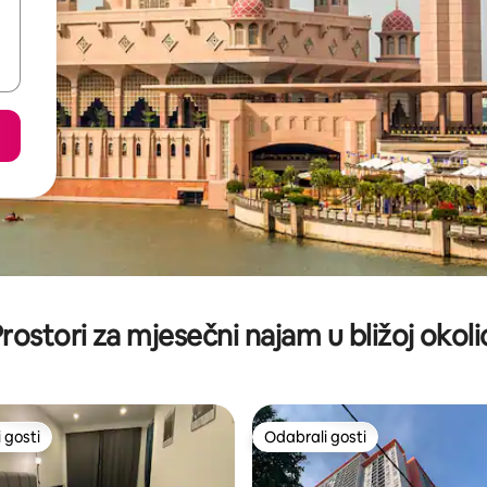
rostori za mjesečni najam u bližoj okoli
 gosti
Odabrali gosti
 gosti
Odabrali gosti