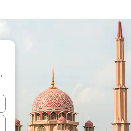
ao
dati koristeći se strelicama prema gore i prema dolje, kao i dodirom i