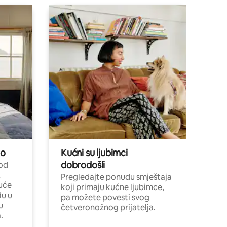
no
Kućni su ljubimci
dobrodošli
 od
,
Pregledajte ponudu smještaja
uće
koji primaju kućne ljubimce,
du u
pa možete povesti svog
u
četveronožnog prijatelja.
.