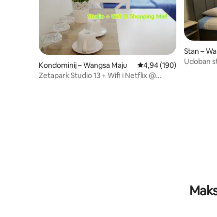
Stan – Wa
Udoban st
Kondominij – Wangsa Maju
Prosječna ocjena: 4,94/5
4,94 (190)
centra Se
Zetapark Studio 13 + Wifi i Netflix @
Trgovački centar
Maks