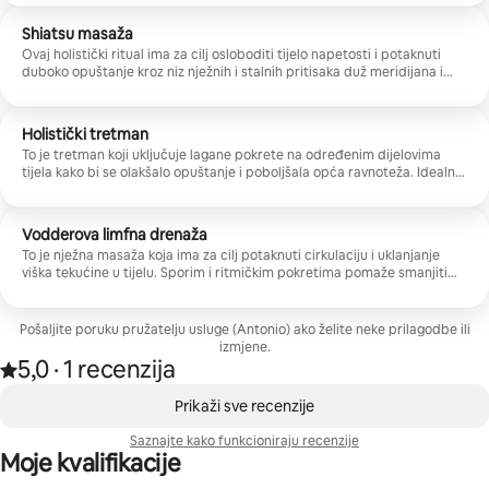
Shiatsu masaža
Ovaj holistički ritual ima za cilj osloboditi tijelo napetosti i potaknuti
duboko opuštanje kroz niz nježnih i stalnih pritisaka duž meridijana i
energetskih točaka. Posebno je pogodan za one koji žele smanjiti stres i
ponovno otkriti smirenost i dobrobit.
Holistički tretman
To je tretman koji uključuje lagane pokrete na određenim dijelovima
tijela kako bi se olakšalo opuštanje i poboljšala opća ravnoteža. Idealna
je za one koji žele vratiti stanje harmonije između tijela i uma.
Vodderova limfna drenaža
To je nježna masaža koja ima za cilj potaknuti cirkulaciju i uklanjanje
viška tekućine u tijelu. Sporim i ritmičkim pokretima pomaže smanjiti
osjećaj otečenosti i poboljšati dobrobit nogu. Idealan je za one koji žele
nježnu i opuštajuću masažu.
Pošaljite poruku pružatelju usluge (Antonio) ako želite neke prilagodbe ili
izmjene.
5,0
·
1 recenzija
Ocjena 5,0 od 5 na temelju 1 recenzije
,
Prikazano stavki: 0 od 0
Prikaži sve recenzije
Saznajte kako funkcioniraju recenzije
Moje kvalifikacije