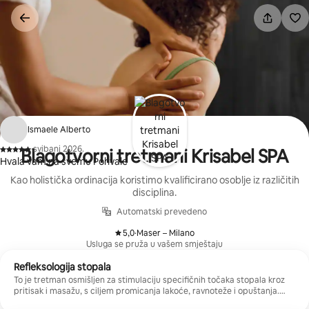
Prijeđi
na
sadržaj
Ismaele Alberto
·
svibanj 2026.
Blagotvorni tretmani Krisabel SPA
,
Hvala vam na svemu Pohvale
Kao holistička ordinacija koristimo kvalificirano osoblje iz različitih
disciplina.
Automatski prevedeno
5,0
·
Maser – Milano
,
Usluga se pruža u vašem smještaju
Refleksologija stopala
To je tretman osmišljen za stimulaciju specifičnih točaka stopala kroz
pritisak i masažu, s ciljem promicanja lakoće, ravnoteže i opuštanja.
Idealno je za one koji žele osloboditi napetost i povratiti energiju.