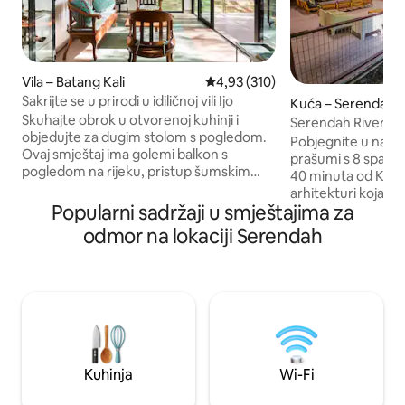
Vila – Batang Kali
Prosječna ocjena: 4,93/5, recenz
4,93 (310)
Sakrijte se u prirodi u idiličnoj vili Ijo
Kuća – Serendah
Skuhajte obrok u otvorenoj kuhinji i
Serendah River Re
objedujte za dugim stolom s pogledom.
Pobjegnite u naše 
Ovaj smještaj ima golemi balkon s
prašumi s 8 spava
pogledom na rijeku, pristup šumskim
40 minuta od Kuala Lum
pješačkim stazama i rijeci, dvorište s
arhitekturi koja o
potopljenim vrtovima i otvoren plan koji
Popularni sadržaji u smještajima za
drevna stabla probi
stvara udoban prostor. Probudite se uz
opustite uz netakn
odmor na lokaciji Serendah
zvukove cvrkuta ptica, promatrajte ih
Sungai Selaru. Uz 8 spavaćih soba s
kako hvataju insekte ili skupljaju nektar
vlastitim kupaoni
od cvatominskih biljaka. Poslušajte
potpuno opremljenu
umirujuće zvukove rijeke koja teče.
to je vrhunsko eli
Mjesta za piknik uz rijeku Smješten u
Cijena je za 20 go
Batang Kaliju, Kg Hulu Rening mirno je
naplaćuje se 100 
selo s kućama raštrkanim po brdovitim
noćenje. Doživite veličanstvenu prirodu i
krajolicima. Batang Kali, Hulu Yam Bharu i
udobnost u jedno
Kuhinja
Wi-Fi
Kuala Kubu Bharu udaljeni su samo
fotografije. Odmah
kratkom vožnjom automobilom i imaju
ekskluzivno utočiš