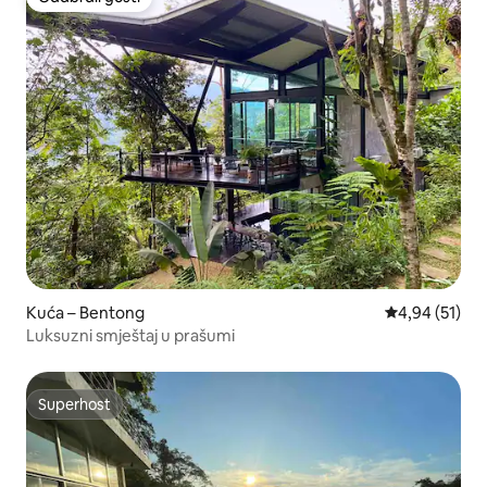
Odabrali gosti
Kuća – Bentong
Prosječna ocje
4,94 (51)
Luksuzni smještaj u prašumi
Superhost
Superhost