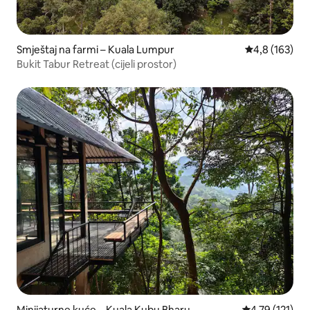
Smještaj na farmi – Kuala Lumpur
Prosječna ocje
4,8 (163)
Bukit Tabur Retreat (cijeli prostor)
Minijaturne kuće – Kuala Kubu Bharu
Prosječna ocje
4,79 (121)