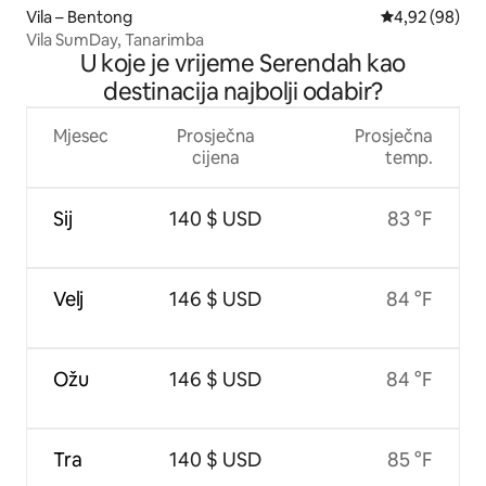
Vila – Bentong
Prosječna ocje
4,92 (98)
Vila SumDay, Tanarimba
U koje je vrijeme Serendah kao
destinacija najbolji odabir?
Mjesec
Prosječna
Prosječna
cijena
temp.
Sij
140 $ USD
83 °F
Velj
146 $ USD
84 °F
Ožu
146 $ USD
84 °F
Tra
140 $ USD
85 °F